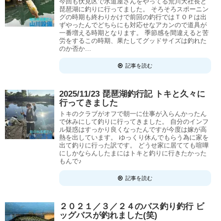
今回も伏見区で水道屋さんをやってる荒川大社長と
琵琶湖に釣りに行ってました。 そろそろスポーニン
グの時期も終わりかけで前回の釣行ではＴＯＰは出
ずやったんでどちらにも対応せなアカンので道具が
一番増える時期となります。 季節感を間違えると苦
労をするこの時期、果たしてグッドサイズは釣れた
のか否か…
記事を読む
2025/11/23 琵琶湖釣行記 トキと久々に
行ってきました
トキのクラブがオフで朝一に仕事が入らんかったん
で休みにして釣りに行ってきました。 自分のインフ
ル疑惑はすっかり良くなったんですが今度は嫁が高
熱を出しています。 ゆっくり休んでもらう為に家を
出て釣りに行った訳です。 どうせ家に居てても喧嘩
にしかならんしたまにはトキと釣りに行きたかった
もんで♪
記事を読む
２０２１／３／２４のバス釣り釣行 ビ
ッグバスが釣れました(笑)