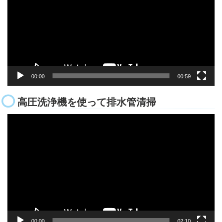
レ
ー
ヤ
ー
00:00
00:59
高圧洗浄機を使って排水管清掃
動
画
プ
レ
ー
ヤ
ー
00:00
02:10