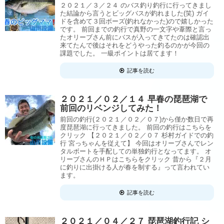
２０２１／３／２４ のバス釣り釣行に行ってきまし
た結論から言うとビッグバスが釣れました(笑) ガイ
ドを含めて３回ボーズ(釣れなかった)ので嬉しかった
です。 前回までの釣行で真野の一文字や葦際と言っ
たオリーブさん前にバスが入ってきてたのは確認出
来てたんで後はそれをどうやった釣るのかが今回の
課題でした。 一級ポイントは居てます！
記事を読む
２０２１／０２／１４ 早春の琵琶湖で
前回のリベンジしてみた！
前回の釣行(２０２１／０２／０７)から僅か数日で再
度琵琶湖に行ってきました。 前回の釣行はこちらを
クリック 【２０２１／０２／０７ 杉村ガイドでの釣
行 宮っちゃんを従えて】 今回はオリーブさんでレン
タルボートを手配しての単独釣行となってます。 オ
リーブさんのＨＰはこちらをクリック 昔から『２月
に釣りに出掛ける人が春を制する』って言われてい
ます。
記事を読む
２０２１／０４／２７ 琵琶湖釣行記 シ