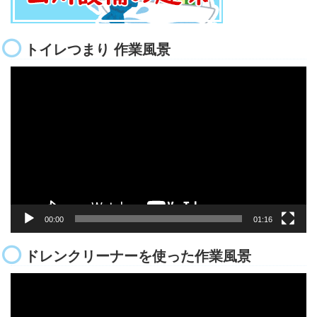
トイレつまり 作業風景
動
画
プ
レ
ー
ヤ
ー
00:00
01:16
ドレンクリーナーを使った作業風景
動
画
プ