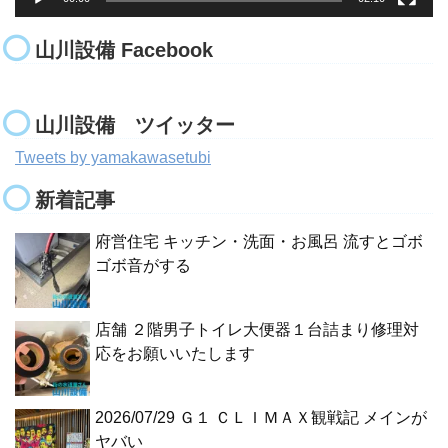
山川設備 Facebook
山川設備 ツイッター
Tweets by yamakawasetubi
新着記事
府営住宅 キッチン・洗面・お風呂 流すとゴボ
ゴボ音がする
店舗 ２階男子トイレ大便器１台詰まり修理対
応をお願いいたします
2026/07/29 Ｇ１ ＣＬＩＭＡＸ観戦記 メインが
ヤバい