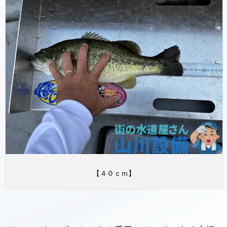
【４０ｃｍ】