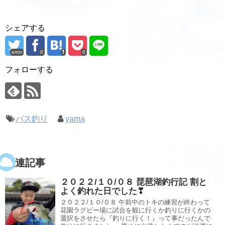
シェアする
error
0
0
フォローする
バス釣り
yama
関連記事
２０２２/１０/０８ 琵琶湖釣行記 割と
よく釣れた日でした❣
２０２２/１０/０８ 午前中のトキの練習が終わって
花園ラグビー場に試合を観に行くか釣りに行くかの
選択をさせたら『釣りに行く！』って事だったんで