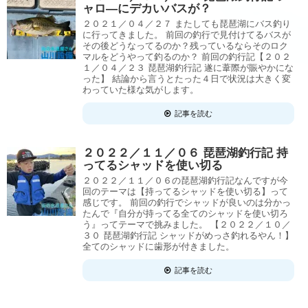
ャロ―にデカいバスが？
２０２１／０４／２７ またしても琵琶湖にバス釣り
に行ってきました。 前回の釣行で見付けてるバスが
その後どうなってるのか？残っているならそのロク
マルをどうやって釣るのか？ 前回の釣行記【２０２
１／０４／２３ 琵琶湖釣行記 遂に葦際が賑やかにな
った】 結論から言うとたった４日で状況は大きく変
わっていた様な気がします。
記事を読む
２０２２／１１／０６ 琵琶湖釣行記 持
ってるシャッドを使い切る
２０２２／１１／０６の琵琶湖釣行記なんですが今
回のテーマは【持ってるシャッドを使い切る】って
感じです。 前回の釣行でシャッドが良いのは分かっ
たんで『自分が持ってる全てのシャッドを使い切ろ
う』ってテーマで挑みました。 【２０２２／１０／
３０ 琵琶湖釣行記 シャッドがめっさ釣れるやん！】
全てのシャッドに歯形が付きました。
記事を読む