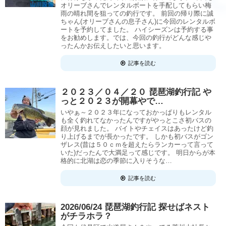
オリーブさんでレンタルボートを手配してもらい梅
雨の晴れ間を狙っての釣行です。 前回の帰り際に誠
ちゃん(オリーブさんの息子さん)に今回のレンタルボ
ートを予約してました。 ハイシーズンは予約する事
をお勧めします。では、今回の釣行がどんな感じや
ったんかお伝えしたいと思います。
記事を読む
２０２３／０４／２０ 琵琶湖釣行記 や
っと２０２３が開幕やで…
いやぁ～２０２３年になっておかっぱりもレンタル
も全く釣れてなかったんですがやっとこさ初バスの
顔が見れました。 バイトやチェイスはあったけど釣
り上げるまでが長かったです。 しかも初バスがゴン
ザレス(昔は５０ｃｍを超えたらランカーって言って
いた)だったんで大満足って感じです。 明日からが本
格的に北湖は恋の季節に入りそうな…
記事を読む
2026/06/24 琵琶湖釣行記 探せばネスト
がチラホラ？