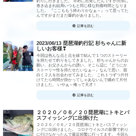
釣りに行きました。 早めに出発したんですが渋滞に
巻き込まれ結局いつもと同じ様な到着時間となりま
した。 『ここももう終わりかなぁ～』って思ってた
んですがまだまだ爆釣がありました。
記事を読む
2023/06/13 琵琶湖釣行記 杉ちゃんに新
しいお客様❣
今回は色んな点と点を線で結んで１つのストーリー
を持たせて釣りをしてきました。 杉ちゃんからのお
願い、お父さんからの誘い、そこら辺に『どうにか
ストーリー性を持たせたいなぁ～』なんて思い、面
白く２人を出会わせてみました。 これ１つずつ片付
けてたら時間が掛かってしゃあないんで纏めて片付
けました。 いやぁ～俺って天才！
記事を読む
２０２０／０６／２０琵琶湖にトキとバ
スフィッシングに出掛けた
２０２０／０６／２０琵琶湖にトキとバスフィッシ
ングに出掛けました。 コロナウイルスの影響で釣り
に行けなかったんで最近頻繫に行ってます。 今回も