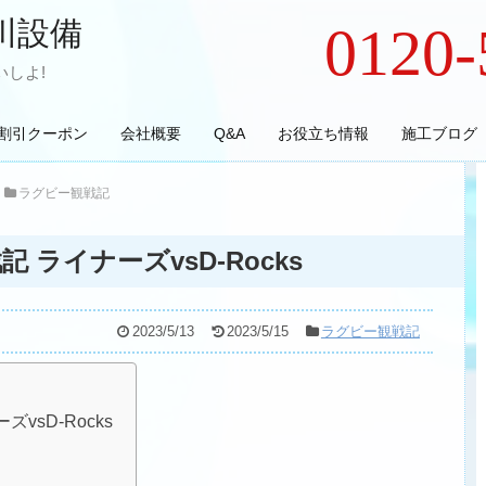
川設備
0120-
しよ!
割引クーポン
会社概要
Q&A
お役立ち情報
施工ブログ
ラグビー観戦記
戦記 ライナーズvsD-Rocks
2023/5/13
2023/5/15
ラグビー観戦記
ズvsD-Rocks