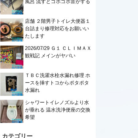
風呂 流すとゴボゴボ音がする
店舗 ２階男子トイレ大便器１
台詰まり修理対応をお願いい
たします
2026/07/29 Ｇ１ ＣＬＩＭＡＸ
観戦記 メインがヤバい
ＴＢＣ洗濯水栓水漏れ修理 ホ
ースを挿すトコからポタポタ
水漏れ
シャワートイレノズルより水
が垂れる 温水洗浄便座の交換
希望
カテゴリー