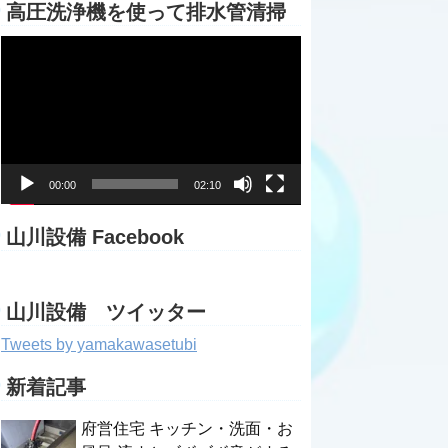
高圧洗浄機を使って排水管清掃
動
画
プ
レ
ー
ヤ
ー
00:00
02:10
山川設備 Facebook
山川設備 ツイッター
Tweets by yamakawasetubi
新着記事
府営住宅 キッチン・洗面・お