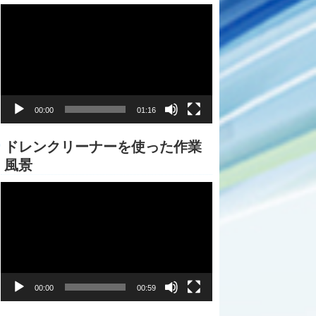
動
画
プ
レ
ー
ヤ
ー
00:00
01:16
ドレンクリーナーを使った作業
風景
動
画
プ
レ
ー
ヤ
ー
00:00
00:59