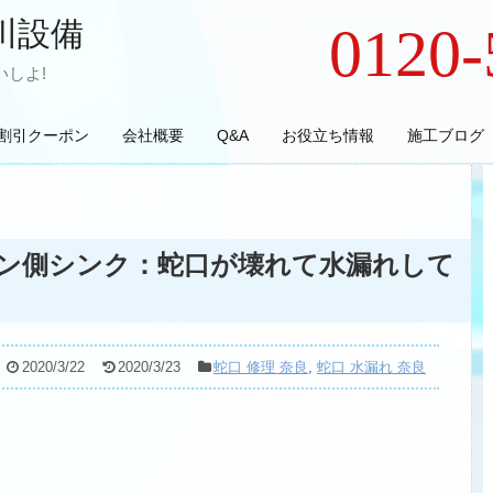
川設備
0120-
しよ!
割引クーポン
会社概要
Q&A
お役立ち情報
施工ブログ
ン側シンク：蛇口が壊れて水漏れして
2020/3/22
2020/3/23
蛇口 修理 奈良
,
蛇口 水漏れ 奈良