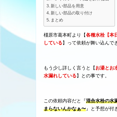
新しい部品を用意
新しい部品の取り付け
まとめ
橿原市葛本町より【
各種水栓【本
している
】って依頼が舞い込んで
もう少し詳しく言うと【
お湯とお
水漏れしている
】との事です。
この依頼内容だと『
混合水栓の水
まらないんかなぁ〜
』と予想が付