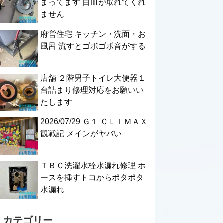
まってます 目皿が取れてくれ
ません
府営住宅 キッチン・洗面・お
風呂 流すとゴボゴボ音がする
店舗 ２階男子トイレ大便器１
台詰まり修理対応をお願いい
たします
2026/07/29 Ｇ１ ＣＬＩＭＡＸ
観戦記 メインがヤバい
ＴＢＣ洗濯水栓水漏れ修理 ホ
ースを挿すトコからポタポタ
水漏れ
カテゴリー