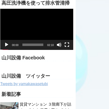
高圧洗浄機を使って排水管清掃
動
画
プ
レ
ー
ヤ
ー
00:00
02:10
山川設備 Facebook
山川設備 ツイッター
Tweets by yamakawasetubi
新着記事
賃貸マンション ３階廊下が詰