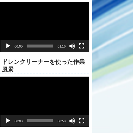
動
画
プ
レ
ー
ヤ
ー
00:00
01:16
ドレンクリーナーを使った作業
風景
動
画
プ
レ
ー
ヤ
ー
00:00
00:59