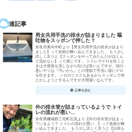
関連記事
男女共用手洗の排水が詰まりました 嘔
吐物をスッポンで押した？
奈良市東向中町より【男女共用手洗の排水が詰まり
ました】って依頼が舞い込んできました。 もう少し
詳しく言うと【スッポンをやってみたんだがほとん
ど流れない】って感じです。 トイレでゲロを吐くと
きは大便器を流しながら吐けば良いんですが、頭の
悪いヤツは『汚いから』との理由で手洗い器にゲロ
を吐きます。 ノロのリスクもあるからスッポンで何
とかしようとするんですが大間違いなんです。
記事を読む
外の排水管が詰まっているようで トイ
レの流れが悪い…
奈良県磯城郡三宅町石見より【外の排水管が詰まっ
ているようで トイレの流れが悪い…】って依頼が舞
い込んできました。 もう少し詳しく言うと【以前も