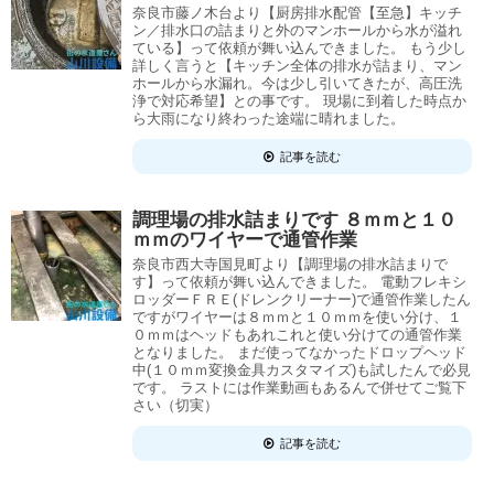
奈良市藤ノ木台より【厨房排水配管【至急】キッチ
ン／排水口の詰まりと外のマンホールから水が溢れ
ている】って依頼が舞い込んできました。 もう少し
詳しく言うと【キッチン全体の排水が詰まり、マン
ホールから水漏れ。今は少し引いてきたが、高圧洗
浄で対応希望】との事です。 現場に到着した時点か
ら大雨になり終わった途端に晴れました。
記事を読む
調理場の排水詰まりです ８ｍｍと１０
ｍｍのワイヤーで通管作業
奈良市西大寺国見町より【調理場の排水詰まりで
す】って依頼が舞い込んできました。 電動フレキシ
ロッダーＦＲＥ(ドレンクリーナー)で通管作業したん
ですがワイヤーは８ｍｍと１０ｍｍを使い分け、１
０ｍｍはヘッドもあれこれと使い分けての通管作業
となりました。 まだ使ってなかったドロップヘッド
中(１０ｍｍ変換金具カスタマイズ)も試したんで必見
です。 ラストには作業動画もあるんで併せてご覧下
さい（切実）
記事を読む