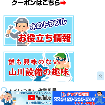
トイレつまり 作業風景
動
画