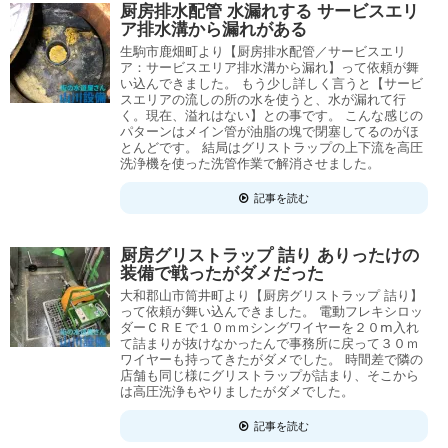
厨房排水配管 水漏れする サービスエリ
ア排水溝から漏れがある
生駒市鹿畑町より【厨房排水配管／サービスエリ
ア：サービスエリア排水溝から漏れ】って依頼が舞
い込んできました。 もう少し詳しく言うと【サービ
スエリアの流しの所の水を使うと、水が漏れて行
く。現在、溢れはない】との事です。 こんな感じの
パターンはメイン管が油脂の塊で閉塞してるのがほ
とんどです。 結局はグリストラップの上下流を高圧
洗浄機を使った洗管作業で解消させました。
記事を読む
厨房グリストラップ 詰り ありったけの
装備で戦ったがダメだった
大和郡山市筒井町より【厨房グリストラップ 詰り】
って依頼が舞い込んできました。 電動フレキシロッ
ダーＣＲＥで１０ｍｍシングワイヤーを２０ⅿ入れ
て詰まりが抜けなかったんで事務所に戻って３０ｍ
ワイヤーも持ってきたがダメでした。 時間差で隣の
店舗も同じ様にグリストラップが詰まり、そこから
は高圧洗浄もやりましたがダメでした。
記事を読む