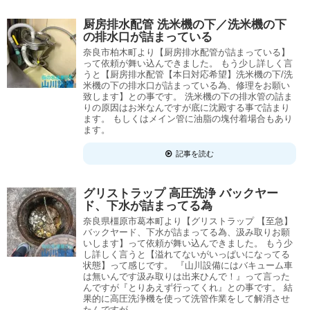
厨房排水配管 洗米機の下／洗米機の下
の排水口が詰まっている
奈良市柏木町より【厨房排水配管が詰まっている】
って依頼が舞い込んできました。 もう少し詳しく言
うと【厨房排水配管【本日対応希望】洗米機の下/洗
米機の下の排水口が詰まっている為、修理をお願い
致します】との事です。 洗米機の下の排水管の詰ま
りの原因はお米なんですが底に沈殿する事で詰まり
ます。 もしくはメイン管に油脂の塊付着場合もあり
ます。
記事を読む
グリストラップ 高圧洗浄 バックヤー
ド、下水が詰まってる為
奈良県橿原市葛本町より【グリストラップ 【至急】
バックヤード、下水が詰まってる為、汲み取りお願
いします】って依頼が舞い込んできました。 もう少
し詳しく言うと【溢れてないがいっぱいになってる
状態】って感じです。 『山川設備にはバキューム車
は無いんです汲み取りは出来ひんで！』って言った
んですが『とりあえず行ってくれ』との事です。 結
果的に高圧洗浄機を使って洗管作業をして解消させ
たんですが…