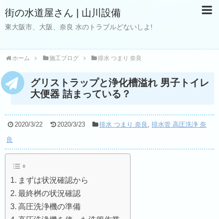
街の水道屋さん | 山川設備
東大阪市、大阪、奈良 水のトラブルどないしよ!
ホーム
施工ブログ
排水 つまり 奈良
グリストラップと浄化槽溢れ 男子トイレ
大便器 詰まっている？
2020/3/22
2020/3/23
排水 つまり 奈良
,
排水管 高圧洗浄 奈
良
まずは状況確認から
最終桝の状況確認
高圧洗浄機の準備