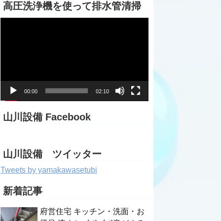
高圧洗浄機を使って排水管清掃
動
画
プ
レ
ー
ヤ
ー
00:00
02:10
山川設備 Facebook
山川設備 ツイッター
Tweets by yamakawasetubi
新着記事
府営住宅 キッチン・洗面・お