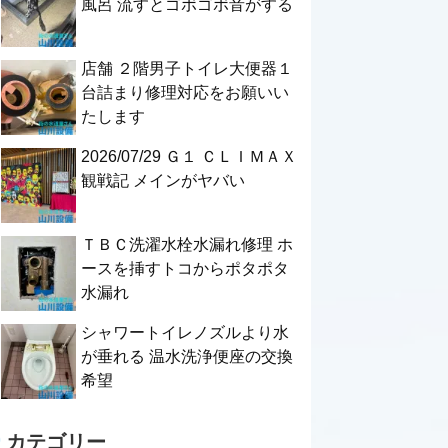
風呂 流すとゴボゴボ音がする
店舗 ２階男子トイレ大便器１
台詰まり修理対応をお願いい
たします
2026/07/29 Ｇ１ ＣＬＩＭＡＸ
観戦記 メインがヤバい
ＴＢＣ洗濯水栓水漏れ修理 ホ
ースを挿すトコからポタポタ
水漏れ
シャワートイレノズルより水
が垂れる 温水洗浄便座の交換
希望
カテゴリー