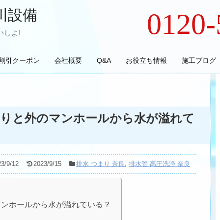
川設備
0120-
しよ!
割引クーポン
会社概要
Q&A
お役立ち情報
施工ブログ
まりと外のマンホールから水が溢れて
23/9/12
2023/9/15
排水 つまり 奈良
,
排水管 高圧洗浄 奈良
マンホールから水が溢れている？