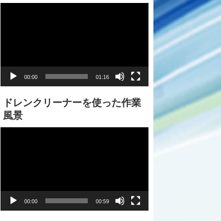
動
画
プ
レ
ー
ヤ
ー
00:00
01:16
ドレンクリーナーを使った作業
風景
動
画
プ
レ
ー
ヤ
ー
00:00
00:59