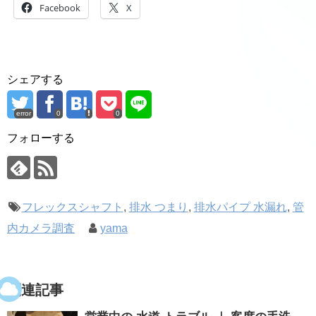
Facebook
X
シェアする
error
0
0
フォローする
フレックスシャフト
,
排水 つまり
,
排水パイプ 水漏れ
,
管
内カメラ調査
yama
関連記事