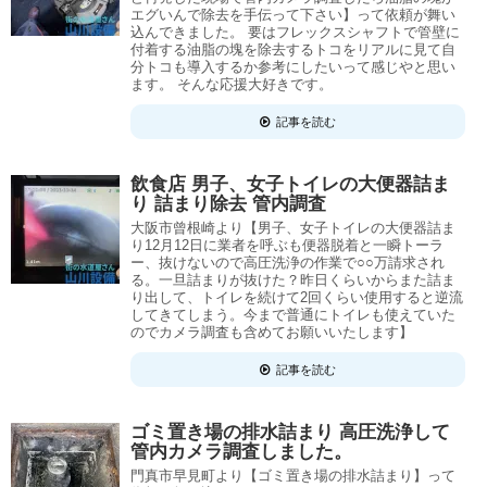
エグいんで除去を手伝って下さい】って依頼が舞い
込んできました。 要はフレックスシャフトで管壁に
付着する油脂の塊を除去するトコをリアルに見て自
分トコも導入するか参考にしたいって感じやと思い
ます。 そんな応援大好きです。
記事を読む
飲食店 男子、女子トイレの大便器詰ま
り 詰まり除去 管内調査
大阪市曾根崎より【男子、女子トイレの大便器詰ま
り12月12日に業者を呼ぶも便器脱着と一瞬トーラ
ー、抜けないので高圧洗浄の作業で○○万請求され
る。一旦詰まりが抜けた？昨日くらいからまた詰ま
り出して、トイレを続けて2回くらい使用すると逆流
してきてしまう。今まで普通にトイレも使えていた
のでカメラ調査も含めてお願いいたします】
記事を読む
ゴミ置き場の排水詰まり 高圧洗浄して
管内カメラ調査しました。
門真市早見町より【ゴミ置き場の排水詰まり】って