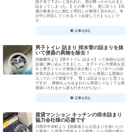
様子見て下さいと言われた。雨が降ったからかまた
詰まってしまった。】との事です。 更に言うと【先
週の業者さんに頼むと明日しか無理と言われた。本
日中に対応してくれるトコを探してた】らしいで
す。
記事を読む
男子トイレ 詰まり 排水管の詰まりを抜
いて便器の異物を除去！
四條畷市より【男子トイレ 詰まり】って依頼が山川
設備に舞い込んできました。 女子トイレ大便器を流
すと男子トイレ大便器の水が動くってパターンの排
水管の詰まりのみかと思っていたら便器にも異物が
入ってたって現場です。 暫くは詰まらないと思うん
ですが… 異物をぶち込まれたら再発じゃなくても再
発扱いされるから誰も行きたがらない…
記事を読む
賃貸マンション キッチンの排水詰まり
協力会社様の応援です
川西市中央町より【他業者さんが詰まりを抜いたけ
ど再発した現場で管内カメラ調査したら油脂の塊が