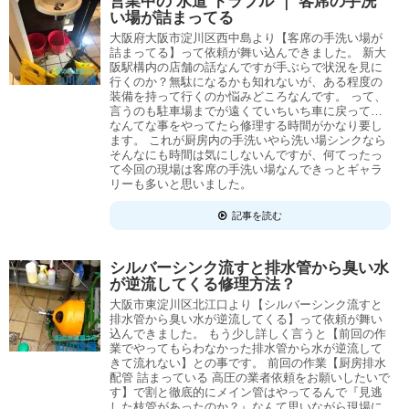
営業中の 水道 トラブル ｜ 客席の手洗
い場が詰まってる
大阪府大阪市淀川区西中島より【客席の手洗い場が
詰まってる】って依頼が舞い込んできました。 新大
阪駅構内の店舗の話なんですが手ぶらで状況を見に
行くのか？無駄になるかも知れないが、ある程度の
装備を持って行くのか悩みどころなんです。 って、
言うのも駐車場までが遠くていちいち車に戻って…
なんてな事をやってたら修理する時間がかなり要し
ます。 これが厨房内の手洗いやら洗い場シンクなら
そんなにも時間は気にしないんですが、何てったっ
て今回の現場は客席の手洗い場なんできっとギャラ
リーも多いと思いました。
記事を読む
シルバーシンク流すと排水管から臭い水
が逆流してくる修理方法？
大阪市東淀川区北江口より【シルバーシンク流すと
排水管から臭い水が逆流してくる】って依頼が舞い
込んできました。 もう少し詳しく言うと【前回の作
業でやってもらわなかった排水管から水が逆流して
きて流れない】との事です。 前回の作業【厨房排水
配管 詰まっている 高圧の業者依頼をお願いしたいで
す】で割と徹底的にメイン管はやってるんで『見逃
した枝管があったのか？』なんて思いながら現場に