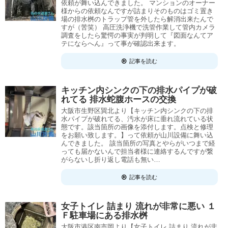
依頼が舞い込んできました。 マンションのオーナー
様からの依頼なんですが詰まりそのものはゴミ置き
場の排水桝のトラップ管を外したら解消出来たんで
すが（苦笑） 高圧洗浄機で洗管作業して管内カメラ
調査をしたら驚愕の事実が判明して『図面なんてア
テにならへん』って事が確認出来ます。
記事を読む
キッチン内シンクの下の排水パイプが破
れてる 排水蛇腹ホースの交換
大阪市生野区巽北より【キッチン内シンクの下の排
水パイプが破れてる、汚水が床に垂れ流れている状
態です。該当箇所の画像を添付します。点検と修理
をお願い致します。】って依頼が山川設備に舞い込
んできました。 該当箇所の写真とやらがいつまで経
っても届かないんで担当者様に連絡するんですが繋
がらないし折り返し電話も無い…
記事を読む
女子トイレ 詰まり 流れが非常に悪い １
Ｆ駐車場にある排水桝
大阪市港区南市岡より【女子トイレ 詰まり 流れが非