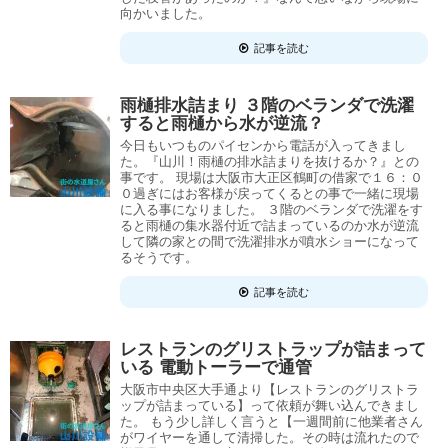
向かいました。
記事を読む
雨樋排水詰まり ３階のベランダで洗濯
すると雨樋から水が逆流？
今日もいつものパイセンから電話が入ってきまし
た。『山川！雨樋の排水詰まりを抜けるか？』との
事です。 現場は大阪市大正区鶴町の借家で１６：０
０過ぎにはお客様が戻ってくるとの事で一緒に現場
に入る事になりました。 ３階のベランダで洗濯をす
ると雨樋の集水器付近で詰まっているのか水が逆流
して隣の家との間で洗濯排水が噴水ショーになって
るそうです。
記事を読む
レストランのグリストラップが詰まって
いる 電動トーラーで通管
大阪市中央区大手通より【レストランのグリストラ
ップが詰まっている】って依頼が舞い込んできまし
た。 もう少し詳しく言うと【一週間前に他業者さん
がワイヤーを通して清掃した。その時は流れたので