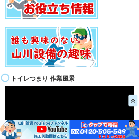
トイレつまり 作業風景
動
画
プ
レ
ー
ヤ
ー