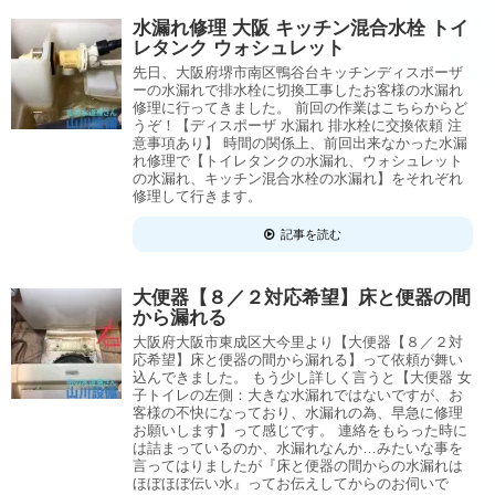
水漏れ修理 大阪 キッチン混合水栓 トイ
レタンク ウォシュレット
先日、大阪府堺市南区鴨谷台キッチンディスポーザ
ーの水漏れで排水栓に切換工事したお客様の水漏れ
修理に行ってきました。 前回の作業はこちらからど
うぞ！【ディスポーザ 水漏れ 排水栓に交換依頼 注
意事項あり】 時間の関係上、前回出来なかった水漏
れ修理で【トイレタンクの水漏れ、ウォシュレット
の水漏れ、キッチン混合水栓の水漏れ】をそれぞれ
修理して行きます。
記事を読む
大便器【８／２対応希望】床と便器の間
から漏れる
大阪府大阪市東成区大今里より【大便器【８／２対
応希望】床と便器の間から漏れる】って依頼が舞い
込んできました。 もう少し詳しく言うと【大便器 女
子トイレの左側：大きな水漏れではないですが、お
客様の不快になっており、水漏れの為、早急に修理
お願いします】って感じです。 連絡をもらった時に
は詰まっているのか、水漏れなんか…みたいな事を
言ってはりましたが『床と便器の間からの水漏れは
ほぼほぼ伝い水』ってお伝えしてからのお伺いで