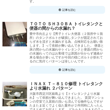
す。
記事を読む
ＴＯＴＯ ＳＨ３０ＢＡ トイレタンクと
便器の間からの水漏れ？
豊中市向丘より【男子トイレ大便器（２箇所中１箇
所）のタンクボルトが破損しタンクが固定されてお
らず水を流すと水漏れする為、点検対応をお願い致
します。】って依頼が舞い込んできました。 便器と
床の間からの水漏れやトイレタンクと便器の間から
の水漏れってのはお客様では原因が分からず連絡が
来る場合が多いんですが今回の様にボルトが折れて
るのに気付くパターンは珍しいんです。
記事を読む
ＩＮＡＸ Ｔ－８１０修理 トイレタンク
より水漏れ ２パターン
大阪市西淀川区姫島より【トイレタンクより水漏
れ】って依頼が舞い込んできました。 賃貸マンショ
ンの空室で入居前の洗いも済んでる物件なんですが
たまたま近くでよく似た案件が２件同時に入ったん
でまとめてお伝えします。 どちらもＩＮＡＸのＴ－