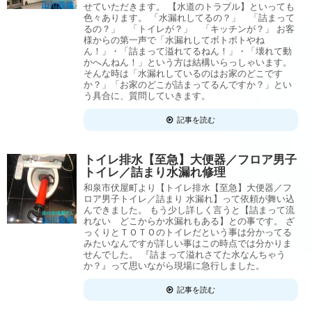
せていただきます。 【水道のトラブル】といっても
色々あります。 「水漏れしてるの？」 「詰まって
るの？」 「トイレが？」 「キッチンが？」 お客
様からの第一声で「水漏れしてボトボトやね
ん！」・「詰まって溢れてるねん！」・「壊れて動
かへんねん！」という方は結構いらっしゃいます。
そんな時は「水漏れしているのはお家のどこです
か？」「お家のどこが詰まってるんですか？」とい
う具合に、質問していきます。
記事を読む
トイレ排水【至急】大便器／フロア男子
トイレ／詰まり水漏れ修理
和泉市伏屋町より【トイレ排水【至急】大便器／フ
ロア男子トイレ／詰まり 水漏れ】って依頼が舞い込
んできました。 もう少し詳しく言うと【詰まって流
れない どこからか水漏れもある】との事です。 ざ
っくりとＴＯＴＯのトイレだという事は分かってる
みたいなんですが詳しい事はこの時点では分かりま
せんでした。 『詰まって溢れさてた水なんちゃう
か？』って思いながら現場に急行しました。
記事を読む