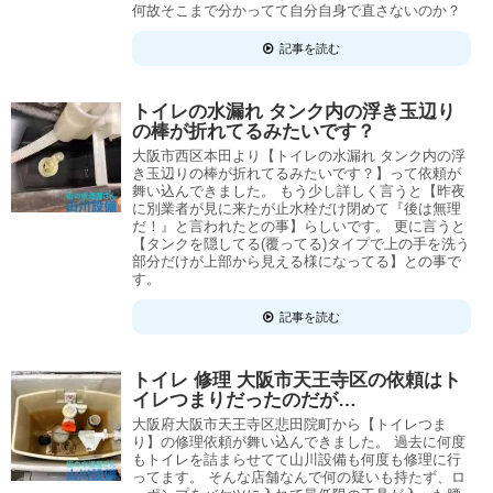
何故そこまで分かってて自分自身で直さないのか？
記事を読む
トイレの水漏れ タンク内の浮き玉辺り
の棒が折れてるみたいです？
大阪市西区本田より【トイレの水漏れ タンク内の浮
き玉辺りの棒が折れてるみたいです？】って依頼が
舞い込んできました。 もう少し詳しく言うと【昨夜
に別業者が見に来たが止水栓だけ閉めて『後は無理
だ！』と言われたとの事】らしいです。 更に言うと
【タンクを隠してる(覆ってる)タイプで上の手を洗う
部分だけが上部から見える様になってる】との事で
す。
記事を読む
トイレ 修理 大阪市天王寺区の依頼はト
イレつまりだったのだが…
大阪府大阪市天王寺区悲田院町から【トイレつま
り】の修理依頼が舞い込んできました。 過去に何度
もトイレを詰まらせてて山川設備も何度も修理に行
ってます。 そんな店舗なんで何の疑いも持たず、ロ