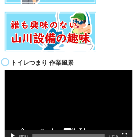
トイレつまり 作業風景
動
画
プ
レ
ー
ヤ
ー
00:00
01:16