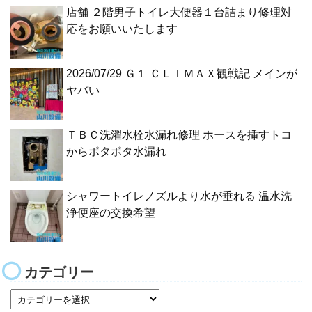
店舗 ２階男子トイレ大便器１台詰まり修理対
応をお願いいたします
2026/07/29 Ｇ１ ＣＬＩＭＡＸ観戦記 メインが
ヤバい
ＴＢＣ洗濯水栓水漏れ修理 ホースを挿すトコ
からポタポタ水漏れ
シャワートイレノズルより水が垂れる 温水洗
浄便座の交換希望
カテゴリー