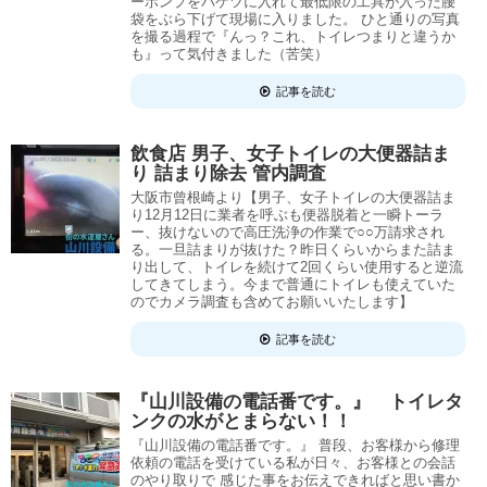
ーポンプをバケツに入れて最低限の工具が入った腰
袋をぶら下げて現場に入りました。 ひと通りの写真
を撮る過程で『んっ？これ、トイレつまりと違うか
も』って気付きました（苦笑）
記事を読む
飲食店 男子、女子トイレの大便器詰ま
り 詰まり除去 管内調査
大阪市曾根崎より【男子、女子トイレの大便器詰ま
り12月12日に業者を呼ぶも便器脱着と一瞬トーラ
ー、抜けないので高圧洗浄の作業で○○万請求され
る。一旦詰まりが抜けた？昨日くらいからまた詰ま
り出して、トイレを続けて2回くらい使用すると逆流
してきてしまう。今まで普通にトイレも使えていた
のでカメラ調査も含めてお願いいたします】
記事を読む
『山川設備の電話番です。』 トイレタ
ンクの水がとまらない！！
『山川設備の電話番です。』 普段、お客様から修理
依頼の電話を受けている私が日々、お客様との会話
のやり取りで 感じた事をお伝えできればと思い書か