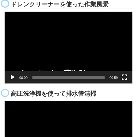
ドレンクリーナーを使った作業風景
動
画
プ
レ
ー
ヤ
ー
00:00
00:59
高圧洗浄機を使って排水管清掃
動
画
プ
レ
ー
ヤ