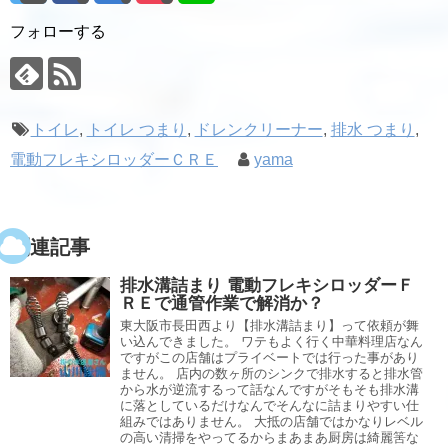
フォローする
トイレ
,
トイレ つまり
,
ドレンクリーナー
,
排水 つまり
,
電動フレキシロッダーＣＲＥ
yama
関連記事
排水溝詰まり 電動フレキシロッダーＦ
ＲＥで通管作業で解消か？
東大阪市長田西より【排水溝詰まり】って依頼が舞
い込んできました。 ワテもよく行く中華料理店なん
ですがこの店舗はプライベートでは行った事があり
ません。 店内の数ヶ所のシンクで排水すると排水管
から水が逆流するって話なんですがそもそも排水溝
に落としているだけなんでそんなに詰まりやすい仕
組みではありません。 大抵の店舗ではかなりレベル
の高い清掃をやってるからまあまあ厨房は綺麗筈な