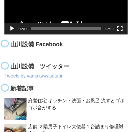
ー
00:00
02:10
山川設備 Facebook
山川設備 ツイッター
Tweets by yamakawasetubi
新着記事
府営住宅 キッチン・洗面・お風呂 流すとゴボ
ゴボ音がする
店舗 ２階男子トイレ大便器１台詰まり修理対