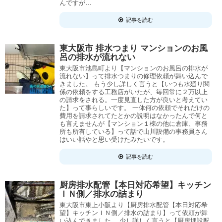
んですが…
記事を読む
東大阪市 排水つまり マンションのお風
呂の排水が流れない
東大阪市池島町より【マンションのお風呂の排水が
流れない】って排水つまりの修理依頼が舞い込んで
きました。 もう少し詳しく言うと【いつも水廻り関
係の依頼をする工務店がいたが、毎回常に２万以上
の請求をされる。一度見直した方が良いと考えてい
た】って事らしいです。 一体何の依頼でそれだけの
費用を請求されてたとかの説明はなかったんで何と
も言えませんが【マンション１棟の他に倉庫、事務
所も所有している】って話で山川設備の事務員さん
はいい話やと思い受けたみたいです。
記事を読む
厨房排水配管【本日対応希望】キッチン
ＩＮ側／排水の詰まり
東大阪市東上小阪より【厨房排水配管【本日対応希
望】キッチンＩＮ側／排水の詰まり】って依頼が舞
い込んできました。 少し詳しく言うと【厨房埋設配