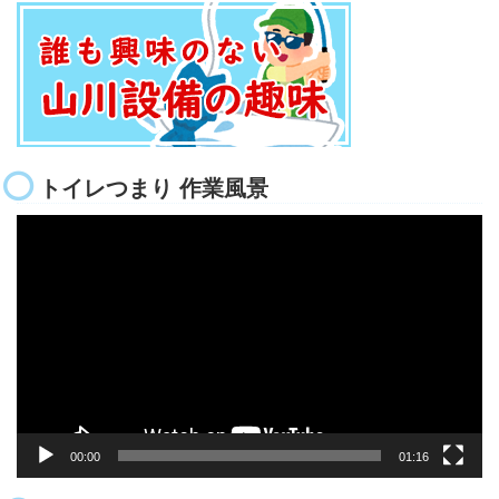
トイレつまり 作業風景
動
画
プ
レ
ー
ヤ
ー
00:00
01:16