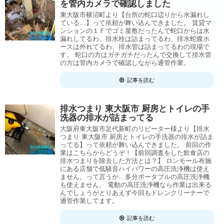
を管内カメラで確認しました
東大阪市横沼町より【台所の蛇口辺りから水漏れし
ている…】って依頼が舞い込んできました。 賃貸マ
ンションの１Ｆでゴミ屋敷だったんで蛇口からは水
漏れしてるわ、排水栓は詰まってるわ、排水蛇腹ホ
ースは外れてるわ、排水管は詰まってるわの現場で
す。 蛇口の方はガチガチだったんで交換して排水管
の方は管内カメラで確認しながら通管作業。
記事を読む
排水つまり 東大阪市 厨房とトイレの手
洗器の排水が詰まってる
大阪府東大阪市足代新町のリピーター様より【排水
つまり 東大阪市 厨房とトイレの手洗器の排水が詰ま
ってる】って依頼が舞い込んできました。 前回の作
業はこちらからどうぞ！【前回調査をした飲食店の
排水つまりを除去した方法とは？】 ロンモール布施
にある店舗で低騒音ハイパワーの高圧洗浄機は使え
ません。って言うか…多分ポータブルの高圧洗浄機
も使えません。 電動の高圧洗浄機なら作業は出来る
んでしょうがとりあえず今回もドレンクリーナーで
通管作業してます。
記事を読む