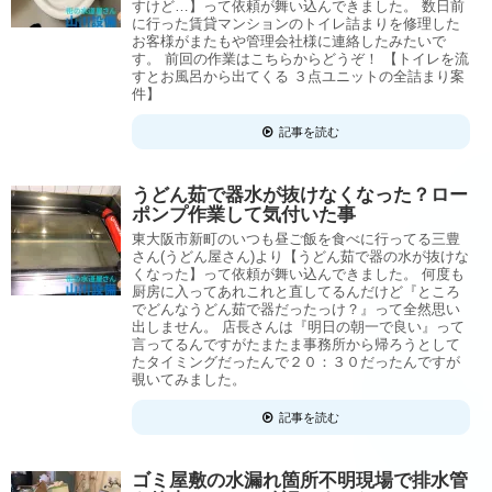
すけど…】って依頼が舞い込んできました。 数日前
に行った賃貸マンションのトイレ詰まりを修理した
お客様がまたもや管理会社様に連絡したみたいで
す。 前回の作業はこちらからどうぞ！ 【トイレを流
すとお風呂から出てくる ３点ユニットの全詰まり案
件】
記事を読む
うどん茹で器水が抜けなくなった？ロー
ポンプ作業して気付いた事
東大阪市新町のいつも昼ご飯を食べに行ってる三豊
さん(うどん屋さん)より【うどん茹で器の水が抜けな
くなった】って依頼が舞い込んできました。 何度も
厨房に入ってあれこれと直してるんだけど『ところ
でどんなうどん茹で器だったっけ？』って全然思い
出しません。 店長さんは『明日の朝一で良い』って
言ってるんですがたまたま事務所から帰ろうとして
たタイミングだったんで２０：３０だったんですが
覗いてみました。
記事を読む
ゴミ屋敷の水漏れ箇所不明現場で排水管