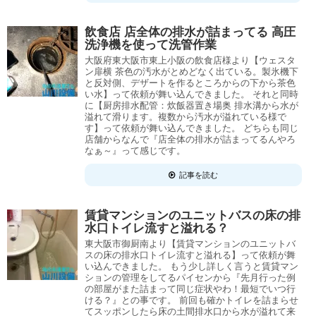
飲食店 店全体の排水が詰まってる 高圧
洗浄機を使って洗管作業
大阪府東大阪市東上小阪の飲食店様より【ウェスタ
ン扉横 茶色の汚水がとめどなく出ている。製氷機下
と反対側、デザートを作るところからの下から茶色
い水】って依頼が舞い込んできました。 それと同時
に【厨房排水配管：炊飯器置き場奥 排水溝から水が
溢れて滑ります。複数から汚水が溢れている様で
す】って依頼が舞い込んできました。 どちらも同じ
店舗からなんで『店全体の排水が詰まってるんやろ
なぁ～』って感じです。
記事を読む
賃貸マンションのユニットバスの床の排
水口トイレ流すと溢れる？
東大阪市御厨南より【賃貸マンションのユニットバ
スの床の排水口トイレ流すと溢れる】って依頼が舞
い込んできました。 もう少し詳しく言うと賃貸マン
ションの管理をしてるパイセンから『先月行った例
の部屋がまた詰まって同じ症状やわ！最短でいつ行
ける？』との事です。 前回も確かトイレを詰まらせ
てスッポンしたら床の土間排水口から水が溢れて来