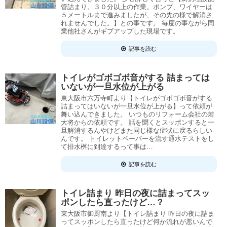
管詰まり。３０分以上の作業。ポンプ、ワイヤーは
５メートルまで進みましたが、その先の様で解消さ
れませんでした。】との事です。 毎度の事ながら同
業他社さんがギブアップした現場です。
記事を読む
トイレがゴボゴボ音がする 詰まっては
いないが一旦水位が上がる
東大阪市六万寺町より【トイレがゴボゴボ音がする
詰まってはいないが一旦水位が上がる】って依頼が
舞い込んできました。 いつものリフォーム会社の若
大将からの依頼です。 話を聞くとスッポンすると一
旦解消するんやけどまた同じ様な症状に戻るらしい
んです。 トイレットペーパーを流す通水テストをし
て排水桝に到達するって事は…
記事を読む
トイレ詰まり 昨日の夜に詰まってスッ
ポンしたら直ったけど…？
東大阪市御厨南より【トイレ詰まり 昨日の夜に詰ま
ってスッポンしたら直ったけど何か流れが悪いんで