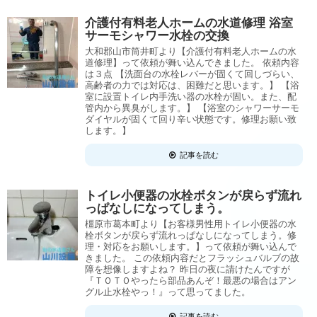
介護付有料老人ホームの水道修理 浴室
サーモシャワー水栓の交換
大和郡山市筒井町より【介護付有料老人ホームの水
道修理】って依頼が舞い込んできました。 依頼内容
は３点 【洗面台の水栓レバーが固くて回しづらい、
高齢者の力では対応は、困難だと思います。】 【浴
室に設置トイレ内手洗い器の水栓が固い。また、配
管内から異臭がします。】 【浴室のシャワーサーモ
ダイヤルが固くて回り辛い状態です。修理お願い致
します。】
記事を読む
トイレ小便器の水栓ボタンが戻らず流れ
っぱなしになってしまう。
橿原市葛本町より【お客様男性用トイレ小便器の水
栓ボタンが戻らず流れっぱなしになってしまう。修
理・対応をお願いします。】って依頼が舞い込んで
きました。 この依頼内容だとフラッシュバルブの故
障を想像しますよね？ 昨日の夜に請けたんですが
『ＴＯＴＯやったら部品あんぞ！最悪の場合はアン
グル止水栓やっ！』って思ってました。
記事を読む