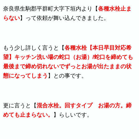
奈良県生駒郡平群町大字下垣内より【
各種
水栓止ま
らない
】って依頼が舞い込んできました。
もう少し詳しく言うと【
各種水栓【本日早目対応希
望】キッチン洗い場の蛇口（お湯）/蛇口を締めても
最後まで締め切れないでずっとお湯が出たままの状
態になってしまう
】との事です。
更に言うと【
混合水栓。回すタイプ お湯の方。締
めても止まらない。
】らしいです。