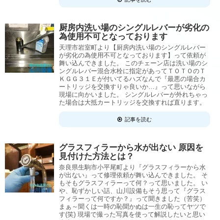
厨房内洗い場のシングルレバーが劣化の
為使用不可となっております
天理市岩室町より【厨房内洗い場のシングルレバー
が劣化の為使用不可となっております】って依頼が
舞い込んできました。 このチェーン店は洗い場のシ
ングルレバー混合水栓に指定があってＴＯＴＯのＴ
ＫＧＧ３１Ｅが付いてるハズなんで『最悪の場合カ
ートリッジを交換すりゃ良いか…』って思いながら
現場に向かいました。 シングルレバーが外れちゃっ
た場合は大抵カートリッジを交換すれば直ります。
記事を読む
グラスフィラーから水が出ない 原因を
見付けた方法とは？
奈良県生駒市小平尾町より『グラスフィラーから水
が出ない』って修理依頼が舞い込んできました。 そ
もそもグラスフィラーって何？って思いました。 い
や、恥ずかしい話、山川設備もそう思って『グラス
フィラーって何ですか？』って聞きました（苦笑）
まぁ～聞くは一時の恥聞かぬは一生の恥ってヤツで
す(笑) 現場で撮った写真を使って解説したいと思い