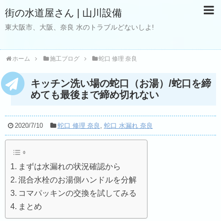
街の水道屋さん | 山川設備
東大阪市、大阪、奈良 水のトラブルどないしよ!
ホーム
施工ブログ
蛇口 修理 奈良
キッチン洗い場の蛇口（お湯）/蛇口を締
めても最後まで締め切れない
2020/7/10
蛇口 修理 奈良
,
蛇口 水漏れ 奈良
まずは水漏れの状況確認から
混合水栓のお湯側ハンドルを分解
コマパッキンの交換を試してみる
まとめ