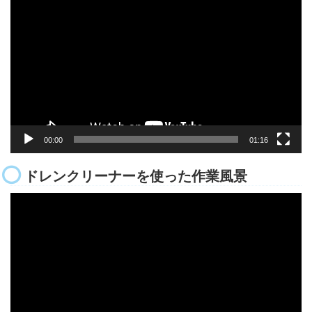
画
プ
レ
ー
ヤ
ー
00:00
01:16
ドレンクリーナーを使った作業風景
動
画
プ
レ
ー
ヤ
ー