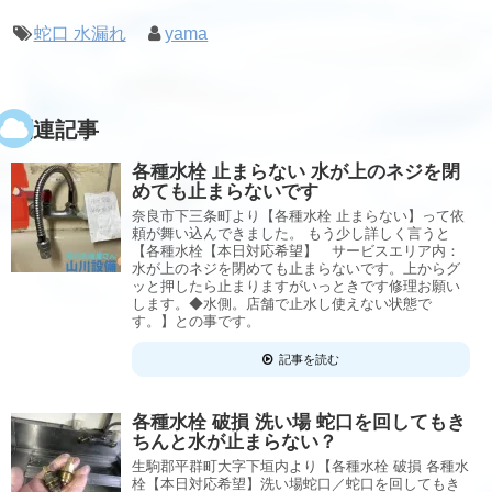
蛇口 水漏れ
yama
関連記事
各種水栓 止まらない 水が上のネジを閉
めても止まらないです
奈良市下三条町より【各種水栓 止まらない】って依
頼が舞い込んできました。 もう少し詳しく言うと
【各種水栓【本日対応希望】 サービスエリア内：
水が上のネジを閉めても止まらないです。上からグ
ッと押したら止まりますがいっときです修理お願い
します。◆水側。店舗で止水し使えない状態で
す。】との事です。
記事を読む
各種水栓 破損 洗い場 蛇口を回してもき
ちんと水が止まらない？
生駒郡平群町大字下垣内より【各種水栓 破損 各種水
栓【本日対応希望】洗い場蛇口／蛇口を回してもき