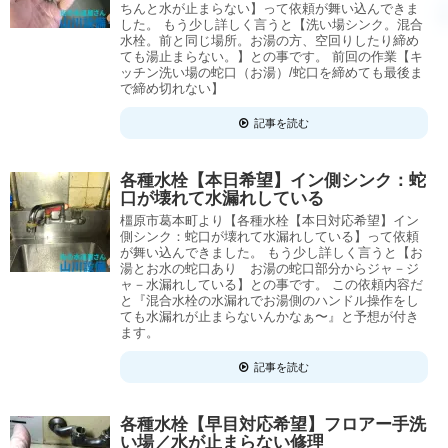
ちんと水が止まらない】って依頼が舞い込んできま
した。 もう少し詳しく言うと【洗い場シンク。混合
水栓。前と同じ場所。お湯の方、空回りしたり締め
ても湯止まらない。】との事です。 前回の作業【キ
ッチン洗い場の蛇口（お湯）/蛇口を締めても最後ま
で締め切れない】
記事を読む
各種水栓【本日希望】イン側シンク：蛇
口が壊れて水漏れしている
橿原市葛本町より【各種水栓【本日対応希望】イン
側シンク：蛇口が壊れて水漏れしている】って依頼
が舞い込んできました。 もう少し詳しく言うと【お
湯とお水の蛇口あり お湯の蛇口部分からジャ－ジ
ャ－水漏れしている】との事です。 この依頼内容だ
と『混合水栓の水漏れでお湯側のハンドル操作をし
ても水漏れが止まらないんかなぁ〜』と予想が付き
ます。
記事を読む
各種水栓【早目対応希望】フロアー手洗
い場／水が止まらない修理