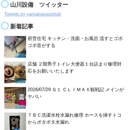
山川設備 ツイッター
Tweets by yamakawasetubi
新着記事
府営住宅 キッチン・洗面・お風呂 流すとゴボ
ゴボ音がする
店舗 ２階男子トイレ大便器１台詰まり修理対
応をお願いいたします
2026/07/29 Ｇ１ ＣＬＩＭＡＸ観戦記 メインが
ヤバい
ＴＢＣ洗濯水栓水漏れ修理 ホースを挿すトコ
からポタポタ水漏れ