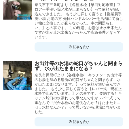
奈良市下三条町より【各種水栓【早目対応希望】フ
ロアー手洗い場／水が止まらない】って依頼が舞い
込んできました。 もう少し詳しく言うと【従業員手
洗い場 お湯の方 先日ハンドルレバーを店舗にて新し
い物に交換したが直らなかった。中の問題らし
い。】との事です。 この現場、お湯は止水出来たん
ですが水が止水出来なかったんで応急修理となって
います。
記事を読む
お出汁等のお湯の蛇口がちゃんと閉まら
ず、水が出たままになる？
奈良市押熊町より【各種水栓/ キッチン：お出汁等
のお湯を溜める場所の蛇口がちゃんと閉まらず、水
が出たままになります。】って依頼が舞い込んでき
ました。 もう少し詳しく言うと【レバー式 現在止
水栓で止めています。】との事です。 要約するとキ
ッチン蛇口の水漏れって事なんですがレバー式って
事なんで『混合水栓のお湯側なんか？はたまたミニ
セラ水栓なんか？』って思いながら現場に向かいま
した。
記事を読む