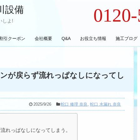
川設備
0120-
しよ!
割引クーポン
会社概要
Q&A
お役立ち情報
施工ブログ
タンが戻らず流れっぱなしになってし
2025/9/26
蛇口 修理 奈良
,
蛇口 水漏れ 奈良
ず流れっぱなしになってしまう。