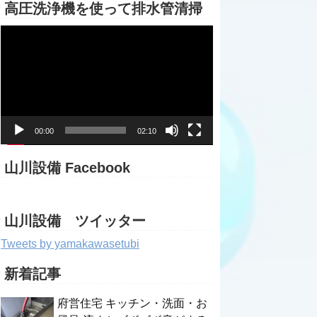
高圧洗浄機を使って排水管清掃
動
画
プ
レ
ー
ヤ
ー
00:00
02:10
山川設備 Facebook
山川設備 ツイッター
Tweets by yamakawasetubi
新着記事
府営住宅 キッチン・洗面・お