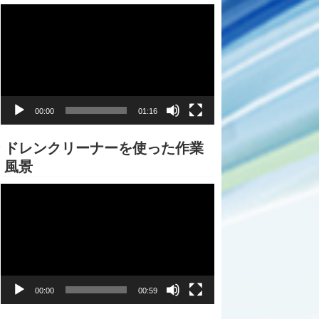
動
画
プ
レ
ー
ヤ
ー
00:00
01:16
ドレンクリーナーを使った作業
風景
動
画
プ
レ
ー
ヤ
ー
00:00
00:59