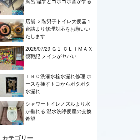
風呂 流すとゴボゴボ音がする
店舗 ２階男子トイレ大便器１
台詰まり修理対応をお願いい
たします
2026/07/29 Ｇ１ ＣＬＩＭＡＸ
観戦記 メインがヤバい
ＴＢＣ洗濯水栓水漏れ修理 ホ
ースを挿すトコからポタポタ
水漏れ
シャワートイレノズルより水
が垂れる 温水洗浄便座の交換
希望
カテゴリー