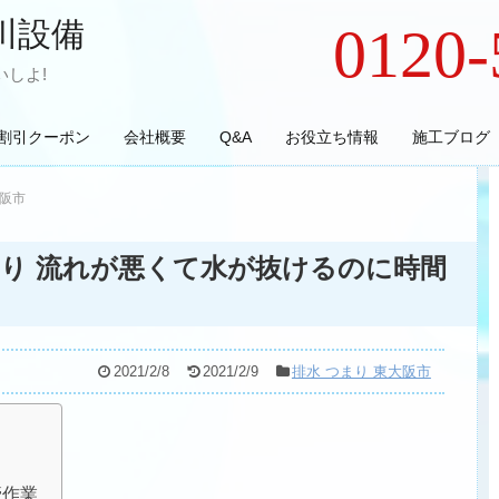
川設備
0120-
しよ!
割引クーポン
会社概要
Q&A
お役立ち情報
施工ブログ
大阪市
り 流れが悪くて水が抜けるのに時間
2021/2/8
2021/2/9
排水 つまり 東大阪市
管作業