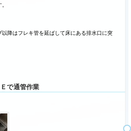
す。
ブ以降はフレキ管を延ばして床にある排水口に突
Ｅで通管作業