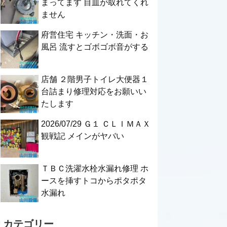
まってます 目皿が取れてくれ
ません
府営住宅 キッチン・洗面・お
風呂 流すとゴボゴボ音がする
店舗 ２階男子トイレ大便器１
台詰まり修理対応をお願いい
たします
2026/07/29 Ｇ１ ＣＬＩＭＡＸ
観戦記 メインがヤバい
ＴＢＣ洗濯水栓水漏れ修理 ホ
ースを挿すトコからポタポタ
水漏れ
カテゴリー