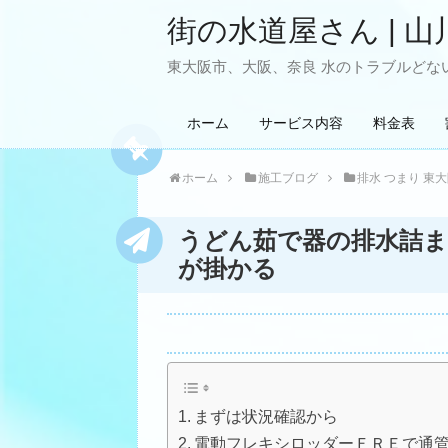
街の水道屋さん | 山
東大阪市、大阪、奈良 水のトラブルどない
ホーム
サービス内容
料金表
ホーム
施工ブログ
排水 つまり 東
うどん茹で器の排水詰ま
が掛かる
まずは状況確認から
電動フレキシロッダーＦＲＥで通