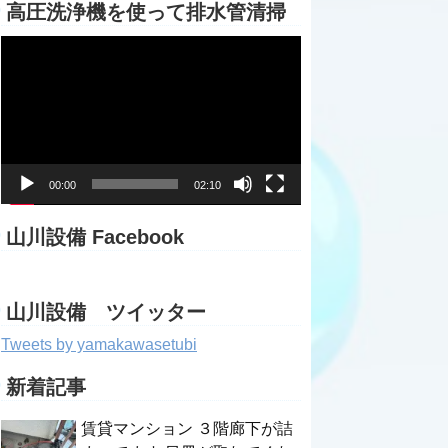
高圧洗浄機を使って排水管清掃
動
画
プ
レ
ー
ヤ
ー
00:00
02:10
山川設備 Facebook
山川設備 ツイッター
Tweets by yamakawasetubi
新着記事
賃貸マンション ３階廊下が詰