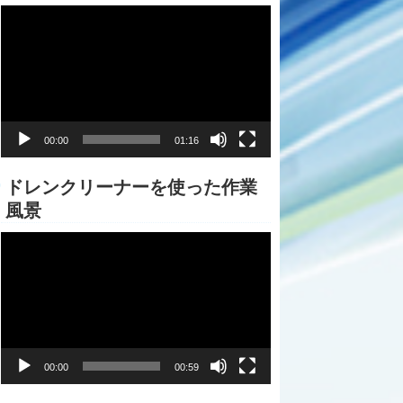
動
画
プ
レ
ー
ヤ
ー
00:00
01:16
ドレンクリーナーを使った作業
風景
動
画
プ
レ
ー
ヤ
ー
00:00
00:59