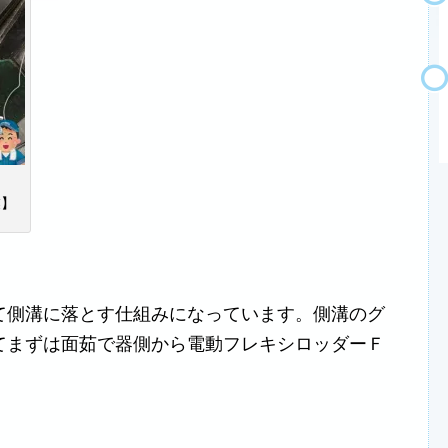
業】
て側溝に落とす仕組みになっています。側溝のグ
てまずは面茹で器側から電動フレキシロッダーＦ
。