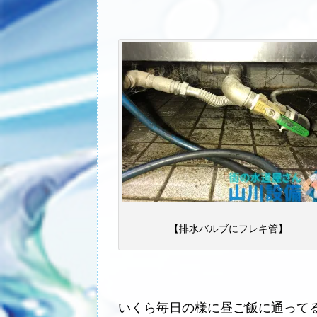
【排水バルブにフレキ管】
いくら毎日の様に昼ご飯に通って