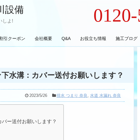
川設備
0120-
しよ!
割引クーポン
会社概要
Q&A
お役立ち情報
施工ブログ
ン下水溝：カバー送付お願いします？
2023/5/26
排水 つまり 奈良
,
水道 水漏れ 奈良
カバー送付お願いします？