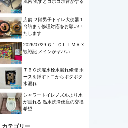
風呂 流すとゴボゴボ音がする
店舗 ２階男子トイレ大便器１
台詰まり修理対応をお願いい
たします
2026/07/29 Ｇ１ ＣＬＩＭＡＸ
観戦記 メインがヤバい
ＴＢＣ洗濯水栓水漏れ修理 ホ
ースを挿すトコからポタポタ
水漏れ
シャワートイレノズルより水
が垂れる 温水洗浄便座の交換
希望
カテゴリー