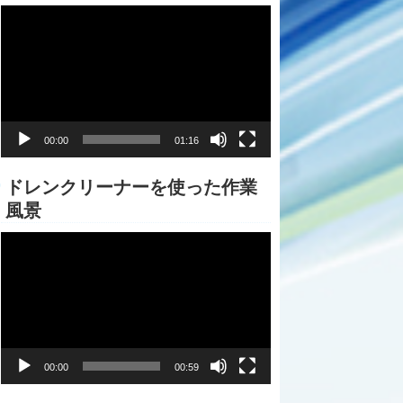
動
画
プ
レ
ー
ヤ
ー
00:00
01:16
ドレンクリーナーを使った作業
風景
動
画
プ
レ
ー
ヤ
ー
00:00
00:59