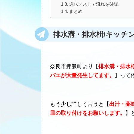
通水テストで流れを確認
まとめ
排水溝・排水枡/キッチ
奈良市押熊町より【
排水溝・排水
バエが大量発生してます。
】って
もう少し詳しく言うと【
出汁・薬
皿の取り付けをお願いします。
】