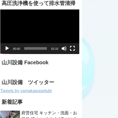
高圧洗浄機を使って排水管清掃
動
画
プ
レ
ー
ヤ
ー
00:00
02:10
山川設備 Facebook
山川設備 ツイッター
Tweets by yamakawasetubi
新着記事
府営住宅 キッチン・洗面・お