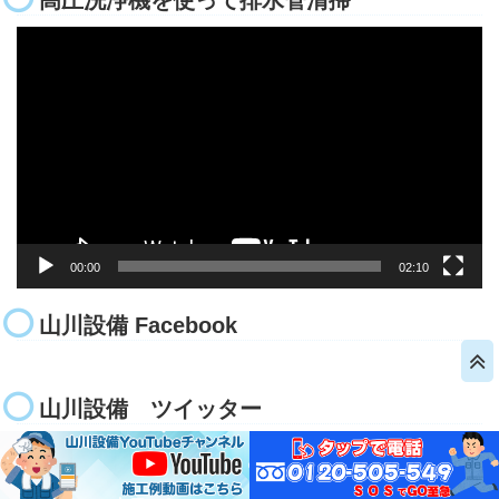
高圧洗浄機を使って排水管清掃
動
画
プ
レ
ー
ヤ
ー
00:00
02:10
山川設備 Facebook
山川設備 ツイッター
Tweets by yamakawasetubi
新着記事