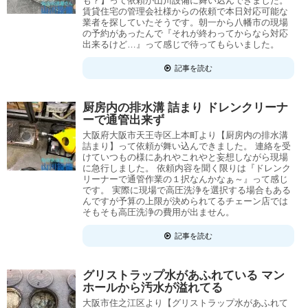
も？】って依頼が山川設備に舞い込んできました。
賃貸住宅の管理会社様からの依頼で本日対応可能な
業者を探していたそうです。朝一から八幡市の現場
の予約があったんで『それが終わってからなら対応
出来るけど…』って感じで待ってもらいました。
記事を読む
厨房内の排水溝 詰まり ドレンクリーナ
ーで通管出来ず
大阪府大阪市天王寺区上本町より【厨房内の排水溝
詰まり】って依頼が舞い込んできました。 連絡を受
けていつもの様にあれやこれやと妄想しながら現場
に急行しました。 依頼内容を聞く限りは『ドレンク
リーナーで通管作業の１択なんかなぁ～』って感じ
です。 実際に現場で高圧洗浄を選択する場合もある
んですが予算の上限が決められてるチェーン店では
そもそも高圧洗浄の費用が出ません。
記事を読む
グリストラップ水があふれている マン
ホールから汚水が溢れてる
大阪市住之江区より【グリストラップ水があふれて