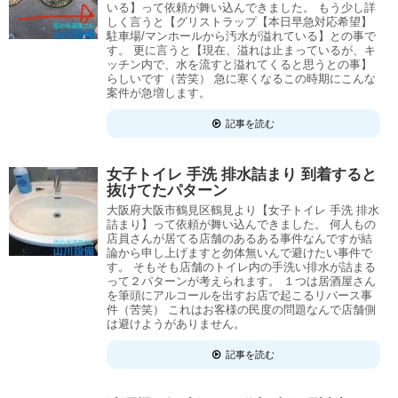
いる】って依頼が舞い込んできました。 もう少し詳
しく言うと【グリストラップ【本日早急対応希望】
駐車場/マンホールから汚水が溢れている】との事で
す。 更に言うと【現在、溢れは止まっているが、キ
ッチン内で、水を流すと溢れてくると思うとの事】
らしいです（苦笑） 急に寒くなるこの時期にこんな
案件が急増します。
記事を読む
女子トイレ 手洗 排水詰まり 到着すると
抜けてたパターン
大阪府大阪市鶴見区鶴見より【女子トイレ 手洗 排水
詰まり】って依頼が舞い込んできました。 何人もの
店員さんが居てる店舗のあるある事件なんですが結
論から申し上げますと勿体無いんで避けたい事件で
す。 そもそも店舗のトイレ内の手洗い排水が詰まる
って２パターンが考えられます。 １つは居酒屋さん
を筆頭にアルコールを出すお店で起こるリバース事
件（苦笑） これはお客様の民度の問題なんで店舗側
は避けようがありません。
記事を読む