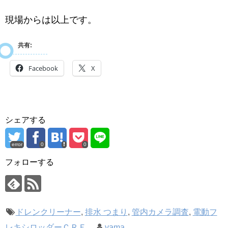
現場からは以上です。
共有:
Facebook
X
シェアする
error
0
0
フォローする
ドレンクリーナー
,
排水 つまり
,
管内カメラ調査
,
電動フ
レキシロッダーＣＲＥ
yama