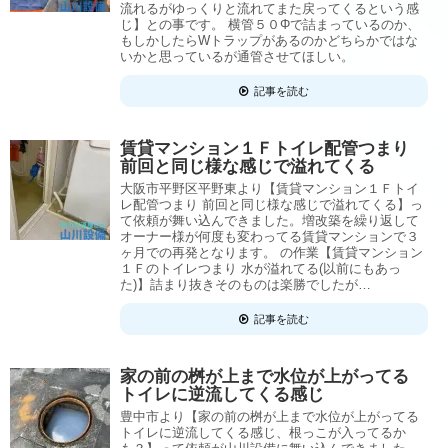
流れるがゆっくりと流れてまた戻ってくるという感
じ】との事です。 横管５０Φで詰まっているのか、
もしかしたらWトラップがあるのかどちらかではな
いかと思っているが通管させてほしい。
記事を読む
賃貸マンション１Ｆトイレ配管つまり
前回と同じ様な感じで溢れてくる
大阪市平野区平野東より【賃貸マンション１Ｆトイ
レ配管つまり 前回と同じ様な感じで溢れてくる】っ
て依頼が舞い込んできました。増改築を繰り返して
オーナー様が何度も変わってる賃貸マンションで３
ヶ月での再発となります。 の作業【賃貸マンション
１Ｆのトイレつまり 水が溢れてる(以前にもあっ
た)】詰まり抜きそのものは楽勝でしたが…
記事を読む
家の前の桝が上まで水位が上がってる
トイレに逆流してくる感じ
豊中市より【家の前の桝が上まで水位が上がってる
トイレに逆流してくる感じ、根っこが入ってるか