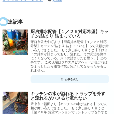
関連記事
厨房排水配管【１／２５対応希望】キッ
チン/詰まり 詰まっている
守口市佐太中町より【厨房排水配管【１／２５対応
希望】キッチン/詰まり 詰まっている】って依頼が舞
い込んできました。 もう少し詳しく言うと【下げ台
下の排水が詰まっており、溢れた。その周辺も流れ
にくくなっている。床下の詰まりだと思う。】との
事です。 この現場はクロススピアヘッドが無ければ
ひょっとしたら通管作業が完了してなかったかもし
れません。
記事を読む
キッチンの水が溢れる トラップを外す
と流れるがハメると流れない
豊中市上新田より【キッチンの水が溢れる】って依
頼が舞い込んできました。 もう少し詳しく言うと
【築２８年 賃貸マンションでワントラップを外すと