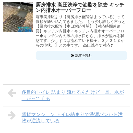
厨房排水 高圧洗浄で油脂を除去 キッチ
ン内排水オーバーフロー
堺市美原区より【厨房排水配管詰まっている】って
依頼が舞い込んできました。 もう少し詳しく言うと
【厨房排水配管【本日対応希望】【対応時間連絡
要】キッチン内排水／キッチン内排水オーバーフロ
ー◆キッチン内の床の排水口から、排水が溢れる状
態です。少しずつは流れている様子。３／２１頃か
らの症状。】との事です。 高圧洗浄で対応❣
記事を読む
多目的トイレ 詰まり 流れるんだけど一旦、水が
上がってくる
賃貸マンション トイレ詰まりで洗濯パンから汚
物が逆流している