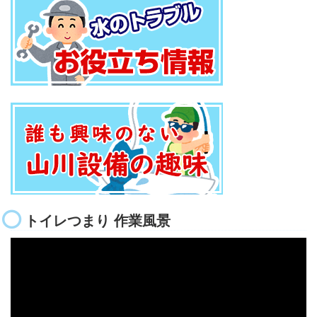
トイレつまり 作業風景
動
画
プ
レ
ー