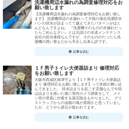
洗濯機周辺水漏れの為調査修理対応をお
願い致します
【洗濯機周辺水漏れの為調査修理対応をお願い致し
ます】 洗濯機周辺の水漏れって大抵の場合洗濯防水
パンの排水が詰まってて越えてきたパターンがほと
んどなんですよね。 『洗濯機そのものの水漏れだっ
たらごめんなさい』とは元請けの水道メンテナンス
会社の担当者様なんですが、そのもののだったら洗
濯機の買い替えだから手出し出来ん訳です。
記事を読む
１Ｆ男子トイレ大便器詰まり 修理対応
をお願い致します
大阪市西成区南津守より【１Ｆ男子トイレ大便器詰
まり 修理対応をお願い致します】って依頼が舞い込
んできました。 排水詰まりを起こす店舗なんで今回
は詰まりを抜いた後に管内カメラ調査をして、メイ
ン管の管底に付着する尿石除去もやりました。 グリ
ストラップからの油脂の塊が原因かと思っていまし
たが、どうやら尿石が疑われてます。
記事を読む