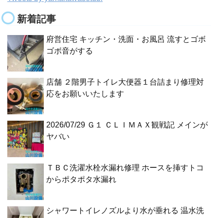
新着記事
府営住宅 キッチン・洗面・お風呂 流すとゴボ
ゴボ音がする
店舗 ２階男子トイレ大便器１台詰まり修理対
応をお願いいたします
2026/07/29 Ｇ１ ＣＬＩＭＡＸ観戦記 メインが
ヤバい
ＴＢＣ洗濯水栓水漏れ修理 ホースを挿すトコ
からポタポタ水漏れ
シャワートイレノズルより水が垂れる 温水洗