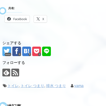
共有:
Facebook
X
シェアする
error
0
0
フォローする
トイレ
,
トイレ つまり
,
排水 つまり
yama