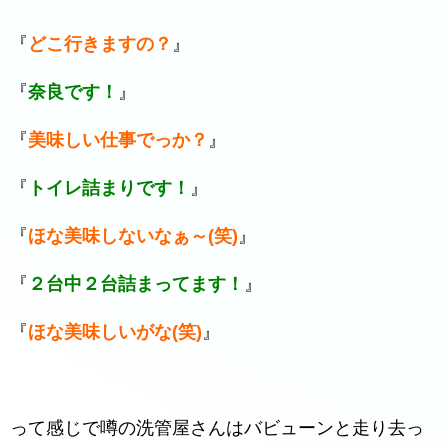
『
どこ行きますの？
』
『
奈良です！
』
『
美味しい仕事でっか？
』
『
トイレ詰まりです！
』
『
ほな美味しないなぁ～(笑)
』
『
２台中２台詰まってます！
』
『
ほな美味しいがな(笑)
』
って感じで噂の洗管屋さんはバビューンと走り去っ