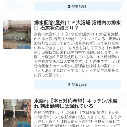
記事を読む
排水配管(屋外)１Ｆ大浴場 浴槽内の排水
口 石灰状の詰まり？
奈良市大宮町より【排水配管(屋外)１Ｆ大浴場 浴槽
内の排水口 石灰状の物がこびりついている。市販の
溶解剤など試してみたが改善されず】って依頼が舞
い込んできました。 もう少し詳しく言うと【作業希
望：日曜日の出来れば午前中でお願い致します。月
曜～土曜は終日浴室使用している為、１７時以降の
下見程度であれば大丈夫です。】との事です。 介護
付有料老人ホーム様から管理会社様経由の案件で
『とりあえず見に行ってほしい』って話で現場を見
に行った話です。
記事を読む
水漏れ【本日対応希望】キッチン/水漏
れ 朝出勤時には漏れている
奈良市柏木町より【水漏れ【本日対応希望】キッチ
ン/水漏れ】って依頼が舞い込んできました。 もう少
し詳しく言うと【数日前からの症状 何処から漏れて
るか不明 朝出勤時には漏れている ２つのシンク下