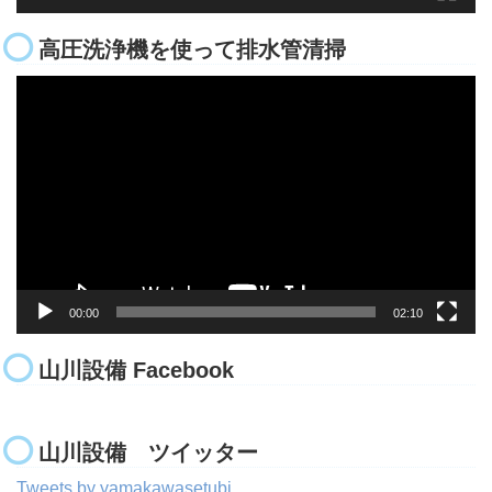
高圧洗浄機を使って排水管清掃
動
画
プ
レ
ー
ヤ
ー
00:00
02:10
山川設備 Facebook
山川設備 ツイッター
Tweets by yamakawasetubi