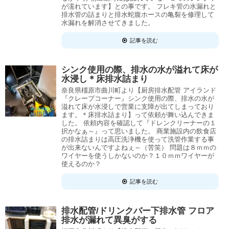
が濡れています】との事です。 フレキ管の水漏れと
排水管の詰まりと排水蛇腹ホースの亀裂を修理して
水漏れを解消させてきました。
記事を読む
シンク使用の際、排水の水が溢れて床が
水浸し＊床排水詰まり
奈良県橿原市曲川町より【厨房排水配管 アイランド
『クレープコーナー』シンク使用の際、排水の水が
溢れて床が水浸しで営業に支障が出てしまっており
ます。＊床排水詰まり】って依頼が舞い込んできま
した。 依頼内容を確認して『ドレンクリーナーの１
択かなぁ～』って思いました。 商業施設内の飲食店
の排水詰まりは高圧洗浄機を使って洗管作業する事
が出来ないんですよねぇ～（苦笑） 問題は８ｍｍの
ワイヤーを使うしかないのか？１０ｍｍワイヤーが
使えるのか？
記事を読む
排水配管/ドリンクバー下排水管 フロア
排水が漏れて異臭がする