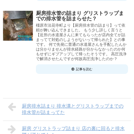
厨房排水管の詰まり グリストラップま
での排水管を詰まらせた？
橿原市法花寺町より【厨房排水管の詰まり】って依
頼が舞い込んできました。 もう少し詳しく言うと
【近所の水道屋さんに来てもらったが店内全てが詰
まってて対処のしようがないって帰られた】との事
です。 何で先発に普通の水道屋さんを手配したんか
は分かりませんが排水経路が分からなかったのか何
もせずにギブアップして帰ったそうです。 高圧洗浄
で解消させたんですが何故高圧洗浄したのか？
記事を読む
厨房排水詰まり 排水溝とグリストラップまでの
排水管が詰まってた
厨房 グリストラップ詰まり 店の裏に回ると排水