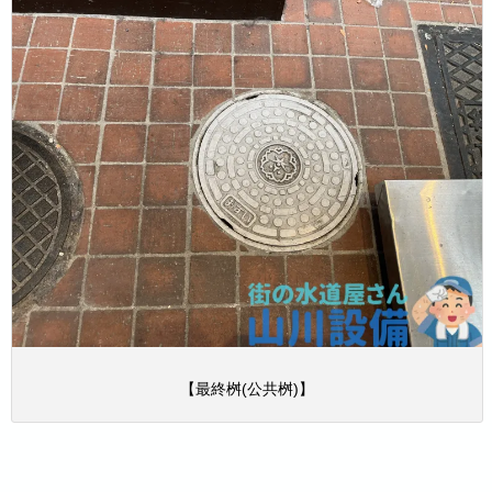
【最終桝(公共桝)】