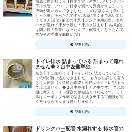
橿原市曲川町より【排水配管（屋内）/ドリンクバー
下排水管。フロア。排水が漏れて異臭がする】って
依頼が舞い込んできました。 この店舗さんは前にも
行った事があったんですが現場に着くまで思い出し
てません(苦笑) 前回の作業【シンク使用の際、排水
の水が溢れて床が水浸し＊床排水詰まり】 結果的に
は閉店後の作業になったんで手配替えになったんで
すがその理由が面白い(笑)
記事を読む
トイレ排水 詰まっている 詰まって流れ
ません◆２台中左側単独
奈良市下三条町より【トイレ排水 詰まっている】っ
て依頼が舞い込んできました。 もう少し詳しく言う
と【大便器【8/31対応希望】客席女子トイレ/詰まっ
て流れません。◆２台中左側】との事です。 これ普
通に考えてトイレ便器の単独詰まりなんです。って
事はローポンプ作業で詰まり抜き出来る可能性が高
くそうならあんまり儲かりません。
記事を読む
ドリンクバー配管 水漏れする 排水管の