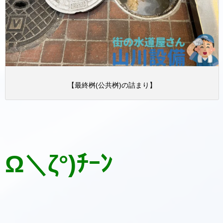
【最終桝(公共桝)の詰まり】
Ω＼ζ°)ﾁｰﾝ