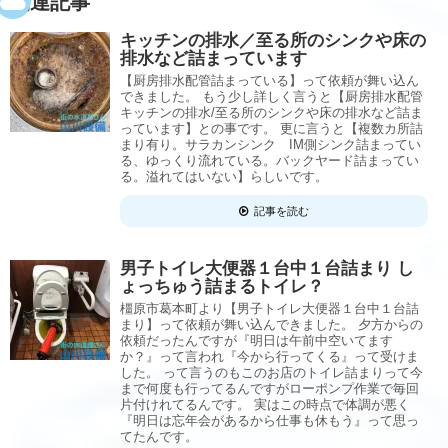
関連記事
キッチンの排水／至る所のシンクや床の
排水など詰まっています
【厨房排水配管詰まっている】って依頼が舞い込ん
できました。 もう少し詳しく言うと【厨房排水配管
キッチンの排水/至る所のシンクや床の排水など詰ま
っています】との事です。 更に言うと【複数カ所詰
まり有り。サラカンシンク IM側シンク詰まってい
る、ゆっくり流れている。バックヤード詰まってい
る。溢れてはいない】らしいです。
記事を読む
男子トイレ大便器１台中１台詰まり し
ょっちゅう詰まるトイレ？
橿原市葛本町より【男子トイレ大便器１台中１台詰
まり】って依頼が舞い込んできました。 夕方からの
依頼だったんですが『明日は午前中空いてます
か？』って言われ『今から行ってくる』って受けま
した。 って言うのもこのお店のトイレ詰まりって今
まで何度も行ってるんですがローポンプ作業で毎回
片付けれてるんです。 実はこの時点で体調が悪く
『明日は忘年会があるから仕事も休もう』って思っ
てたんです。