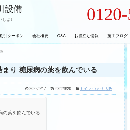
川設備
0120-
しよ!
割引クーポン
会社概要
Q&A
お役立ち情報
施工ブログ
大阪
詰まり 糖尿病の薬を飲んでいる
2022/9/17
2022/9/20
トイレ つまり 大阪
尿病の薬を飲んでいる