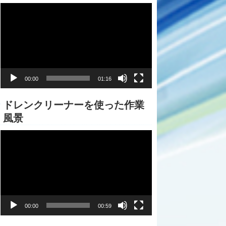
動
画
プ
レ
ー
ヤ
ー
00:00
01:16
ドレンクリーナーを使った作業
風景
動
画
プ
レ
ー
ヤ
ー
00:00
00:59