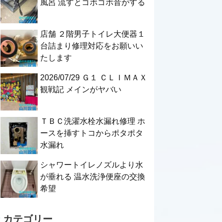
風呂 流すとゴボゴボ音がする
店舗 ２階男子トイレ大便器１
台詰まり修理対応をお願いい
たします
2026/07/29 Ｇ１ ＣＬＩＭＡＸ
観戦記 メインがヤバい
ＴＢＣ洗濯水栓水漏れ修理 ホ
ースを挿すトコからポタポタ
水漏れ
シャワートイレノズルより水
が垂れる 温水洗浄便座の交換
希望
カテゴリー