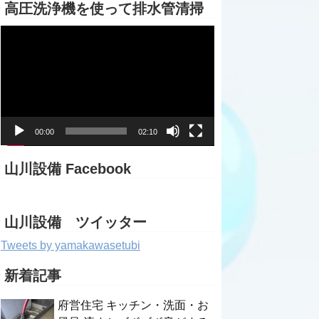
高圧洗浄機を使って排水管清掃
動
画
プ
レ
ー
ヤ
ー
00:00
02:10
山川設備 Facebook
山川設備 ツイッター
Tweets by yamakawasetubi
新着記事
府営住宅 キッチン・洗面・お