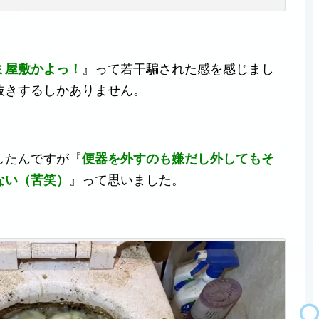
ミ屋敷かよっ！
』って若干騙された感を感じまし
抜きするしかありません。
したんですが『
便器を外すのも嫌だし外してもそ
ない（苦笑）
』って思いました。