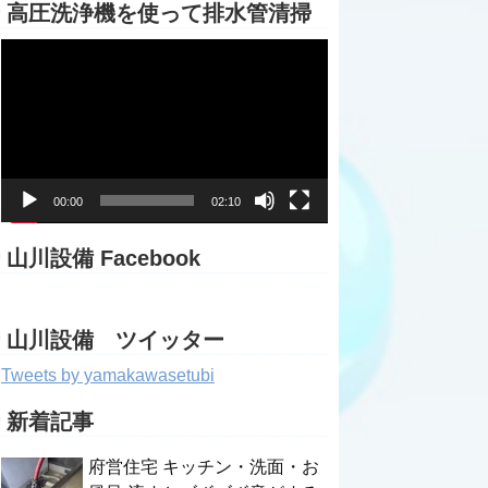
高圧洗浄機を使って排水管清掃
動
画
プ
レ
ー
ヤ
ー
00:00
02:10
山川設備 Facebook
山川設備 ツイッター
Tweets by yamakawasetubi
新着記事
府営住宅 キッチン・洗面・お