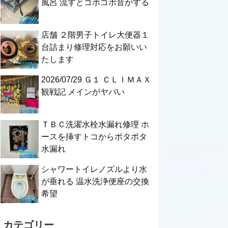
風呂 流すとゴボゴボ音がする
店舗 ２階男子トイレ大便器１
台詰まり修理対応をお願いい
たします
2026/07/29 Ｇ１ ＣＬＩＭＡＸ
観戦記 メインがヤバい
ＴＢＣ洗濯水栓水漏れ修理 ホ
ースを挿すトコからポタポタ
水漏れ
シャワートイレノズルより水
が垂れる 温水洗浄便座の交換
希望
カテゴリー