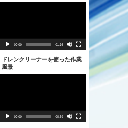
動
画
プ
レ
ー
ヤ
ー
00:00
01:16
ドレンクリーナーを使った作業
風景
動
画
プ
レ
ー
ヤ
ー
00:00
00:59