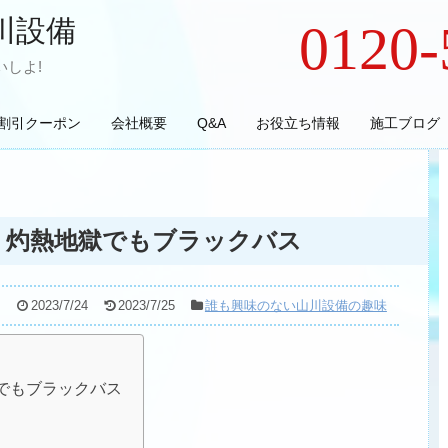
川設備
0120-
しよ!
割引クーポン
会社概要
Q&A
お役立ち情報
施工ブログ
釣行記 灼熱地獄でもブラックバス
2023/7/24
2023/7/25
誰も興味のない山川設備の趣味
地獄でもブラックバス