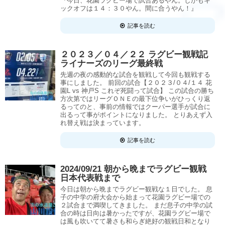
『今日、花園ラグビー場で試合あるやん。しかもキ
ックオフは１４：３０やん。間に合うやん！』
記事を読む
２０２３／０４／２２ ラグビー観戦記
ライナーズのリーグ最終戦
先週の夜の感動的な試合を観戦して今回も観戦する
事にしました。 前回の試合【２０２３/０４/１４ 花
園L vs 神戸S これぞ死闘って試合】 この試合の勝ち
方次第ではリーグＯＮＥの最下位争いがひっくり返
るってのと、事前の情報ではクーパー選手が試合に
出るって事がポイントになりました。 とりあえず入
れ替え戦は決まっています。
記事を読む
2024/09/21 朝から晩までラグビー観戦
日本代表戦まで
今日は朝から晩までラグビー観戦な１日でした。 息
子の中学の府大会から始まって花園ラグビー場での
２試合まで満喫してきました。 まだ息子の中学の試
合の時は日向は暑かったですが、花園ラグビー場で
は風も吹いてて暑さも和らぎ絶好の観戦日和となり