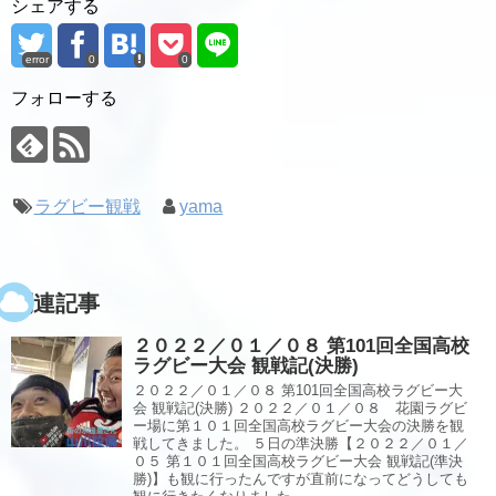
シェアする
error
0
0
フォローする
ラグビー観戦
yama
関連記事
２０２２／０１／０８ 第101回全国高校
ラグビー大会 観戦記(決勝)
２０２２／０１／０８ 第101回全国高校ラグビー大
会 観戦記(決勝) ２０２２／０１／０８ 花園ラグビ
ー場に第１０１回全国高校ラグビー大会の決勝を観
戦してきました。 ５日の準決勝【２０２２／０１／
０５ 第１０１回全国高校ラグビー大会 観戦記(準決
勝)】も観に行ったんですが直前になってどうしても