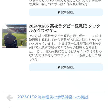
っちゃでも良いって考えも無くはないんですが観客
動員数に響くのでやっぱ１部が良い訳です。
記事を読む
2024/01/05 高校ラグビー観戦記 タック
ルが全てやで…
そんな訳で高校ラグビー観戦も残り僅か。 このまま
決勝戦も観戦してから需要があれば北陸に向かいた
いと思っています。 本日は朝一に生駒市の依頼を片
付けて大急ぎで戻ってきてからの観戦となりまし
た。 まっ、北陸も気になるけどタイミングは今じゃ
ないんで仕事もしつつプライベートも楽しむって感
じです。
記事を読む
2023/01/02 毎年恒例の伊勢神宮への初詣