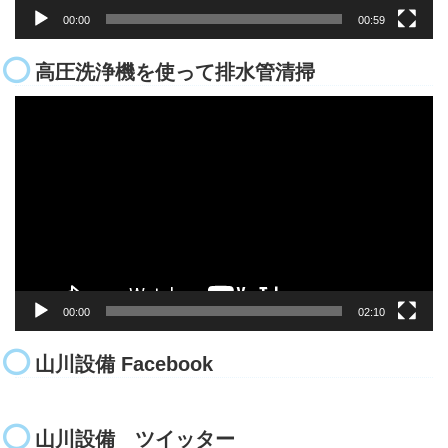
00:00
00:59
高圧洗浄機を使って排水管清掃
動
画
プ
レ
ー
ヤ
ー
00:00
02:10
山川設備 Facebook
山川設備 ツイッター