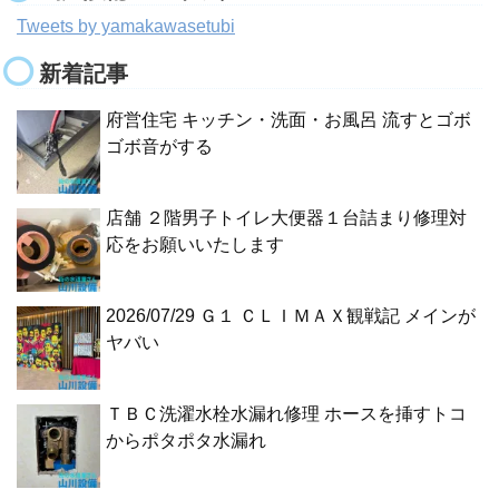
Tweets by yamakawasetubi
新着記事
府営住宅 キッチン・洗面・お風呂 流すとゴボ
ゴボ音がする
店舗 ２階男子トイレ大便器１台詰まり修理対
応をお願いいたします
2026/07/29 Ｇ１ ＣＬＩＭＡＸ観戦記 メインが
ヤバい
ＴＢＣ洗濯水栓水漏れ修理 ホースを挿すトコ
からポタポタ水漏れ