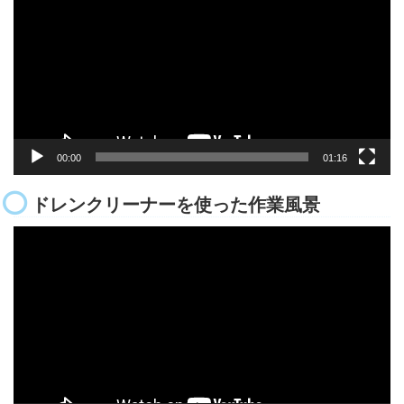
プ
レ
ー
ヤ
ー
00:00
01:16
ドレンクリーナーを使った作業風景
動
画
プ
レ
ー
ヤ
ー