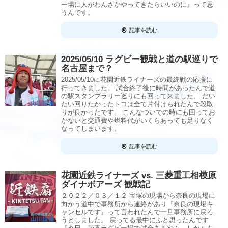
ー場に人がわんさかやってきたらいいのに』って思
うんです。
記事を読む
2025/05/10 ラグビー観戦と道の駅巡りで
名古屋まで？
2025/05/10に花園近鉄ライナーズの最終戦の応援に
行ってきました。 試合終了後に時間があったんで道
の駅スタンプラリー巡りにも回って来ました。 だい
たい回りたかったトコは全て片付けられたんで段取
りが良かったです。 こんなついでの時にも回ってお
かないと交通費や燃料代がいくらあっても足りなく
なってしまいます。
記事を読む
花園近鉄ライナーズ vs. 三菱重工相模原
ダイナボアーズ 観戦記
２０２２／０３／１２ 宝塚の現場から奈良の現場に
向かう道中で事務所から連絡があり『奈良の現場キ
ャンセルです』って言われたんで一旦事務所に戻ろ
うとしました。 戻ってる最中にふと思ったんです