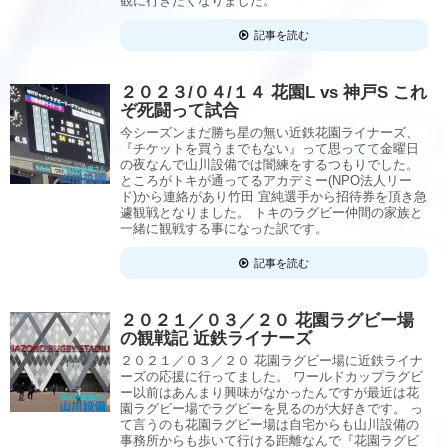
観に行きたくなりました。
記事を読む
２０２３/０４/１４ 花園L vs 神戸S これ
ぞ死闘って試合
今シーズンまだ勝ち星の無い近鉄花園ライナーズ、
『チケットを買うまでもない』って思ってて金曜日
の夜なんで山川設備では闇練をするつもりでした。
ところがトキが通ってるアカデミー(NPO法人​リー
ド)から連絡があり竹田 宜純選手から招待券を頂き急
遽観戦となりました。 トキのラグビー仲間の家族と
一緒に観戦する事になった訳です。
記事を読む
２０２１／０３／２０ 花園ラグビー場
の観戦記 近鉄ライナーズ
２０２１／０３／２０ 花園ラグビー場に近鉄ライナ
ーズの応援に行ってました。 ワールドカップラグビ
ー以前はあんまり興味がなかったんですが最近は花
園ラグビー場でラグビーを見るのが大好きです。 っ
て言うのも花園ラグビー場は自宅からも山川設備の
事務所からも歩いて行ける距離なんで『花園ラグビ