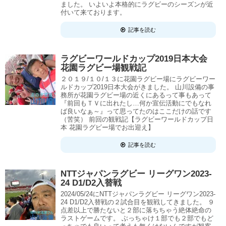
ました。 いよいよ本格的にラグビーのシーズンが近
付いて来ております。
記事を読む
ラグビーワールドカップ2019日本大会
花園ラグビー場観戦記
２０１９/１０/１３に花園ラグビー場にラグビーワー
ルドカップ2019日本大会がきました。 山川設備の事
務所が花園ラグビー場の近くにあるって事もあって
『前回もＴＶに出れたし…何か宣伝活動にでもなれ
ば良いなぁ～』って思ってたのはここだけの話です
（苦笑） 前回の観戦記【ラグビーワールドカップ日
本 花園ラグビー場でお出迎え】
記事を読む
NTTジャパンラグビー リーグワン2023-
24 D1/D2入替戦
2024/05/24にNTTジャパンラグビー リーグワン2023-
24 D1/D2入替戦の２試合目を観戦してきました。 ９
点差以上で勝たないと２部に落ちちゃう絶体絶命の
ラストゲームです。 ぶっちゃけ１部でも２部でもど