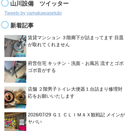
山川設備 ツイッター
Tweets by yamakawasetubi
新着記事
賃貸マンション ３階廊下が詰まってます 目皿
が取れてくれません
府営住宅 キッチン・洗面・お風呂 流すとゴボ
ゴボ音がする
店舗 ２階男子トイレ大便器１台詰まり修理対
応をお願いいたします
2026/07/29 Ｇ１ ＣＬＩＭＡＸ観戦記 メインが
ヤバい