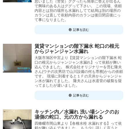
思いました（苦笑）ググったら簡単に答えが出るん
で興味のある人はググって下さい。 この現場、依頼
内容とは別の場所も水漏れしてて結局は別の場所の
カランは直して依頼内容のカランは後日閉店後にっ
て事になりました。
記事を読む
賃貸マンションの階下漏水 蛇口の根元
からジャンジャン水漏れ
大阪市旭区中宮より【賃貸マンションの階下漏水 蛇
口の根元からジャンジャン水漏れ】って依頼が舞い
込んできました。 株式会社オリジナリーを営む隆夫
さん(ウチの次男坊で山川設備の何も専務)からの依頼
です。 現場に到着すると１Ｆの天井からジャンジャ
ン水が漏れてました。 隆夫さんは水道管の破裂を疑
ってましたが違いました。
記事を読む
キッチン内／水漏れ 洗い場シンクのお
湯側の蛇口、元の方から漏れる
四條畷市岡山東より【各種水栓 水漏れする】って依
頼が舞い込んできました。 もう少し詳しく言うと