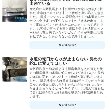
出来ている
大阪府住吉区長居より【台所の給水蛇口が錆びて折
れた 止水は出来ている】って依頼が舞い込んできま
した。 賃貸マンションの管理会社からの水道メンテ
ナンス会社経由の案件なんですが『止水が出来てる
って事はスパウトが折れたんかなぁ～』って感じで
す。 お客様の言ってる事と連絡を受けた人間のイメ
ージが共有出来てたらビンゴなんですが実際に現場
を見てみないと分からないんで急行しました。
記事を読む
水道の蛇口から水が止まらない 長めの
蛇口に変えてほしい
大阪府和泉市納花町より【厨房機器を入れ替えた後
方の厨房機器の水道の蛇口から水が止まらない 長め
の蛇口に変えてほしい】って依頼が舞い込んできま
した。 厨房機器を入れ替える前は使ってなかった蛇
口をこの機会に使おうとしたら水が出っ放しになっ
たまま止まらなくなったそうです。 現場の写真を見
てみれば熱がどれだけ過酷な現場か理解出来ると思
います。
記事を読む