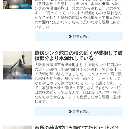
【各種水栓【至急】キッチン内／水漏れ◆洗い場シ
ンクのお湯側の蛇口、元の方から漏れる】との事で
す。 『元の方ってスパウトの根元からの水漏れなん
かな？それとも壁付の蛇口が外れ掛かって根元から
の水漏れなんかな？』なんて思いながら現場に向か
いました
記事を読む
厨房シンク蛇口の根の近くが破損して破
損部分より水漏れしている
大阪府寝屋川市香里新町より【 厨房シンク蛇口の根
の近くが破損して破損部分より水漏れしている 】っ
て依頼が舞い込んできました。 このチェーン店で混
合水栓を見た事が無いから、恐らく『カートリッジ
がどやこやって線はないなぁ～』って感じです。 っ
て、事は単水栓の修理って感じなんですがシンク蛇
口の根の近くって話なんで『ほぼほぼスパウト根元
なんちゃうかなぁ～』って妄想しながら現場に急行
します。
記事を読む
台所の給水蛇口が錆びて折れた 止水は