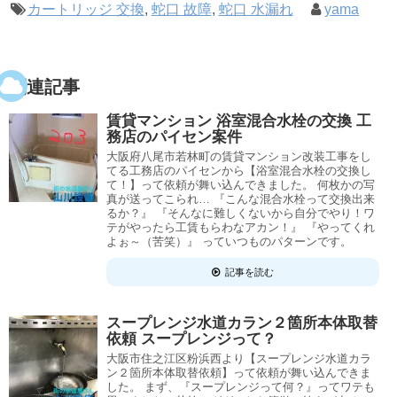
カートリッジ 交換
,
蛇口 故障
,
蛇口 水漏れ
yama
関連記事
賃貸マンション 浴室混合水栓の交換 工
務店のパイセン案件
大阪府八尾市若林町の賃貸マンション改装工事をし
てる工務店のパイセンから【浴室混合水栓の交換し
て！】って依頼が舞い込んできました。 何枚かの写
真が送ってこられ… 『こんな混合水栓って交換出来
るか？』 『そんなに難しくないから自分でやり！ワ
テがやったら工賃もらわなアカン！』 『やってくれ
よぉ～（苦笑）』 っていつものパターンです。
記事を読む
スープレンジ水道カラン２箇所本体取替
依頼 スープレンジって？
大阪市住之江区粉浜西より【スープレンジ水道カラ
ン２箇所本体取替依頼】って依頼が舞い込んできま
した。 まず、『スープレンジって何？』ってワテも