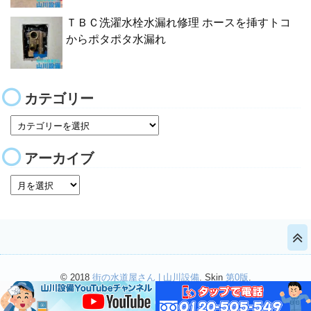
ＴＢＣ洗濯水栓水漏れ修理 ホースを挿すトコ
からポタポタ水漏れ
カテゴリー
アーカイブ
© 2018
街の水道屋さん | 山川設備
. Skin
第0版
.