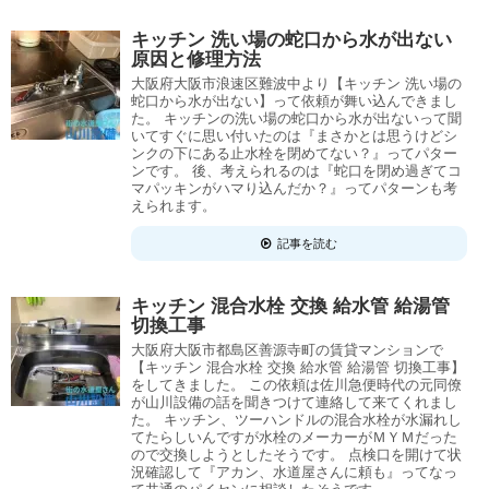
キッチン 洗い場の蛇口から水が出ない
原因と修理方法
大阪府大阪市浪速区難波中より【キッチン 洗い場の
蛇口から水が出ない】って依頼が舞い込んできまし
た。 キッチンの洗い場の蛇口から水が出ないって聞
いてすぐに思い付いたのは『まさかとは思うけどシ
ンクの下にある止水栓を閉めてない？』ってパター
ンです。 後、考えられるのは『蛇口を閉め過ぎてコ
マパッキンがハマり込んだか？』ってパターンも考
えられます。
記事を読む
キッチン 混合水栓 交換 給水管 給湯管
切換工事
大阪府大阪市都島区善源寺町の賃貸マンションで
【キッチン 混合水栓 交換 給水管 給湯管 切換工事】
をしてきました。 この依頼は佐川急便時代の元同僚
が山川設備の話を聞きつけて連絡して来てくれまし
た。 キッチン、ツーハンドルの混合水栓が水漏れし
てたらしいんですが水栓のメーカーがＭＹＭだった
ので交換しようとしたそうです。 点検口を開けて状
況確認して『アカン、水道屋さんに頼も』ってなっ