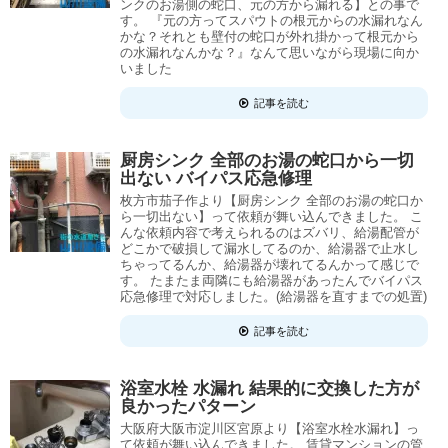
ンクのお湯側の蛇口、元の方から漏れる】との事で
す。 『元の方ってスパウトの根元からの水漏れなん
かな？それとも壁付の蛇口が外れ掛かって根元から
の水漏れなんかな？』なんて思いながら現場に向か
いました
記事を読む
厨房シンク 全部のお湯の蛇口から一切
出ない バイパス応急修理
枚方市茄子作より【厨房シンク 全部のお湯の蛇口か
ら一切出ない】って依頼が舞い込んできました。 こ
んな依頼内容で考えられるのはズバリ、給湯配管が
どこかで破損して漏水してるのか、給湯器で止水し
ちゃってるんか、給湯器が壊れてるんかって感じで
す。 たまたま両隣にも給湯器があったんでバイパス
応急修理で対応しました。(給湯器を直すまでの処置)
記事を読む
浴室水栓 水漏れ 結果的に交換した方が
良かったパターン
大阪府大阪市淀川区宮原より【浴室水栓水漏れ】っ
て依頼が舞い込んできました。 賃貸マンションの管