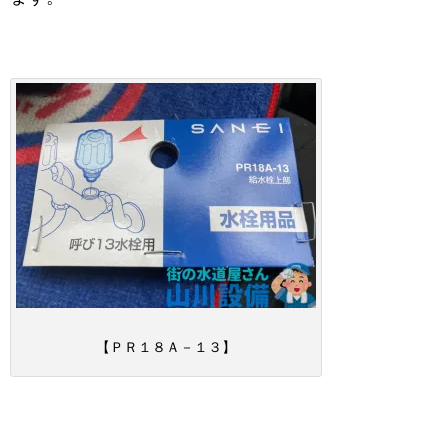
【ＰＲ１８Ａ－１３】