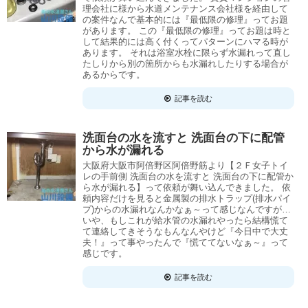
理会社に様から水道メンテナンス会社様を経由して
の案件なんで基本的には『最低限の修理』ってお題
があります。 この『最低限の修理』ってお題は時と
して結果的には高く付くってパターンにハマる時が
あります。 それは浴室水栓に限らず水漏れって直し
たしりから別の箇所からも水漏れしたりする場合が
あるからです。
記事を読む
洗面台の水を流すと 洗面台の下に配管
から水が漏れる
大阪府大阪市阿倍野区阿倍野筋より【２Ｆ女子トイ
レの手前側 洗面台の水を流すと 洗面台の下に配管か
ら水が漏れる】って依頼が舞い込んできました。 依
頼内容だけを見ると金属製の排水トラップ(排水パイ
プ)からの水漏れなんかなぁ～って感じなんですが…
いや、もしこれが給水管の水漏れやったら結構慌て
て連絡してきそうなもんなんやけど『今日中で大丈
夫！』って事やったんで『慌ててないなぁ～』って
感じです。
記事を読む