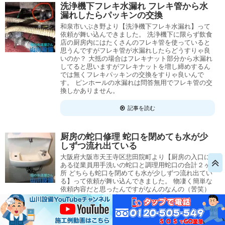
洗浄機下フレキ水漏れ フレキ管から水
漏れしたらパッキンの交換
和泉市いぶき野より【洗浄機下フレキ水漏れ】って
依頼が舞い込んできました。 洗浄機下に限らず飲食
店の厨房内にはたくさんのフレキ管を使っていると
思うんですがフレキ管が水漏れしたらどうすりゃ良
いのか？ 大抵の場合はフレキナット部分から水漏れ
してると思いますがフレキナットを増し締めするん
では無くフレキパッキンの交換をすりゃ良いんで
す。 ピンホールの水漏れは問答無用でフレキ管の交
換しかありません。
記事を読む
厨房の蛇口修理 蛇口を閉めても水が少
しずつ流れ出ている
大阪府大阪市天王寺区悲田院町より【厨房の入口に
ある従業員用手洗いの蛇口と調理用蛇口の合計２ヶ
所 どちらも蛇口を閉めても水が少しずつ流れ出てい
る】って依頼が舞い込んできました。 物凄く簡単な
依頼内容だと思ったんですがなんのなんの（苦笑）
どちらの蛇口も特殊ですんなりと直せませんでした
（大泣） このパターンは初めてで山川設備も太刀打
ち出来なかった現場ですが『あっ！このパターンは
山川設備を呼んでもアカンわ！』って参考になるん