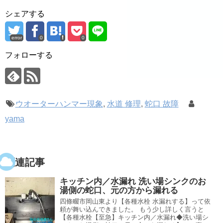
シェアする
error
0
0
フォローする
ウオーターハンマー現象
,
水道 修理
,
蛇口 故障
yama
関連記事
キッチン内／水漏れ 洗い場シンクのお
湯側の蛇口、元の方から漏れる
四條畷市岡山東より【各種水栓 水漏れする】って依
頼が舞い込んできました。 もう少し詳しく言うと
【各種水栓【至急】キッチン内／水漏れ◆洗い場シ