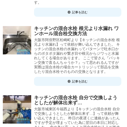
す。
記事を読む
キッチンの混合水栓 根元より水漏れ ワ
ンホール混合栓交換方法
大阪市阿倍野区松崎町より【キッチンの混合水栓 根
元より水漏れ】って依頼が舞い込んできました。 キ
ッチンの混合水栓の水漏れってパターンで吐水口か
らのポタポタ漏れや繋ぎ目や根元からジワっと水漏
れしてくる場合があります。 ここで皆さん『パッキ
ン交換で直るんちゃうか？』って思われるんですが
実際は混合水栓の場合カートリッジって部品を交換
したり混合水栓そのものの交換となります。
記事を読む
キッチンの混合水栓 自分で交換しよう
としたが解体出来ず…
大阪市城東区今福西より【キッチンの混合水栓 自分
で交換しようとしたが解体出来ず…】って依頼が舞
い込んできました。 昨日の夜遅くに連絡があったん
ですが予定が埋まっていた為に翌日の本日に対応し