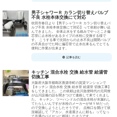
男子シャワーＲ カラン切り替えバルブ
不良 水栓本体交換にて対応
吹田市春日より【男子シャワーＲ カラン切り替えバ
ルブ不良 水栓本体交換にて対応】って依頼が舞い込
んできました。 全体止水をする絡みでやっとこさ偏
芯管に止水栓があるタイプの水栓に交換する様で
す。 こうする事で次回からの止水不良は開閉バルブ
の不具合がでた時に偏芯管で止水出来るんでとても
便利に作業が出来ます。
記事を読む
キッチン 混合水栓 交換 給水管 給湯管
切換工事
大阪府大阪市都島区善源寺町の賃貸マンションで
【キッチン 混合水栓 交換 給水管 給湯管 切換工事】
をしてきました。 この依頼は佐川急便時代の元同僚
が山川設備の話を聞きつけて連絡して来てくれまし
た。 キッチン、ツーハンドルの混合水栓が水漏れし
てたらしいんですが水栓のメーカーがＭＹＭだった
ので交換しようとしたそうです。 点検口を開けて状
況確認して『アカン、水道屋さんに頼も』ってなっ
て共通のパイセンに相談したそうです。