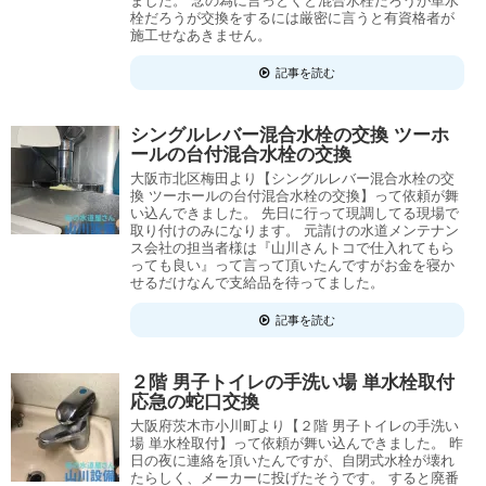
ました。 念の為に言っとくと混合水栓だろうが単水
栓だろうが交換をするには厳密に言うと有資格者が
施工せなあきません。
記事を読む
シングルレバー混合水栓の交換 ツーホ
ールの台付混合水栓の交換
大阪市北区梅田より【シングルレバー混合水栓の交
換 ツーホールの台付混合水栓の交換】って依頼が舞
い込んできました。 先日に行って現調してる現場で
取り付けのみになります。 元請けの水道メンテナン
ス会社の担当者様は『山川さんトコで仕入れてもら
っても良い』って言って頂いたんですがお金を寝か
せるだけなんで支給品を待ってました。
記事を読む
２階 男子トイレの手洗い場 単水栓取付
応急の蛇口交換
大阪府茨木市小川町より【２階 男子トイレの手洗い
場 単水栓取付】って依頼が舞い込んできました。 昨
日の夜に連絡を頂いたんですが、自閉式水栓が壊れ
たらしく、メーカーに投げたそうです。 すると廃番