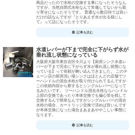
商品だったので水栓の交換する事になったそうなん
ですが、当然自閉式水栓なんて常備してないから取
り寄せになったそうです。 普通なら数日待てば良い
だけの話なんですが『とりあえず水が出る様にし
て』って話になったそうです。
記事を読む
水道レバーが下まで完全に下がらず水が
垂れ流し状態になっている
大阪府大阪市東住吉区今川より【厨房シンク水道レ
バーが下まで完全に下がらず水が垂れ流し状態にな
っている】って依頼が舞い込んできました。 このチ
ェーン店の厨房洗い場シンクはほとんどの店舗でツ
ーハンドルの混合水栓が取り付けられてるんですが
この依頼内容から察するとシングルレバーになって
るみたいです。 ツーハンドル混合水栓ならハンドル
上部の交換であったり本体交換でも偏心管を残して
交換するんで簡単なんですがシングルレバーの混合
水栓の場合、カートリッジ交換で済めば良いんです
が本体交換になった場合まあまあややこしい事態に
なります。
記事を読む