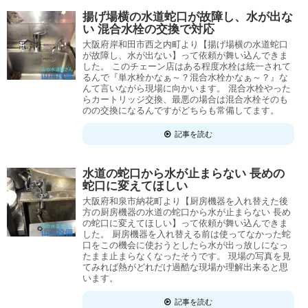
揚げ場横の水道蛇口が故障し、水が出な
い 混合水栓の交換で対応
大阪府岸和田市西之内町より【揚げ場横の水道蛇口
が故障し、水が出ない】って依頼が舞い込んできま
した。 このチェーン店はある程度水栓は統一されて
るんで『単水栓かなぁ～？混合水栓かなぁ～？』な
んて言いながら現場に向かいます。 混合水栓やった
らカートリッジ交換、最悪の場合は混合水栓そのも
のの交換になるんですがどちらも常備してます。
記事を読む
水道の蛇口から水が止まらない 長めの
蛇口に変えてほしい
大阪府和泉市納花町より【厨房機器を入れ替えた後
方の厨房機器の水道の蛇口から水が止まらない 長め
の蛇口に変えてほしい】って依頼が舞い込んできま
した。 厨房機器を入れ替える前は使ってなかった蛇
口をこの機会に使おうとしたら水が出っ放しになっ
たまま止まらなくなったそうです。 現場の写真を見
てみれば熱がどれだけ過酷な現場か理解出来ると思
います。
記事を読む