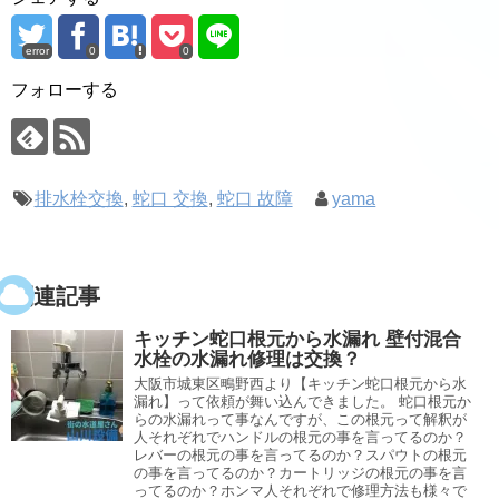
error
0
0
フォローする
排水栓交換
,
蛇口 交換
,
蛇口 故障
yama
関連記事
キッチン蛇口根元から水漏れ 壁付混合
水栓の水漏れ修理は交換？
大阪市城東区鴫野西より【キッチン蛇口根元から水
漏れ】って依頼が舞い込んできました。 蛇口根元か
らの水漏れって事なんですが、この根元って解釈が
人それぞれでハンドルの根元の事を言ってるのか？
レバーの根元の事を言ってるのか？スパウトの根元
の事を言ってるのか？カートリッジの根元の事を言
ってるのか？ホンマ人それぞれで修理方法も様々で