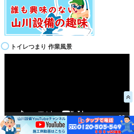
トイレつまり 作業風景
動
画
プ
レ
ー
ヤ
ー
00:00
01:16
ドレンクリーナーを使った作業風景