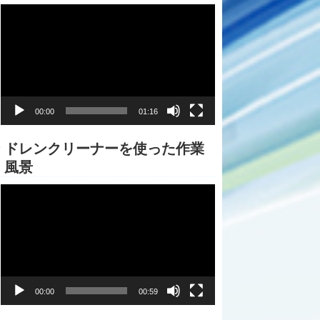
動
画
プ
レ
ー
ヤ
ー
00:00
01:16
ドレンクリーナーを使った作業
風景
動
画
プ
レ
ー
ヤ
ー
00:00
00:59