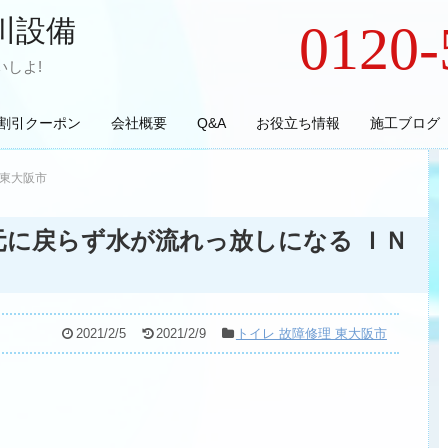
川設備
0120-
しよ!
割引クーポン
会社概要
Q&A
お役立ち情報
施工ブログ
 東大阪市
元に戻らず水が流れっ放しになる ＩＮ
2021/2/5
2021/2/9
トイレ 故障修理 東大阪市