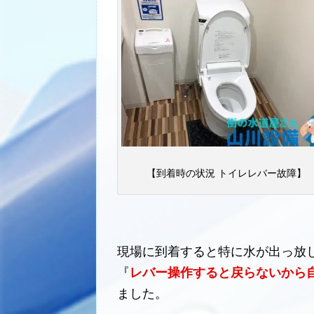
【到着時の状況 トイレレバー故障】
現場に到着すると特に水が出っ放
『
レバー操作すると戻らないから
ました。