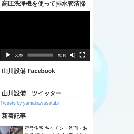
高圧洗浄機を使って排水管清掃
動
画
プ
レ
ー
ヤ
ー
00:00
02:10
山川設備 Facebook
山川設備 ツイッター
Tweets by yamakawasetubi
新着記事
府営住宅 キッチン・洗面・お