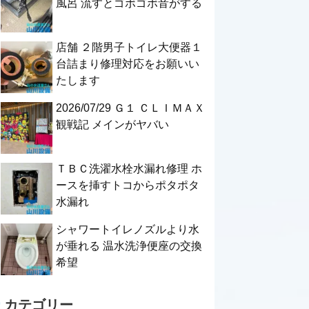
風呂 流すとゴボゴボ音がする
店舗 ２階男子トイレ大便器１
台詰まり修理対応をお願いい
たします
2026/07/29 Ｇ１ ＣＬＩＭＡＸ
観戦記 メインがヤバい
ＴＢＣ洗濯水栓水漏れ修理 ホ
ースを挿すトコからポタポタ
水漏れ
シャワートイレノズルより水
が垂れる 温水洗浄便座の交換
希望
カテゴリー