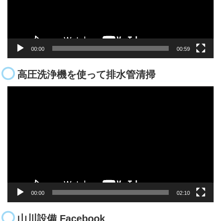
ー
00:00
00:59
高圧洗浄機を使って排水管清掃
動
画
プ
レ
ー
ヤ
ー
00:00
02:10
山川設備 Facebook