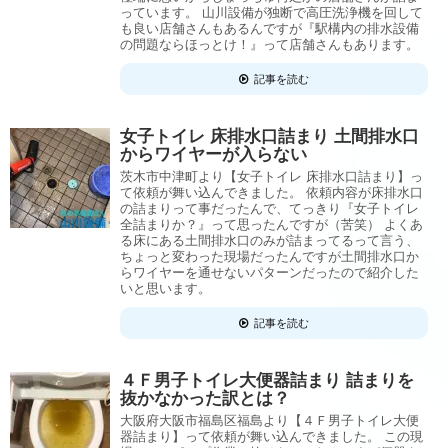
っています。 山川設備が独断で高圧洗浄機を回して
も良い店舗さんもあるんですが『駅構内の排水設備
の問題ならほっとけ！』って店舗さんもあります。
記事を読む
女子トイレ 床排水口詰まり 土間排水口
からワイヤーが入らない
茨木市中津町より【女子トイレ 床排水口詰まり】っ
て依頼が舞い込んできました。 依頼内容が床排水口
の詰まりって事だったんで、てっきり『女子トイレ
全詰まりか？』って思ったんですが（苦笑） よくあ
る床にある土間排水口のみが詰まってるって言う、
ちょっと変わった現場だったんですが土間排水口か
らワイヤーを通せないパターンだったので紹介した
いと思います。
記事を読む
４Ｆ男子トイレ大便器詰まり 詰まりを
抜かなかった訳とは？
大阪府大阪市福島区福島より【４Ｆ男子トイレ大便
器詰まり】って依頼が舞い込んできました。 この現