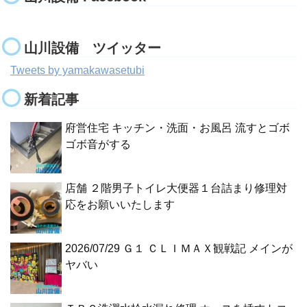
山川設備 ツイッター
Tweets by yamakawasetubi
新着記事
府営住宅 キッチン・洗面・お風呂 流すとゴボ
ゴボ音がする
店舗 ２階男子トイレ大便器１台詰まり修理対
応をお願いいたします
2026/07/29 Ｇ１ ＣＬＩＭＡＸ観戦記 メインが
ヤバい