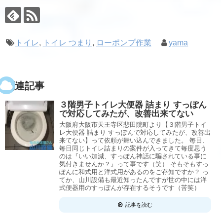
トイレ
,
トイレ つまり
,
ローポンプ作業
yama
関連記事
３階男子トイレ大便器 詰まり すっぽん
で対応してみたが、改善出来てない
大阪府大阪市天王寺区悲田院町より【３階男子トイ
レ大便器 詰まり すっぽんで対応してみたが、改善出
来てない】って依頼が舞い込んできました。 毎日、
毎日同じトイレ詰まりの案件が入ってきて毎度思う
のは『いい加減、すっぽん神話に騙されている事に
気付きませんか？』って事です（笑） そもそもすっ
ぽんに和式用と洋式用があるのをご存知ですか？ っ
てか、山川設備も最近知ったんですが世の中には洋
式便器用のすっぽんが存在するそうです（苦笑）
記事を読む