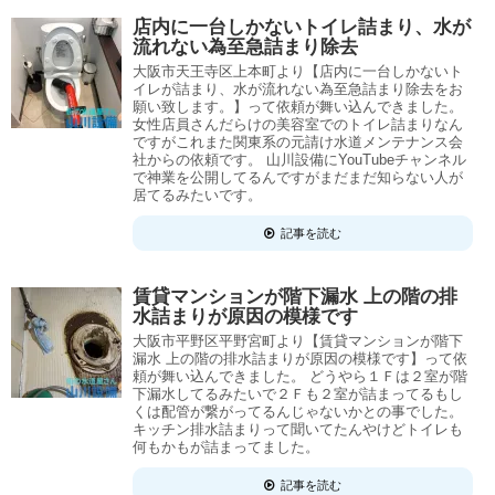
店内に一台しかないトイレ詰まり、水が
流れない為至急詰まり除去
大阪市天王寺区上本町より【店内に一台しかないト
イレが詰まり、水が流れない為至急詰まり除去をお
願い致します。】って依頼が舞い込んできました。
女性店員さんだらけの美容室でのトイレ詰まりなん
ですがこれまた関東系の元請け水道メンテナンス会
社からの依頼です。 山川設備にYouTubeチャンネル
で神業を公開してるんですがまだまだ知らない人が
居てるみたいです。
記事を読む
賃貸マンションが階下漏水 上の階の排
水詰まりが原因の模様です
大阪市平野区平野宮町より【賃貸マンションが階下
漏水 上の階の排水詰まりが原因の模様です】って依
頼が舞い込んできました。 どうやら１Ｆは２室が階
下漏水してるみたいで２Ｆも２室が詰まってるもし
くは配管が繋がってるんじゃないかとの事でした。
キッチン排水詰まりって聞いてたんやけどトイレも
何もかもが詰まってました。
記事を読む