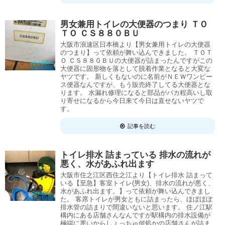
男女兼用トイレの大便器のつまり ＴＯ
ＴＯ ＣＳ８８０ＢＵ
大阪市浪速区日本橋より【男女兼用トイレの大便器
のつまり】って依頼が舞い込んできました。 ＴＯＴ
Ｏ ＣＳ８８０ＢＵの大便器が詰まったんですがこの
大便器に固形物を落として脱着作業となると大変な
ヤツです。 新しくもないのに名前がＮＥＷワンピー
ス便器なんですが、もう販売終了してる大便器とな
ります。 水漏れ修理になると部品がバカ程高いし取
り寄せになるから今日来て今日は直せないヤツで
す。
記事を読む
トイレ排水 詰まっている 排水の流れが
悪く、水があふれ出ます
大阪市住之江区西住之江より【トイレ排水 詰まって
いる【至急】客室トイレ(男女)、排水の流れが悪く、
水があふれ出ます。】って依頼が舞い込んできまし
た。 客席トイレが男女ともに詰まったら、ほぼほぼ
排水管の詰まりで間違いないと思います。 住ノ江駅
構内にある店舗さんなんですが駅構内の排水設備が
極端に悪いからしょっちゅ何処かの店舗さんが詰ま