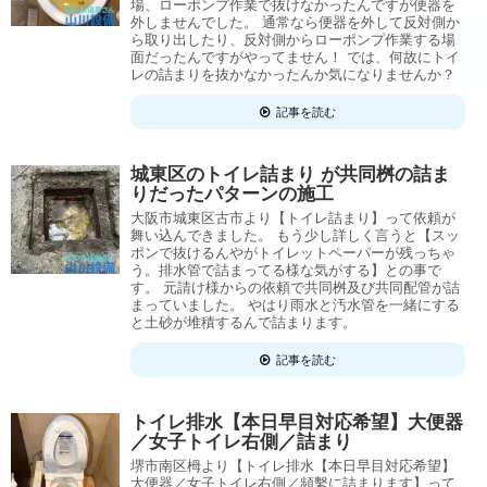
場、ローポンプ作業で抜けなかったんですが便器を
外しませんでした。 通常なら便器を外して反対側か
ら取り出したり、反対側からローポンプ作業する場
面だったんですがやってません！ では、何故にトイ
レの詰まりを抜かなかったんか気になりませんか？
記事を読む
城東区のトイレ詰まり が共同桝の詰ま
りだったパターンの施工
大阪市城東区古市より【トイレ詰まり】って依頼が
舞い込んできました。 もう少し詳しく言うと【スッ
ポンで抜けるんやがトイレットペーパーが残っちゃ
う。排水管で詰まってる様な気がする】との事で
す。 元請け様からの依頼で共同桝及び共同配管が詰
まっていました。 やはり雨水と汚水管を一緒にする
と土砂が堆積するんで詰まります。
記事を読む
トイレ排水【本日早目対応希望】大便器
／女子トイレ右側／詰まり
堺市南区栂より【トイレ排水【本日早目対応希望】
大便器／女子トイレ右側／頻繫に詰まります】って