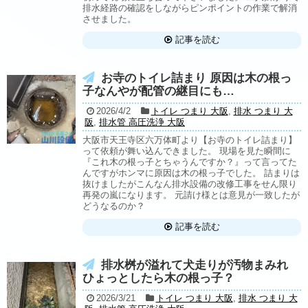
排水経路の確認をしながらピンポイントの作業で解消
させました。
記事を読む
お寺のトイレ詰まり 原因は木の根っ
子なんやが配管の継目にも…
2026/4/2
トイレ つまり 大阪
,
排水 つまり 大
阪
,
排水管 高圧洗浄 大阪
大阪市天王寺区六万体町より【お寺のトイレ詰まり】
って依頼が舞い込んできました。 現場を見た瞬間に
『これ木の根っ子とちゃうんですか？』って言ってた
んですがホンマに原因は木の根っ子でした。 詰まりは
抜けましたがこんなん排水設備の改修工事をせん限り
再発の嵐になります。 元請け様とは意見が一致したが
どうなるのか？
記事を読む
排水桝が溢れて犬走りが汚物まみれ
ひょっとしたら木の根っ子？
2026/3/21
トイレ つまり 大阪
,
排水 つまり 大