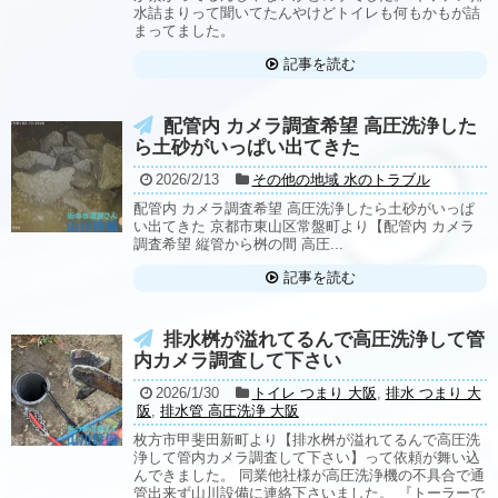
水詰まりって聞いてたんやけどトイレも何もかもが詰
まってました。
記事を読む
配管内 カメラ調査希望 高圧洗浄した
ら土砂がいっぱい出てきた
2026/2/13
その他の地域 水のトラブル
配管内 カメラ調査希望 高圧洗浄したら土砂がいっぱ
い出てきた 京都市東山区常盤町より【配管内 カメラ
調査希望 縦管から桝の間 高圧...
記事を読む
排水桝が溢れてるんで高圧洗浄して管
内カメラ調査して下さい
2026/1/30
トイレ つまり 大阪
,
排水 つまり 大
阪
,
排水管 高圧洗浄 大阪
枚方市甲斐田新町より【排水桝が溢れてるんで高圧洗
浄して管内カメラ調査して下さい】って依頼が舞い込
んできました。 同業他社様が高圧洗浄機の不具合で通
管出来ず山川設備に連絡下さいました。 『トーラーで