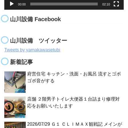
00:00
02:10
山川設備 Facebook
山川設備 ツイッター
Tweets by yamakawasetubi
新着記事
府営住宅 キッチン・洗面・お風呂 流すとゴボ
ゴボ音がする
店舗 ２階男子トイレ大便器１台詰まり修理対
応をお願いいたします
2026/07/29 Ｇ１ ＣＬＩＭＡＸ観戦記 メインが