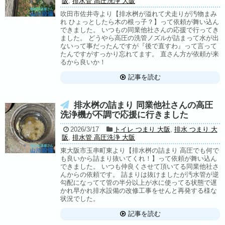
阪
,
排水管 高圧洗浄 大阪
吹田市佐井寺より【排水桝が溢れて犬走りが汚物まみ
れ ひょっとしたら木の根っ子？】って依頼が舞い込ん
できました。 いつもの同業他社さんの応援で行ってき
ました。 どうやら高圧の洗管ノズルが詰まって水が出
ないって事だったんですが『後で直すわ』って言って
たんですがすっかり忘れてます。 直さん方が依頼が来
るから良いか！
記事を読む
排水桝の詰まり 同業他社さんの高圧
洗浄機が不調で応援に行きました
2026/3/17
トイレ つまり 大阪
,
排水 つまり 大
阪
,
排水管 高圧洗浄 大阪
東大阪市玉串町東より【排水桝の詰まり 高圧でも何で
も良いから詰まり抜いてくれ！】って依頼が舞い込ん
できました。 いつも仲良くさせて頂いてる同業他社さ
んからの依頼です。 詰まりは抜けましたが汚水管が逆
勾配になってて管の半分以上が水に使ってる状態で遅
かれ早かれ排水設備の改修工事をせんと再発する様な
状況でした。
記事を読む