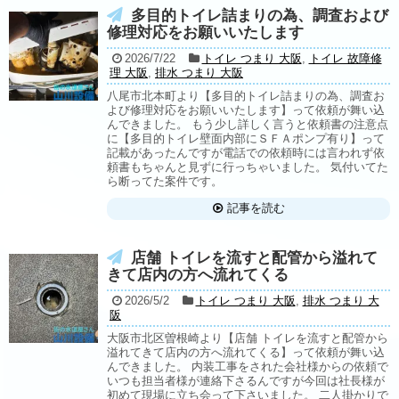
多目的トイレ詰まりの為、調査および
修理対応をお願いいたします
2026/7/22
トイレ つまり 大阪
,
トイレ 故障修
理 大阪
,
排水 つまり 大阪
八尾市北本町より【多目的トイレ詰まりの為、調査お
よび修理対応をお願いいたします】って依頼が舞い込
んできました。 もう少し詳しく言うと依頼書の注意点
に【多目的トイレ壁面内部にＳＦＡポンプ有り】って
記載があったんですが電話での依頼時には言われず依
頼書もちゃんと見ずに行っちゃいました。 気付いてた
ら断ってた案件です。
記事を読む
店舗 トイレを流すと配管から溢れて
きて店内の方へ流れてくる
2026/5/2
トイレ つまり 大阪
,
排水 つまり 大
阪
大阪市北区曽根崎より【店舗 トイレを流すと配管から
溢れてきて店内の方へ流れてくる】って依頼が舞い込
んできました。 内装工事をされた会社様からの依頼で
いつも担当者様が連絡下さるんですが今回は社長様が
初めて現場に立ち会って下さいました。 二人掛かりで