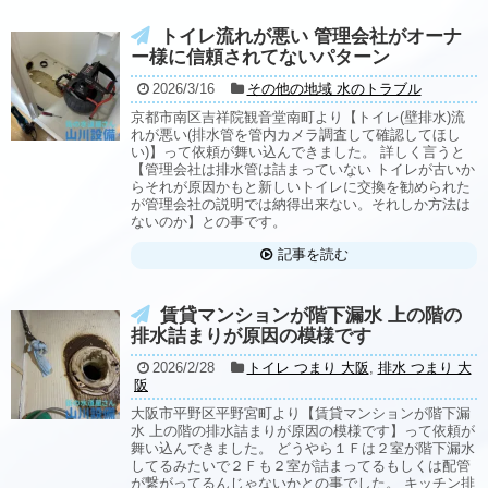
トイレ流れが悪い 管理会社がオーナ
ー様に信頼されてないパターン
2026/3/16
その他の地域 水のトラブル
京都市南区吉祥院観音堂南町より【トイレ(壁排水)流
れが悪い(排水管を管内カメラ調査して確認してほし
い)】って依頼が舞い込んできました。 詳しく言うと
【管理会社は排水管は詰まっていない トイレが古いか
らそれが原因かもと新しいトイレに交換を勧められた
が管理会社の説明では納得出来ない。それしか方法は
ないのか】との事です。
記事を読む
賃貸マンションが階下漏水 上の階の
排水詰まりが原因の模様です
2026/2/28
トイレ つまり 大阪
,
排水 つまり 大
阪
大阪市平野区平野宮町より【賃貸マンションが階下漏
水 上の階の排水詰まりが原因の模様です】って依頼が
舞い込んできました。 どうやら１Ｆは２室が階下漏水
してるみたいで２Ｆも２室が詰まってるもしくは配管
が繋がってるんじゃないかとの事でした。 キッチン排