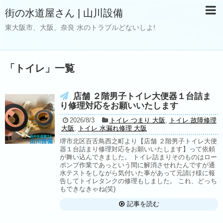
街の水道屋さん | 山川設備
東大阪市、大阪、奈良 水のトラブルどないしよ!
「
トイレ
」
一覧
店舗 ２階男子トイレ大便器１台詰ま
り修理対応をお願いいたします
2026/8/3
トイレ つまり 大阪
,
トイレ 故障修理
大阪
,
トイレ 水漏れ修理 大阪
堺市北区百舌鳥西之町より【店舗 ２階男子トイレ大便
器１台詰まり修理対応をお願いいたします】って依頼
が舞い込んできました。 トイレ詰まりそのものはロー
ポンプ作業であっという間に解消させれたんですが通
水テストをしながら気付いた事があって元請け様に報
告してトイレタンクの修理もしました。 これ、どっち
もできなきゃね(笑)
記事を読む