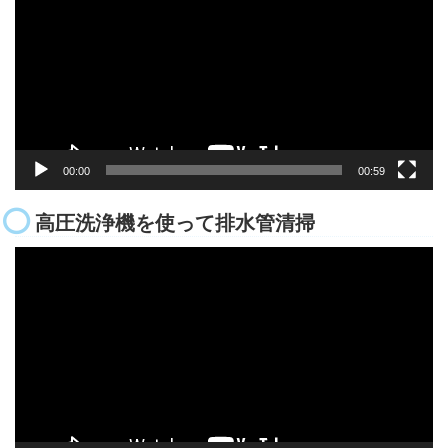
プ
レ
ー
ヤ
ー
00:00
00:59
高圧洗浄機を使って排水管清掃
動
画
プ
レ
ー
ヤ
ー