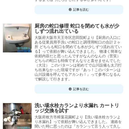
記事を読む
厨房の蛇口修理 蛇口を閉めても水が少
しずつ流れ出ている
大阪府大阪市天王寺区悲田院町より【厨房の入口に
ある従業員用手洗いの蛇口と調理用蛇口の合計２ヶ
所 どちらも蛇口を閉めても水が少しずつ流れ出てい
る】って依頼が舞い込んできました。 物凄く簡単な
依頼内容だと思ったんですがなんのなんの（苦笑）
どちらの蛇口も特殊ですんなりと直せませんでした
（大泣） このパターンは初めてで山川設備も太刀打
ち出来なかった現場ですが『あっ！このパターンは
山川設備を呼んでもアカンわ！』って参考になるん
で解説して行きます。
記事を読む
洗い場水栓カランより水漏れ カートリ
ッジ交換を試す
大阪府枚方市樟葉花園町より【洗い場水栓カランよ
り水漏れ】って依頼が舞い込んできました。 連絡を
聞いた時に思ったのは『カランって言う人って久し