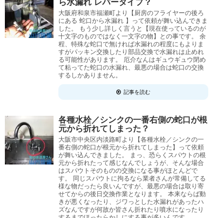
ら水漏れ レバータイプ？
大阪府和泉市福瀬町より【厨房のフライヤーの後ろ
にある 蛇口から水漏れ 】って依頼が舞い込んできま
した。 もう少し詳しく言うと【現在使っているのが
十文字のものではなく一文字の物】との事です。 余
程、特殊な蛇口で無ければ水漏れの程度にもよりま
すがパッキン交換したり部品交換で水漏れは止めれ
る可能性があります。 厄介なんはギュウギュウ閉め
て粘ってた蛇口の水漏れ、最悪の場合は蛇口の交換
するしかありません。
記事を読む
各種水栓／シンクの一番右側の蛇口が根
元から折れてしまった？
大阪市中央区内淡路町より【各種水栓／シンクの一
番右側の蛇口が根元から折れてしまった】って依頼
が舞い込んできました。 まっ、恐らくスパウトの根
元から折れたって感じなんでしょうが、そんな場合
はスパウトそのものの交換になる事がほとんどで
す。 同じスパウトに拘るなら業者さんが常備してる
様な物だったら良いんですが、最悪の場合は取り寄
せてからの後日交換作業となります。 本来ならば動
きが悪くなったり、ジワっとした水漏れがあったハ
ズなんですが何故か皆さん折れたり噴水になったり
するまでほったらかしにする事が多いんです。