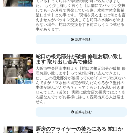
ている】って蛇口の修理依頼が舞い込んできまし
た。 もう少し詳しく言うと【店舗にてパッキン交換
しても一か月程で再発している為、水栓本体交換希
望します】との事です。 現場を見るまでは何とも言
えませんがパッキン交換しても蛇口の水漏れが止ま
らない場合、蛇口の交換をする前にもう１つ試せる
事があります。
記事を読む
蛇口の根元部分が破損 修理お願い致し
ます 取り出し金具で修繕
大阪市中央区南本町より【蛇口の根元部分が破損 修
理お願い致します】って依頼が舞い込んできまし
た。 この根元部分が破損ってのがイメージ出来ない
んですが『立水栓の固定が緩んだんやろか？壁付の
本体が緩んだんやろ？』ってくらいしか思い付きま
せんでした（苦笑） 実際に飲食店の厨房ではよくあ
る話なんですがお客様に詳しく説明出来る人は居ま
せん。
記事を読む
厨房のフライヤーの後ろにある 蛇口か