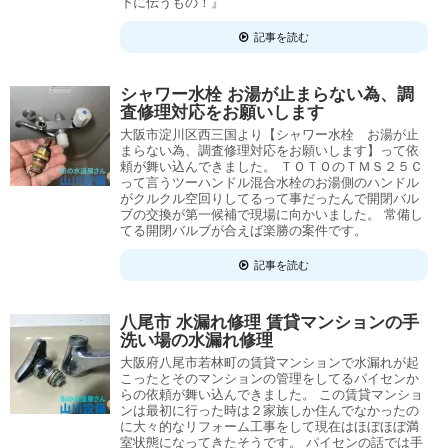
下に伝うもの！』
記事を読む
シャワー水栓 お湯が止まらない為、調
査修理対応をお願いします
大阪市淀川区西三国より【シャワー水栓 お湯が止
まらない為、調査修理対応をお願いします】って依
頼が舞い込んできました。 ＴＯＴＯのＴＭＳ２５Ｃ
って言うツーハンドル混合水栓のお湯側のハンドル
がクルクル空回りしてるって事だったんで開閉バル
ブの交換が第一候補で現場に向かいました。 常備し
てる開閉バルブが合えば楽勝の案件です。
記事を読む
八尾市 水漏れ修理 賃貸マンションの手
洗い場の水漏れ修理
大阪府八尾市若林町の賃貸マンションで水漏れが起
こったとそのマンションの管理をしてるパイセンか
らの依頼が舞い込んできました。 この賃貸マンショ
ンは最初に行った時は２家族しか住んでなかったの
に大々的なリフォーム工事をして現在はほぼほぼ満
室状態になってきたそうです。 パイセンの話では手