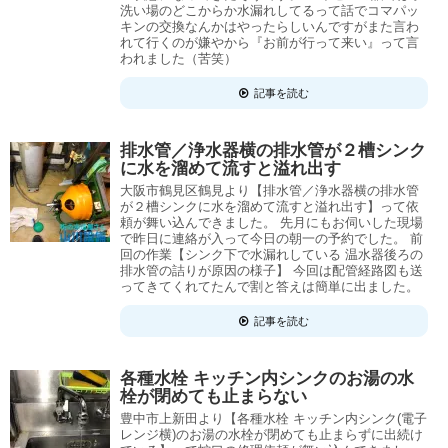
洗い場のどこからか水漏れしてるって話でコマパッ
キンの交換なんかはやったらしいんですがまた言わ
れて行くのが嫌やから『お前が行って来い』って言
われました（苦笑）
記事を読む
排水管／浄水器横の排水管が２槽シンク
に水を溜めて流すと溢れ出す
大阪市鶴見区鶴見より【排水管／浄水器横の排水管
が２槽シンクに水を溜めて流すと溢れ出す】って依
頼が舞い込んできました。 先月にもお伺いした現場
で昨日に連絡が入って今日の朝一の予約でした。 前
回の作業【シンク下で水漏れしている 温水器後ろの
排水管の詰りが原因の様子】 今回は配管経路図も送
ってきてくれてたんで割と答えは簡単に出ました。
記事を読む
各種水栓 キッチン内シンクのお湯の水
栓が閉めても止まらない
豊中市上新田より【各種水栓 キッチン内シンク(電子
レンジ横)のお湯の水栓が閉めても止まらずに出続け