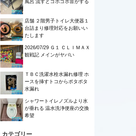
風呂 流すとゴボゴボ音がする
店舗 ２階男子トイレ大便器１
台詰まり修理対応をお願いい
たします
2026/07/29 Ｇ１ ＣＬＩＭＡＸ
観戦記 メインがヤバい
ＴＢＣ洗濯水栓水漏れ修理 ホ
ースを挿すトコからポタポタ
水漏れ
シャワートイレノズルより水
が垂れる 温水洗浄便座の交換
希望
カテゴリー