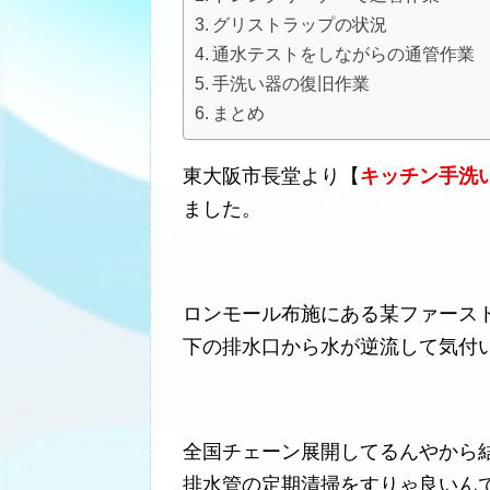
グリストラップの状況
通水テストをしながらの通管作業
手洗い器の復旧作業
まとめ
東大阪市長堂より【
キッチン手洗
ました。
ロンモール布施にある某ファース
下の排水口から水が逆流して気付
全国チェーン展開してるんやから
排水管の定期清掃をすりゃ良いん