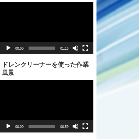
動
画
プ
レ
ー
ヤ
ー
00:00
01:16
ドレンクリーナーを使った作業
風景
動
画
プ
レ
ー
ヤ
ー
00:00
00:59