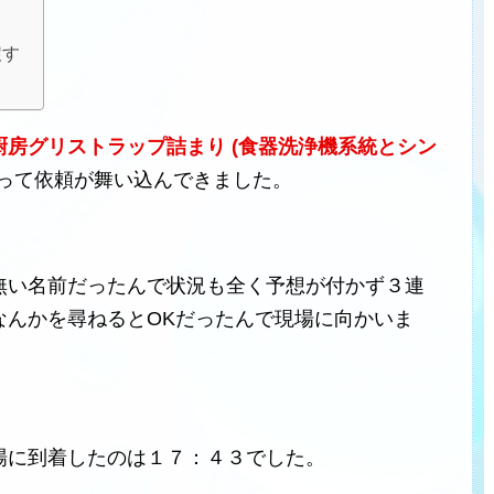
戻す
厨房グリストラップ詰まり (食器洗浄機系統とシン
って依頼が舞い込んできました。
無い名前だったんで状況も全く予想が付かず３連
なんかを尋ねるとOKだったんで現場に向かいま
場に到着したのは１７：４３でした。