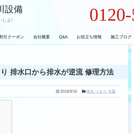
川設備
0120-
しよ!
割引クーポン
会社概要
Q&A
お役立ち情報
施工ブログ
り 排水口から排水が逆流 修理方法
2019/9/16
排水 つまり 大阪