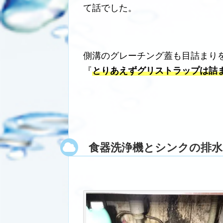
て話でした。
側溝のグレーチング蓋も目詰まり
『
とりあえずグリストラップは詰
食器洗浄機とシンクの排水