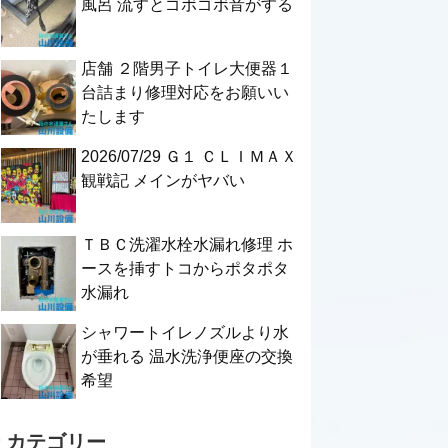
風呂 流すとゴボゴボ音がする
店舗 ２階男子トイレ大便器１
台詰まり修理対応をお願いい
たします
2026/07/29 Ｇ１ ＣＬＩＭＡＸ
観戦記 メインがヤバい
ＴＢＣ洗濯水栓水漏れ修理 ホ
ースを挿すトコからポタポタ
水漏れ
シャワートイレノズルより水
が垂れる 温水洗浄便座の交換
希望
カテゴリー