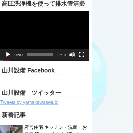
高圧洗浄機を使って排水管清掃
動
画
プ
レ
ー
ヤ
ー
00:00
02:10
山川設備 Facebook
山川設備 ツイッター
Tweets by yamakawasetubi
新着記事
府営住宅 キッチン・洗面・お