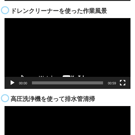
ドレンクリーナーを使った作業風景
動
画
プ
レ
ー
ヤ
ー
00:00
00:59
高圧洗浄機を使って排水管清掃
動
画
プ
レ
ー