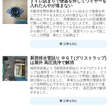
トイレ詰まりで便器を外してワイヤーを
入れたんやが進まない
大阪市生野区新今里より【トイレ詰まりで便器を外
してワイヤーを入れたんやが進まない】って依頼が
舞い込んできました。 同業他社さんからの応援要請
で困った時にしか連絡してこない人です。 話を聞く
と『便器を外してワイヤーを入れたんやが進まない
から助けて』との事でした。 賃貸マンションで起こ
ったこの問題、果たして結果は？
記事を読む
厨房排水管詰り ※ＧＴ(グリストラップ)
は屋外 高圧洗浄で解消
池田市鉢塚より【厨房排水管詰り ※ＧＴ(グリストラ
ップ)は屋外】って依頼が舞い込んできました。 どう
やら依頼は夜中に入ってたみたいで早朝に連絡が元
請け様から入りました。 本来ならば携帯の電源を切
ってる時間なんですがたまたま切るのを忘れてて連
絡で叩き起こされたパターンです。 高圧洗浄で解消
させました。
記事を読む