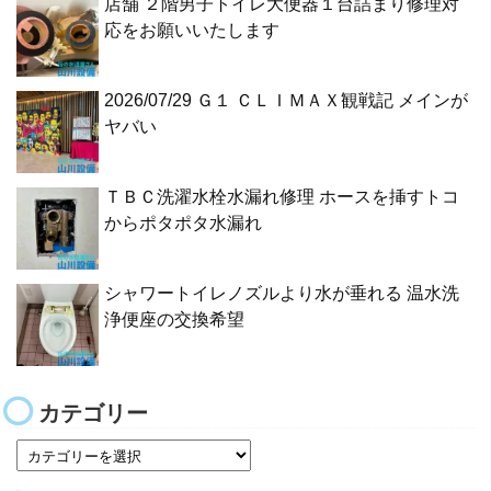
店舗 ２階男子トイレ大便器１台詰まり修理対
応をお願いいたします
2026/07/29 Ｇ１ ＣＬＩＭＡＸ観戦記 メインが
ヤバい
ＴＢＣ洗濯水栓水漏れ修理 ホースを挿すトコ
からポタポタ水漏れ
シャワートイレノズルより水が垂れる 温水洗
浄便座の交換希望
カテゴリー