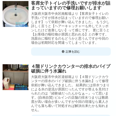
客席女子トイレの手洗いですが排水が詰
まっていますので修理お願いします
大阪府大阪市中央区南船場より【客席女子トイレの
手洗いですが排水が詰まっていますので修理お願い
します】って依頼が舞い込んできました。 もう少し
詳しく言うと【ヘアーキャッチャーも外してスッポ
ンしたけど改善しない】って感じです。 更に言うと
【お客様の嘔吐物が原因と思われる】との事です。
洗面台に嘔吐するのもどうかと思うんですが今回の
場合は初期対応を間違ってしまっています。
記事を読む
４階ドリンクカウンターの排水のパイプ
破損に伴う水漏れ
大阪府大阪市中央区道頓堀より【４階ドリンクカウ
ンターの排水のパイプ破損に伴う水漏れ】って修理
依頼が舞い込んできました。 結果的には排水つまり
による水の逆流が原因だったんですが答えを見付け
られたのは『経験値だったんかなぁ～』って思いま
す。(自画自賛) ビルインの店舗の排水つまりは難易
度が高い場合が多いんですが今回の現場なら素人さ
んでも落ち着いて対処すれば解決出来たかも知れま
せん。