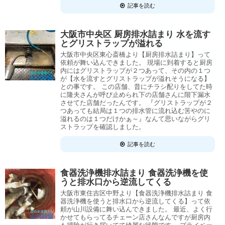
記事を読む
大阪市中央区 厨房排水詰まり 水を流す
とグリストラップが溢れる
大阪市中央区東心斎橋より【厨房排水詰まり】って
依頼が舞い込んできました。 現場に到着すると厨房
内にはグリストラップが２つあって、その内の１つ
が【水を流すとグリストラップが溢れそうになる】
との事です。 この店舗、昔にチラシ配りをしてた時
に隆夫さんが呼び止められ下の店舗さんに階下漏水
させてた店舗だったんです。 『グリストラップが２
つあっても結局は１つの排水管に流れ込む筈やのに
溢れるのは１つだけかぁ～』なんて思いながらグリ
ストラップを確認しました。
記事を読む
食器洗浄機排水詰まり 食器洗浄機を使
うと排水口から逆流してくる
大阪市東住吉区中野より【食器洗浄機排水詰まり 食
器洗浄機を使うと排水口から逆流してくる】って依
頼が山川設備に舞い込んできました。 最近、よく行
かせてもらってるチェーン店さんなんですが厨房内