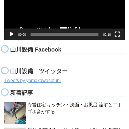
ヤ
ー
00:00
02:10
山川設備 Facebook
山川設備 ツイッター
Tweets by yamakawasetubi
新着記事
府営住宅 キッチン・洗面・お風呂 流すとゴボ
ゴボ音がする