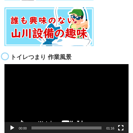
トイレつまり 作業風景
動
画
プ
レ
ー
ヤ
ー
00:00
01:16