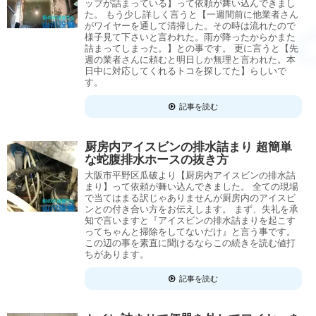
ップが詰まっている】って依頼が舞い込んできまし
た。 もう少し詳しく言うと【一週間前に他業者さん
がワイヤーを通して清掃した。その時は流れたので
様子見て下さいと言われた。雨が降ったからかまた
詰まってしまった。】との事です。 更に言うと【先
週の業者さんに頼むと明日しか無理と言われた。本
日中に対応してくれるトコを探してた】らしいで
す。
記事を読む
厨房内アイスビンの排水詰まり 超簡単
な蛇腹排水ホースの抜き方
大阪市平野区瓜破より【厨房内アイスビンの排水詰
まり】って依頼が舞い込んできました。 全ての現場
で当てはまる訳じゃありませんが厨房内のアイスビ
ンとの付き合い方をお伝えします。 まず、失礼を承
知で言いますと『アイスビンの排水詰まりを起こす
ってちゃんと掃除をしてないだけ』と言う事です。
この辺の事を素直に聞けるならこの続きを読む値打
ちがあります。
記事を読む