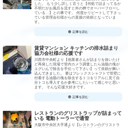
した。 もう少し詳しく言うと【何処で詰まってるか
不明だがお風呂を流すと外の桝でオーバーフローし
ている…】との事です。 何度かリピートして下さっ
ている管理会社様からの直接の依頼となっていま
す。
記事を読む
賃貸マンション キッチンの排水詰まり
協力会社様の応援です
川西市中央町より【他業者さんが詰まりを抜いたけ
ど再発した現場で管内カメラ調査したら油脂の塊が
エグいんで除去を手伝って下さい】って依頼が舞い
込んできました。 要はフレックスシャフトで管壁に
付着する油脂の塊を除去するトコをリアルに見て自
分トコも導入するか参考にしたいって感じやと思い
ます。 そんな応援大好きです。
記事を読む
レストランのグリストラップが詰まって
いる 電動トーラーで通管
大阪市中央区大手通より【レストランのグリストラ