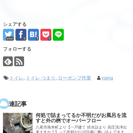
シェアする
error
0
0
フォローする
トイレ
,
トイレ つまり
,
ローポンプ作業
yama
関連記事
何処で詰まってるか不明だがお風呂を流
すと外の桝でオーバーフロー
八尾市南本町より【一戸建て 排水詰まり 高圧洗浄出
来ますか？】って依頼が山川設備に舞い込んできま