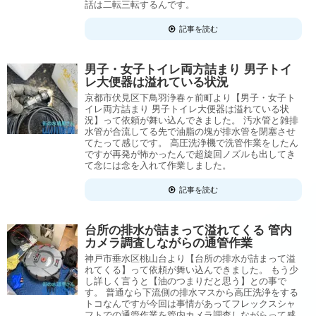
話は二転三転するんです。
記事を読む
男子・女子トイレ両方詰まり 男子トイ
レ大便器は溢れている状況
京都市伏見区下鳥羽浄春ヶ前町より【男子・女子ト
イレ両方詰まり 男子トイレ大便器は溢れている状
況】って依頼が舞い込んできました。 汚水管と雑排
水管が合流してる先で油脂の塊が排水管を閉塞させ
てたって感じです。 高圧洗浄機で洗管作業をしたん
ですが再発が怖かったんで超旋回ノズルも出してき
て念には念を入れて作業しました。
記事を読む
台所の排水が詰まって溢れてくる 管内
カメラ調査しながらの通管作業
神戸市垂水区桃山台より【台所の排水が詰まって溢
れてくる】って依頼が舞い込んできました。 もう少
し詳しく言うと【油のつまりだと思う】との事で
す。 普通なら下流側の排水マスから高圧洗浄をする
トコなんですが今回は事情があってフレックスシャ
フトでの通管作業を管内カメラ調査しながらって感