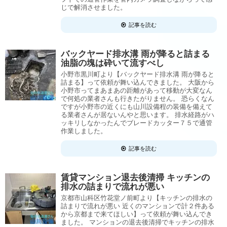
じで解消させました。
記事を読む
バックヤード排水溝 雨が降ると詰まる
油脂の塊は砕いて流すべし
小野市黒川町より【バックヤード排水溝 雨が降ると
詰まる】って依頼が舞い込んできました。 大阪から
小野市ってまあまあの距離があって移動が大変なん
で何処の業者さんも行きたがりません。 恐らくなん
ですが小野市の近くにも山川設備程の装備を備えて
る業者さんが居ないんやと思います。 排水経路がハ
ッキリしなかったんでブレードカッター７５で通管
作業しました。
記事を読む
賃貸マンション退去後清掃 キッチンの
排水の詰まりで流れが悪い
京都市山科区竹花堂ノ前町より【キッチンの排水の
詰まりで流れが悪い 近くのマンションで計２件ある
から京都まで来てほしい】って依頼が舞い込んでき
ました。 マンションの退去後清掃でキッチンの排水