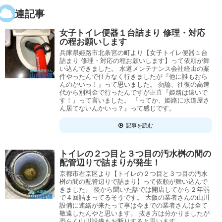
関連記事
女子トイレ便器１台詰まり 修理・対応
の程お願いします
兵庫県姫路市北条宮の町より【女子トイレ便器１台
詰まり 修理・対応の程お願いします】って依頼が舞
い込んできました。 水道メンテナンス会社経由の案
件やったんで仕方なく行きましたが『他に誰もおら
んのかいっ！』って思いました。 勿論、往復の高速
代から別料金で行ったんですが正直『姫路は遠いで
す！』って言いました。 『ってか、姫路に水道屋さ
ん居てないんかいっ？』って感じです。
記事を読む
トイレの２つ目と３つ目の汚水桝の間の
配管辺りで詰まりが発生！
京都市右京区より【トイレの２つ目と３つ目の汚水
桝の間の配管辺りで詰まり】って依頼が舞い込んで
きました。 後から聞いた話では開店してから２年弱
で４回詰まってるそうです。 大阪の業者さんの山川
設備に連絡が来たって事は今までの業者さんは全て
敬遠したんやと思います。 抜き方は分かりましたが
恐らく山川設備もお断りすると思います。