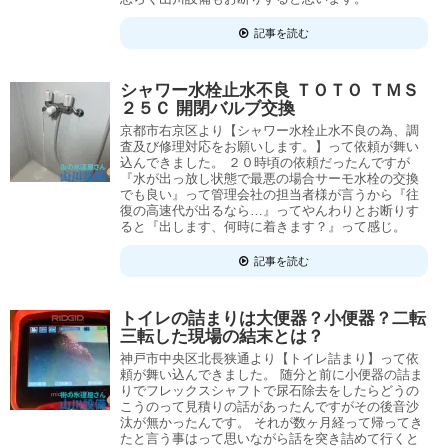
記事を読む
シャワー水栓止水不良 ＴＯＴＯ ＴＭＳ
２５Ｃ 開閉バルブ交換
京都市右京区より【シャワー水栓止水不良の為、調
査及び修理対応をお願いします。】って依頼が舞い
込んできました。 ２０時頃の依頼だったんですが
『水が出っ放し状態で最悪の場合サーモ水栓の交換
でも良い』って管理会社の担当者様が言うから『往
復の高速代が出るなら…』ってやんわりとお断りす
ると『出します、何時に着きます？』って感じ。
記事を読む
トイレの詰まりは大便器？小便器？二転
三転した現場の結末とは？
神戸市中央区北長狭通より【トイレ詰まり】って依
頼が舞い込んできました。 随分と前に小便器の詰ま
りでフレックスシャフトで尿石除去をしたらどうの
こうのって見積りの話があったんですがその後音沙
汰が無かったんです。 それが数ヶ月経って帰ってき
たと言う事はって思いながら話を突き詰めて行くと