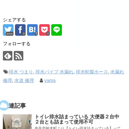
シェアする
error
0
0
フォローする
排水 つまり
,
排水パイプ 水漏れ
,
排水蛇腹ホース
,
水漏れ
修理
,
水道 修理
yama
関連記事
トイレ排水詰まっている 大便器２台中
２台とも詰まって使用不可
奈良市柏木町より【トイレ排水詰まっている】って