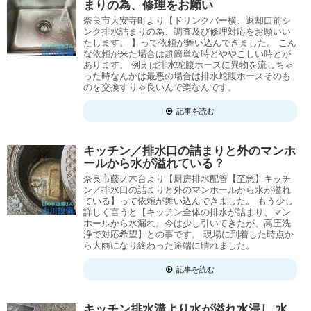
まりの為、修理をお願い
奈良市大安寺町より【ドリンクバー横、返却口前シ
ンク排水詰まりの為、調査及び修理対応をお願いい
たします。 】って依頼が舞い込んできました。 こん
な依頼が来た場合は超簡単な時とややこしい時とが
あります。 例えば排水蛇腹ホースに異物を流しちゃ
った時なんかは最悪の場合は排水蛇腹ホースそのも
のを交換すりゃ良いんで楽なんです。
記事を読む
キッチン／排水口の詰まりと外のマンホ
ールから水が溢れている？
奈良市藤ノ木台より【厨房排水配管【至急】キッチ
ン／排水口の詰まりと外のマンホールから水が溢れ
ている】って依頼が舞い込んできました。 もう少し
詳しく言うと【キッチン全体の排水が詰まり、マン
ホールから水漏れ。今は少し引いてきたが、高圧洗
浄で対応希望】との事です。 現場に到着した時点か
ら大雨になり終わった途端に晴れました。
記事を読む
キッチン排水溝より水が溢れ水浸し 水