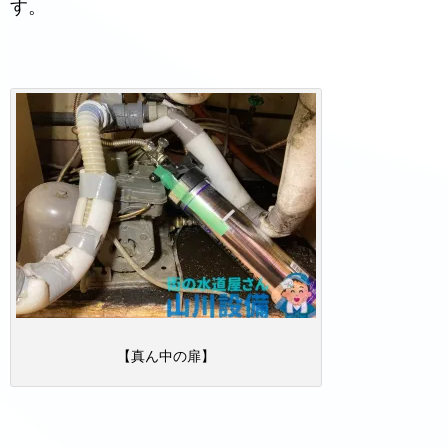
す。
【真ん中の扉】