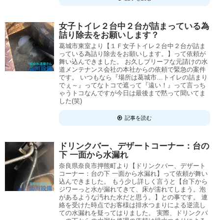
女子トイレ２台中２台が詰まっている為
詰り除去をお願いします？
葛城市東室より【１Ｆ女子トイレ２台中２台が詰ま
っている為詰り除去をお願いします。】って依頼が
舞い込んできました。 お久しブリーフな元請けの水
道メンテナンス会社の本社からの依頼で緊急の案件
です。 いつもなら『場所は葛城市…トイレの詰まり
でぇ～』ってなトコで遮って『遠い！』って言っち
ゃうトコなんですが今日は最後まで黙って聞いてま
した(笑)
記事を読む
ドリンクバー、デザートコーナー：台の
下 一面から水漏れ
奈良県奈良市押熊町より【ドリンクバー、デザート
コーナー：台の下 一面から水漏れ】って依頼が舞い
込んできました。 もう少し詳しく言うと【台下から
ジワーっと水が漏れてきて、床が濡れてしまう。泡
があるような汚れた水だと思う。】との事です。 連
絡を受けた時点でお客様は排水つまりによる逆流し
ての水漏れを疑ってはりました。 実際、ドリンクバ