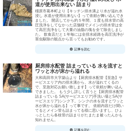
道が使用出来ない 詰まり
橿原市葛本町より【キッチン排水溝より水が溢れ水
浸し 水道が使用出来ない】って依頼が舞い込んでき
ました。 開店してから約５年間、１度も排水管の高
圧洗浄をしてなかった店舗様でメインの排水管は全
て高圧洗浄をして大量の油脂の塊を全て除去しまし
た。 飲食店だと１年毎には全排水経路を高圧洗浄が
害虫駆除の観点から言ってもお勧めです。
記事を読む
厨房排水配管 詰まっている 水を流すと
ワッと水が床から溢れる
大和高田市大字築山より【厨房排水配管【至急】サ
ービスエリア内の排水溝から、水が溢れてくるの
で、至急対応お願い致します】って依頼が舞い込ん
できました。 もう少し詳しく言うと【厨房排水配管
詰まっている SA(サービスエリア)手洗い場とSA(サ
ービスエリア)シンク下。シンクの水を流すとワッと
水が床から溢れる】って事です。 依頼内容だけ聞い
てるとメイン管も詰まってる様に思いますし、ひょ
っとしたら各枝管の詰まりがたまたま被ったんかも
知れません。
記事を読む