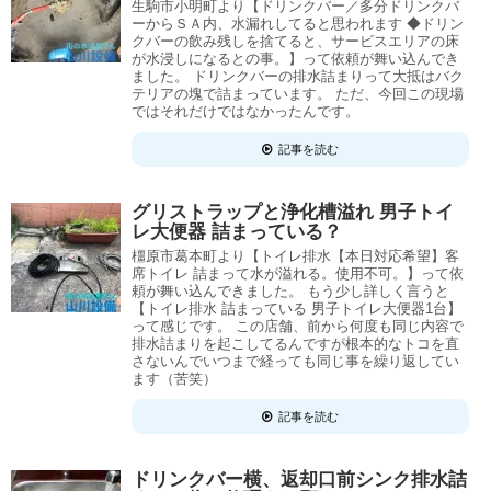
生駒市小明町より【ドリンクバー／多分ドリンクバ
ーからＳＡ内、水漏れしてると思われます ◆ドリン
クバーの飲み残しを捨てると、サービスエリアの床
が水浸しになるとの事。】って依頼が舞い込んでき
ました。 ドリンクバーの排水詰まりって大抵はバク
テリアの塊で詰まっています。 ただ、今回この現場
ではそれだけではなかったんです。
記事を読む
グリストラップと浄化槽溢れ 男子トイ
レ大便器 詰まっている？
橿原市葛本町より【トイレ排水【本日対応希望】客
席トイレ 詰まって水が溢れる。使用不可。】って依
頼が舞い込んできました。 もう少し詳しく言うと
【トイレ排水 詰まっている 男子トイレ大便器1台】
って感じです。 この店舗、前から何度も同じ内容で
排水詰まりを起こしてるんですが根本的なトコを直
さないんでいつまで経っても同じ事を繰り返してい
ます（苦笑）
記事を読む
ドリンクバー横、返却口前シンク排水詰