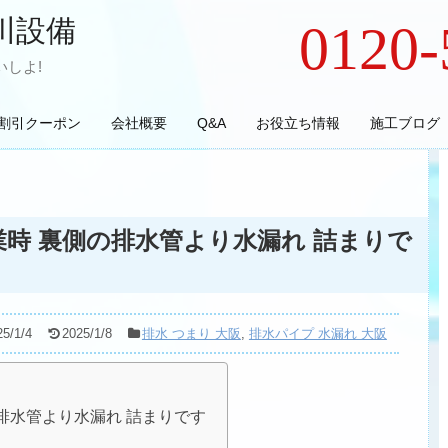
川設備
0120-
しよ!
割引クーポン
会社概要
Q&A
お役立ち情報
施工ブログ
業時 裏側の排水管より水漏れ 詰まりで
25/1/4
2025/1/8
排水 つまり 大阪
,
排水パイプ 水漏れ 大阪
排水管より水漏れ 詰まりです