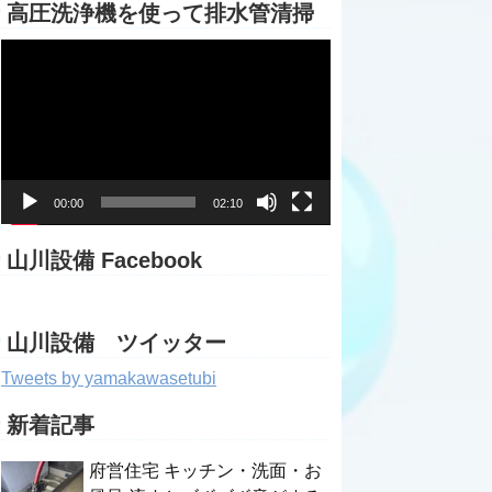
高圧洗浄機を使って排水管清掃
動
画
プ
レ
ー
ヤ
ー
00:00
02:10
山川設備 Facebook
山川設備 ツイッター
Tweets by yamakawasetubi
新着記事
府営住宅 キッチン・洗面・お