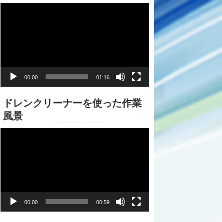
動
画
プ
レ
ー
ヤ
ー
00:00
01:16
ドレンクリーナーを使った作業
風景
動
画
プ
レ
ー
ヤ
ー
00:00
00:59