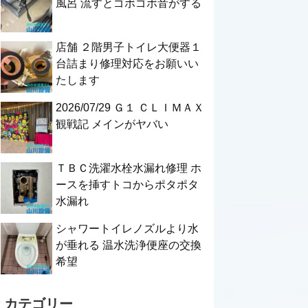
風呂 流すとゴボゴボ音がする
店舗 ２階男子トイレ大便器１
台詰まり修理対応をお願いい
たします
2026/07/29 Ｇ１ ＣＬＩＭＡＸ
観戦記 メインがヤバい
ＴＢＣ洗濯水栓水漏れ修理 ホ
ースを挿すトコからポタポタ
水漏れ
シャワートイレノズルより水
が垂れる 温水洗浄便座の交換
希望
カテゴリー