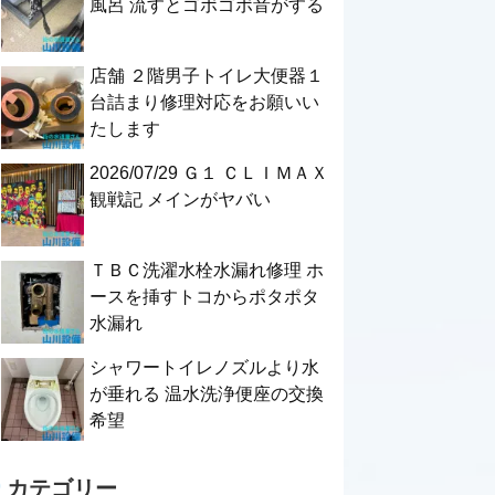
風呂 流すとゴボゴボ音がする
店舗 ２階男子トイレ大便器１
台詰まり修理対応をお願いい
たします
2026/07/29 Ｇ１ ＣＬＩＭＡＸ
観戦記 メインがヤバい
ＴＢＣ洗濯水栓水漏れ修理 ホ
ースを挿すトコからポタポタ
水漏れ
シャワートイレノズルより水
が垂れる 温水洗浄便座の交換
希望
カテゴリー