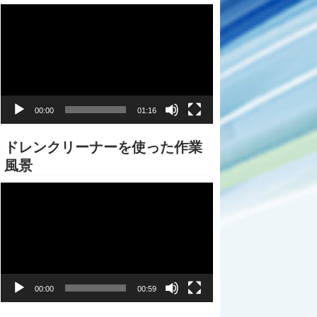
動
画
プ
レ
ー
ヤ
ー
00:00
01:16
ドレンクリーナーを使った作業
風景
動
画
プ
レ
ー
ヤ
ー
00:00
00:59