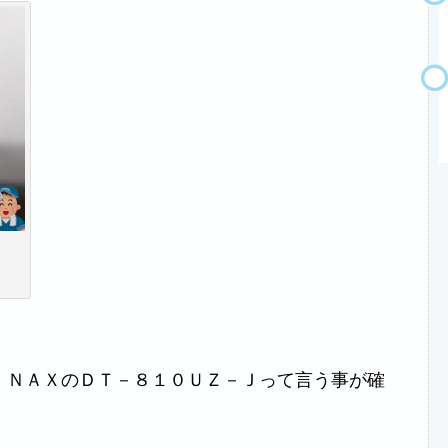
ＩＮＡＸのＤＴ－８１０ＵＺ－Ｊって言う事が確