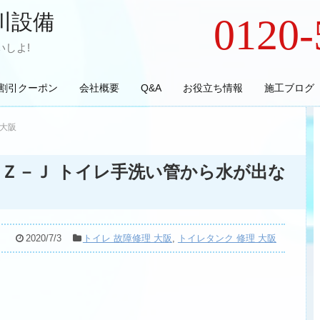
川設備
0120-
しよ!
割引クーポン
会社概要
Q&A
お役立ち情報
施工ブログ
 大阪
ＵＺ－Ｊ トイレ手洗い管から水が出な
2020/7/3
トイレ 故障修理 大阪
,
トイレタンク 修理 大阪