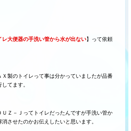
イレ大便器の
手洗い管から水が出ない
】って依頼
ＡＸ製のトイレって事は分かっていましたが品番
行してます。
０ＵＺ－Ｊってトイレだったんですが手洗い管か
解消させたのかお伝えしたいと思います。