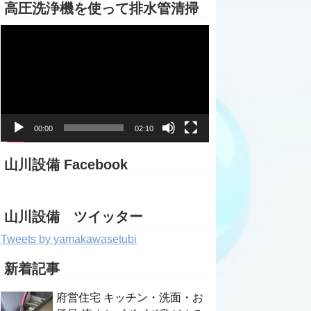
高圧洗浄機を使って排水管清掃
動
画
プ
レ
ー
ヤ
ー
00:00
02:10
山川設備 Facebook
山川設備 ツイッター
Tweets by yamakawasetubi
新着記事
府営住宅 キッチン・洗面・お