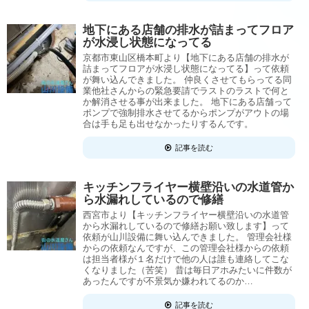
地下にある店舗の排水が詰まってフロア
が水浸し状態になってる
京都市東山区橋本町より【地下にある店舗の排水が
詰まってフロアが水浸し状態になってる】って依頼
が舞い込んできました。 仲良くさせてもらってる同
業他社さんからの緊急要請でラストのラストで何と
か解消させる事が出来ました。 地下にある店舗って
ポンプで強制排水させてるからポンプがアウトの場
合は手も足も出せなかったりするんです。
記事を読む
キッチンフライヤー横壁沿いの水道管か
ら水漏れしているので修繕
西宮市より【キッチンフライヤー横壁沿いの水道管
から水漏れしているので修繕お願い致します】って
依頼が山川設備に舞い込んできました。 管理会社様
からの依頼なんですが、この管理会社様からの依頼
は担当者様が１名だけで他の人は誰も連絡してこな
くなりました（苦笑） 昔は毎日アホみたいに件数が
あったんですが不景気か嫌われてるのか…
記事を読む