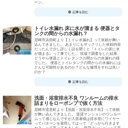
ーン。
記事を読む
トイレ水漏れ 床に水が溜まる 便器とタ
ンクの間からの水漏れ？
尼崎市浜田町より【トイレ水漏れ】って依頼が舞い
込んできました。 あまりにもザックリした依頼内容
だったんで少し詳しく話を聞くと『トイレの床に水
が溜まる』って事でした。 現場で調査をした結果、
どうやら便器とトイレタンクの間からの水漏れの様
でした。 便器とトイレタンクの間からの水漏れには
どんな可能性があるのか？どんな修理をすれば良い
のか？
記事を読む
洗面・浴室排水不良 ワンルームの排水
詰まりをローポンプで抜く方法
尼崎市道意町より【洗面・浴室排水不良】って依頼
が舞い込んできました。 賃貸マンションのワンルー
ムって感じなんですが入居者様は排水管にワイヤー
ってパターンを覚悟してはって『どっから行きます
か？』って言ってきました。 賃貸マンションって言