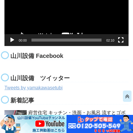
ー
ヤ
ー
00:00
02:10
山川設備 Facebook
山川設備 ツイッター
Tweets by yamakawasetubi
新着記事
府営住宅 キッチン・洗面・お風呂 流すとゴボ
ゴボ音がする