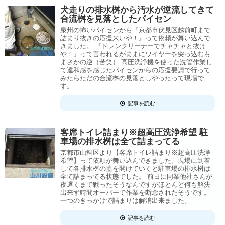
犬走りの排水桝から汚水が逆流してきて
合流桝を見落としたパイセン
泉州の怖いパイセンから『京都市伏見区越前町まで
詰まり抜きの応援来いや！』って依頼が舞い込んで
きました。 『ドレンクリーナーでチャチャと抜け
や！』って言われるがままにワイヤーを突っ込むも
まさかの逆（苦笑） 高圧洗浄機を使った洗管作業し
て違和感を感じたパイセンからの応援要請で行って
みたらただの合流桝の見落としやったって現場で
す。
記事を読む
客席トイレ詰まり※超高圧洗浄希望 駐
車場の排水桝は全て詰まってる
京都市山科区より【客席トイレ詰まり※超高圧洗浄
希望】って依頼が舞い込んできました。現場に到着
して各排水桝の蓋を開けていくと駐車場の排水桝は
全て詰まってる状態でした。 前日に同業他社さんが
夜遅くまで戦ったそうなんですがほとんど何も解決
出来ず時間オーバーで作業を断念されたそうです。
一つのきっかけで詰まりは解消出来ました。
記事を読む