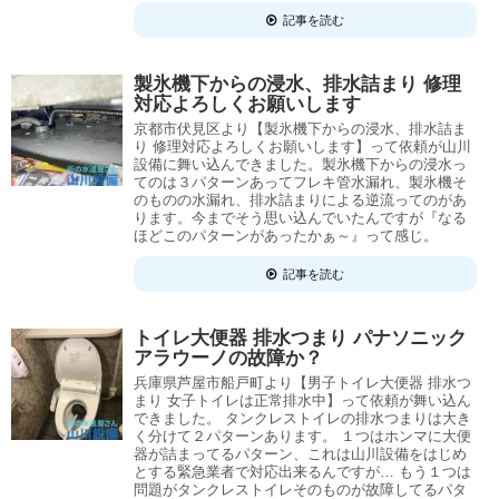
記事を読む
製氷機下からの浸水、排水詰まり 修理
対応よろしくお願いします
京都市伏見区より【製氷機下からの浸水、排水詰ま
り 修理対応よろしくお願いします】って依頼が山川
設備に舞い込んできました。製氷機下からの浸水っ
てのは３パターンあってフレキ管水漏れ、製氷機そ
のものの水漏れ、排水詰まりによる逆流ってのがあ
ります。今までそう思い込んでいたんですが『なる
ほどこのパターンがあったかぁ～』って感じ。
記事を読む
トイレ大便器 排水つまり パナソニック
アラウーノの故障か？
兵庫県芦屋市船戸町より【男子トイレ大便器 排水つ
まり 女子トイレは正常排水中】って依頼が舞い込ん
できました。 タンクレストイレの排水つまりは大き
く分けて２パターンあります。 １つはホンマに大便
器が詰まってるパターン、これは山川設備をはじめ
とする緊急業者で対応出来るんですが… もう１つは
問題がタンクレストイレそのものが故障してるパタ