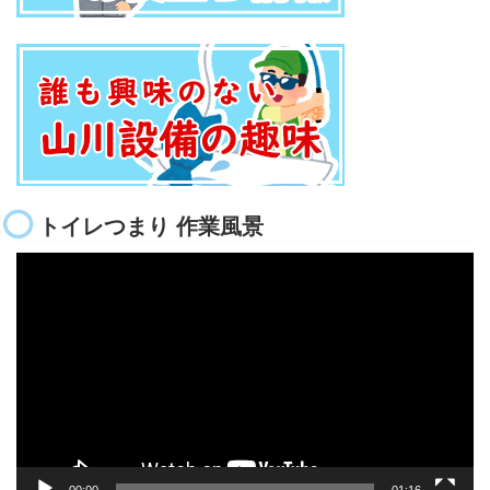
トイレつまり 作業風景
動
画
プ
レ
ー
ヤ
ー
00:00
01:16