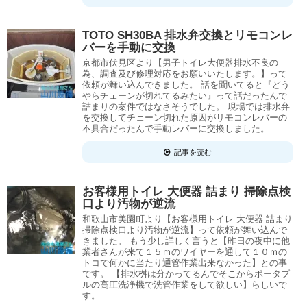
TOTO SH30BA 排水弁交換とリモコンレ
バーを手動に交換
京都市伏見区より【男子トイレ大便器排水不良の
為、調査及び修理対応をお願いいたします。】って
依頼が舞い込んできました。 話を聞いてると『どう
やらチェーンが切れてるみたい』って話だったんで
詰まりの案件ではなさそうでした。 現場では排水弁
を交換してチェーン切れた原因がリモコンレバーの
不具合だったんで手動レバーに交換しました。
記事を読む
お客様用トイレ 大便器 詰まり 掃除点検
口より汚物が逆流
和歌山市美園町より【お客様用トイレ 大便器 詰まり
掃除点検口より汚物が逆流】って依頼が舞い込んで
きました。 もう少し詳しく言うと【昨日の夜中に他
業者さんが来て１５ｍのワイヤーを通して１０ｍの
トコで何かに当たり通管作業出来なかった】との事
です。 【排水桝は分かってるんでそこからポータブ
ルの高圧洗浄機で洗管作業をして欲しい】らしいで
す。