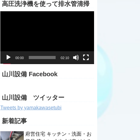
高圧洗浄機を使って排水管清掃
動
画
プ
レ
ー
ヤ
ー
00:00
02:10
山川設備 Facebook
山川設備 ツイッター
Tweets by yamakawasetubi
新着記事
府営住宅 キッチン・洗面・お