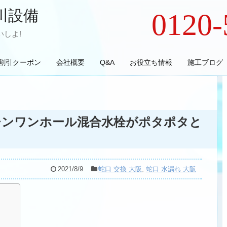
川設備
0120-
しよ!
割引クーポン
会社概要
Q&A
お役立ち情報
施工ブログ
チンワンホール混合水栓がポタポタと
2021/8/9
蛇口 交換 大阪
,
蛇口 水漏れ 大阪