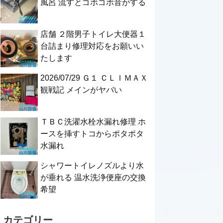
風呂 流すとゴボゴボ音がする
店舗 ２階男子トイレ大便器１
台詰まり修理対応をお願いい
たします
2026/07/29 Ｇ１ ＣＬＩＭＡＸ
観戦記 メインがヤバい
ＴＢＣ洗濯水栓水漏れ修理 ホ
ースを挿すトコからポタポタ
水漏れ
シャワートイレノズルより水
が垂れる 温水洗浄便座の交換
希望
カテゴリー