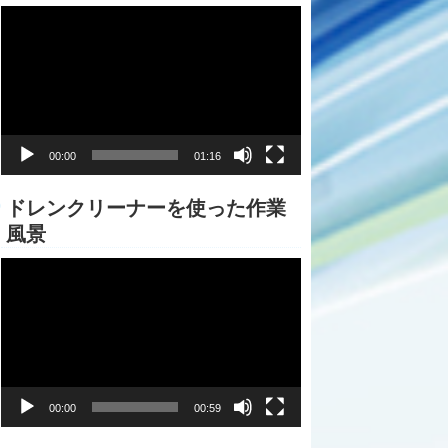
動
画
プ
レ
ー
ヤ
ー
00:00
01:16
ドレンクリーナーを使った作業
風景
動
画
プ
レ
ー
ヤ
ー
00:00
00:59