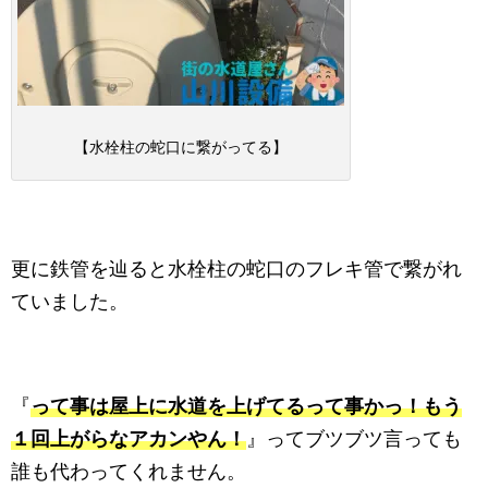
【水栓柱の蛇口に繋がってる】
更に鉄管を辿ると水栓柱の蛇口のフレキ管で繋がれ
ていました。
『
って事は屋上に水道を上げてるって事かっ！もう
１回上がらなアカンやん！
』ってブツブツ言っても
誰も代わってくれません。