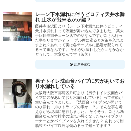
レーン下水漏れに伴うピロティ天井水漏
れ 止水が出来るかが鍵？
藤井寺市沢田より【レーン下水漏れに伴うピロティ
天井水漏れ】って依頼が舞い込んできました。 某大
手回転寿司チェーン店での話なんですが皆さん行っ
た事ありますか？ テーブル席に座るとお茶を入れま
すよね？あれって実は各テーブルに熱湯が配られて
るって事なんです。 それが水漏れしたら…なかなか
どうして、大変なんです（苦笑）
記事を読む
男子トイレ洗面台パイプに穴があいてお
り水漏れしている
大阪府大阪市都島区片町より【男子トイレ洗面台パ
イプに穴があいており水漏れしている】って依頼が
舞い込んできました。 『洗面台 パイプ 穴が開いて
の水漏れ…排水トラップの事か…？』そんな事を考
えながら現場に急行しました。 そうそう、皆さん洗
面台なんかで排水の流れが悪くなったらパイプクリ
ーナーとかパイプマンを入れてません？ あれって樹
脂製のパイプ以外は傷めるって知ってます？