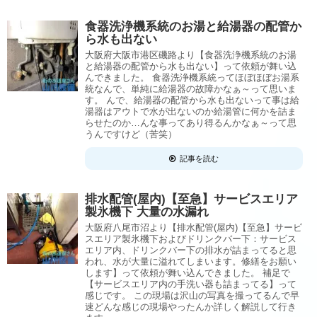
食器洗浄機系統のお湯と給湯器の配管か
ら水も出ない
大阪府大阪市港区磯路より【食器洗浄機系統のお湯
と給湯器の配管から水も出ない】って依頼が舞い込
んできました。 食器洗浄機系統ってほぼほぼお湯系
統なんで、単純に給湯器の故障かなぁ～って思いま
す。 んで、給湯器の配管から水も出ないって事は給
湯器はアウトで水が出ないのか給湯管に何かを詰ま
らせたのか…んな事ってあり得るんかなぁ～って思
うんですけど（苦笑）
記事を読む
排水配管(屋内)【至急】サービスエリア
製氷機下 大量の水漏れ
大阪府八尾市沼より【排水配管(屋内)【至急】サービ
スエリア製氷機下およびドリンクバー下：サービス
エリア内、ドリンクバー下の排水が詰まってると思
われ、水が大量に溢れてしまいます。修繕をお願い
します】って依頼が舞い込んできました。 補足で
【サービスエリア内の手洗い器も詰まってる】って
感じです。 この現場は沢山の写真を撮ってるんで早
速どんな感じの現場やったんか詳しく解説して行き