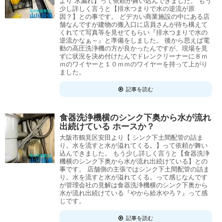
より 水漏れ】って依頼が舞い込んできました。 もう
少し詳しく言うと【排水つまりで水の逆流が原
因？】との事です。 どデカい商業施設の中にある店
舗なんですが建物の搬入口に店員さんが待ち構えて
くれてて写真等を見せてもらい『排水つまりで水の
逆流かなぁ～』と準備をしました。 後から思えば電
動の高圧洗浄機の方が良かったんですが、現場を見
ずに状況を決め付けたんでドレンクリーナーに８ｍ
ｍのワイヤーと１０ｍｍのワイヤーを持って上がり
ました。
記事を読む
食器洗浄機横のシンク下奥から水が流れ
出続けている ホースか？
大阪市鶴見区安田より【 シンク下土間配管の詰ま
り。水を流すと水が溢れてくる。】って依頼が舞い
込んできました。 もう少し詳しく言うと【食器洗浄
機横のシンク下奥から水が流れ出続けている】との
事です。 店舗側の主張ではシンク下土間配管の詰ま
り。水を流すと水が溢れてくる。って感じなんです
が管理会社の見解は食器洗浄機横のシンク下奥から
水が流れ出続けている『やから給水やろ？』って感
じです。
記事を読む