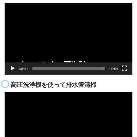
動
画
プ
レ
ー
ヤ
ー
00:00
00:59
高圧洗浄機を使って排水管清掃
動
画
プ
レ
ー
ヤ
ー