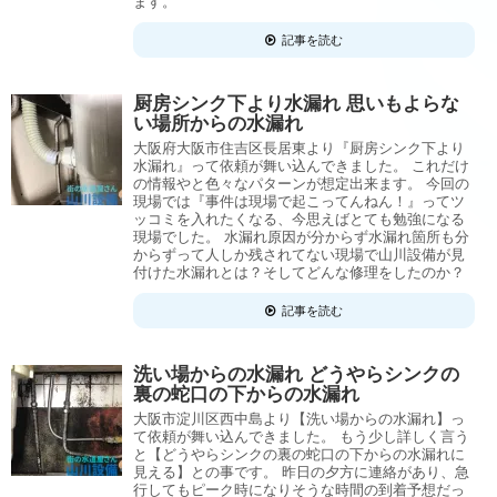
ます。
記事を読む
厨房シンク下より水漏れ 思いもよらな
い場所からの水漏れ
大阪府大阪市住吉区長居東より『厨房シンク下より
水漏れ』って依頼が舞い込んできました。 これだけ
の情報やと色々なパターンが想定出来ます。 今回の
現場では『事件は現場で起こってんねん！』ってツ
ッコミを入れたくなる、今思えばとても勉強になる
現場でした。 水漏れ原因が分からず水漏れ箇所も分
からずって人しか残されてない現場で山川設備が見
付けた水漏れとは？そしてどんな修理をしたのか？
記事を読む
洗い場からの水漏れ どうやらシンクの
裏の蛇口の下からの水漏れ
大阪市淀川区西中島より【洗い場からの水漏れ】っ
て依頼が舞い込んできました。 もう少し詳しく言う
と【どうやらシンクの裏の蛇口の下からの水漏れに
見える】との事です。 昨日の夕方に連絡があり、急
行してもピーク時になりそうな時間の到着予想だっ