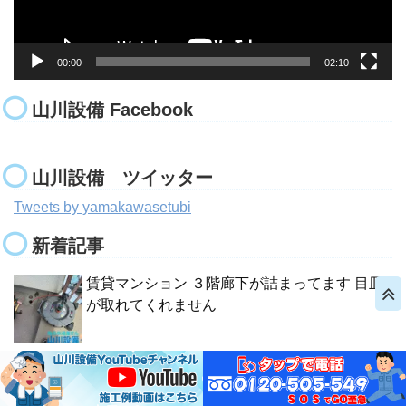
00:00
02:10
山川設備 Facebook
山川設備 ツイッター
Tweets by yamakawasetubi
新着記事
賃貸マンション ３階廊下が詰まってます 目皿
が取れてくれません
府営住宅 キッチン・洗面・お風呂 流すとゴボ
ゴボ音がする