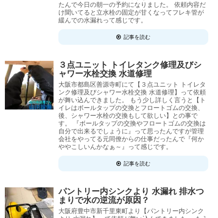
たんで今日の朝一の予約になりました。 依頼内容だ
け聞いてると立水栓の固定が甘くなってフレキ管が
緩んでの水漏れって感じです。
記事を読む
３点ユニット トイレタンク修理及びシ
ャワー水栓交換 水道修理
大阪市都島区善源寺町にて【３点ユニット トイレタ
ンク修理及びシャワー水栓交換 水道修理】って依頼
が舞い込んできました。 もう少し詳しく言うと【ト
イレはボールタップの交換とフロートゴムの交換、
後、シャワー水栓の交換もして欲しい】との事で
す。 『ボールタップの交換やフロートゴムの交換は
自分で出来るでしょうに』って思ったんですが管理
会社をやってる元同僚からの仕事だったんで『何か
ややこしいんかなぁ～』って感じです。
記事を読む
パントリー内シンクより 水漏れ 排水つ
まりで水の逆流が原因？
大阪府豊中市新千里東町より【パントリー内シンク