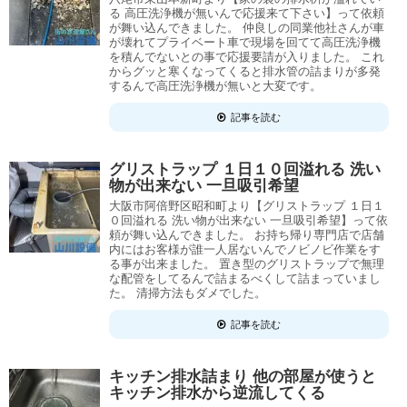
る 高圧洗浄機が無いんで応援来て下さい】って依頼
が舞い込んできました。 仲良しの同業他社さんが車
が壊れてプライベート車で現場を回てて高圧洗浄機
を積んでないとの事で応援要請が入りました。 これ
からグッと寒くなってくると排水管の詰まりが多発
するんで高圧洗浄機が無いと大変です。
記事を読む
グリストラップ １日１０回溢れる 洗い
物が出来ない 一旦吸引希望
大阪市阿倍野区昭和町より【グリストラップ １日１
０回溢れる 洗い物が出来ない 一旦吸引希望】って依
頼が舞い込んできました。 お持ち帰り専門店で店舗
内にはお客様が誰一人居ないんでノビノビ作業をす
る事が出来ました。 置き型のグリストラップで無理
な配管をしてるんで詰まるべくして詰まっていまし
た。 清掃方法もダメでした。
記事を読む
キッチン排水詰まり 他の部屋が使うと
キッチン排水から逆流してくる