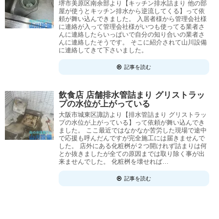
堺市美原区南余部より【キッチン排水詰まり 他の部
屋が使うとキッチン排水から逆流してくる】って依
頼が舞い込んできました。 入居者様から管理会社様
に連絡が入って管理会社様がいつも使ってる業者さ
んに連絡したらいっぱいで自分の知り合いの業者さ
んに連絡したそうです。 そこに紹介されて山川設備
に連絡してきて下さいました。
記事を読む
飲食店 店舗排水管詰まり グリストラッ
プの水位が上がっている
大阪市城東区諏訪より【排水管詰まり グリストラッ
プの水位が上がっている】って依頼が舞い込んでき
ました。 ここ最近ではなかなか苦労した現場で途中
で応援も呼んだんですが完全施工には届きませんで
した。 店外にある化粧桝が２つ開けれず詰まりは何
とか抜きましたが全ての原因までは取り除く事が出
来ませんでした。 化粧桝を壊せれば…
記事を読む