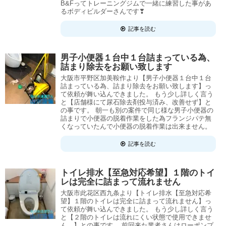
B&Fってトレーニングジムで一緒に練習した事があ
るボディビルダーさんです❣
記事を読む
男子小便器１台中１台詰まっている為、
詰まり除去をお願い致します
大阪市平野区加美鞍作より【男子小便器１台中１台
詰まっている為、詰まり除去をお願い致します】っ
て依頼が舞い込んできました。 もう少し詳しく言う
と【店舗様にて尿石除去剤投与済み、改善せず】と
の事です。 朝一も別の案件で同じ様な男子小便器の
詰まりで小便器の脱着作業をした為フランジパテ無
くなっていたんで小便器の脱着作業は出来ません。
記事を読む
トイレ排水【至急対応希望】１階のトイ
レは完全に詰まって流れません
大阪市此花区西九条より【トイレ排水【至急対応希
望】１階のトイレは完全に詰まって流れません】っ
て依頼が舞い込んできました。 もう少し詳しく言う
と【２階のトイレは流れにくい状態で使用できませ
ん。】との事です。 前回来た業者さんはローポンプ