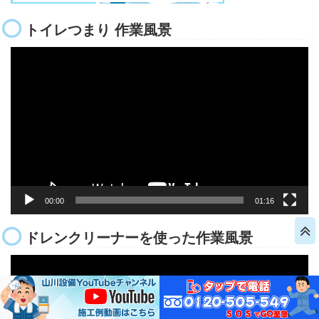
トイレつまり 作業風景
動
画
プ
レ
ー
ヤ
ー
00:00
01:16
ドレンクリーナーを使った作業風景
動
画
プ
レ