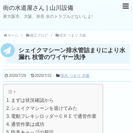
街の水道屋さん | 山川設備
東大阪市、大阪、奈良 水のトラブルどないしよ!
ホーム
施工ブログ
排水 つまり 大阪
シェイクマシーン排水管詰まりにより水
漏れ 枝管のワイヤー洗浄
2020/7/29
2020/7/31
排水 つまり 大阪
まずは状況確認から
シェイクマシーンを退けてみた
電動フレキシロッダーＣＲＥで通管作業
通管作業は成功
防臭キャップの新設