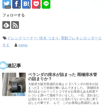
error
0
0
フォローする
ドレンクリーナー
,
排水 つまり
,
電動フレキシロッダーＣ
ＲＥ
yama
関連記事
ベランダの排水が詰まった 雨樋排水管
の詰まりか？
大阪府大阪市西成区出城より【ベランダの排水が詰
まった】って依頼が舞い込んできました。 雨樋排水
管の詰まりか？ってトコですがお客様もある程度ア
レコレと調べて連絡下さいました。 一応、流れるに
は流れるんやけどスカッと流れてないから見に来て
ほしとの事です。 んで、このお客様は西成区にある