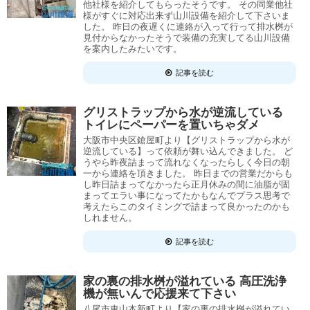
他社様を紹介してもらったそうです。 その同業他社
様がすぐに対応出来ず山川設備を紹介して下さいま
した。 昨日の夜遅くに連絡が入って行って排水桝が
見付からなかったそうで装備の充実してる山川設備
を案内したみたいです。
記事を読む
グリストラップから水が逆流している
トイレにペーパーを置いちゃダメ
大阪市中央区鎗屋町より【グリストラップから水が
逆流している】って依頼が舞い込んできました。 ど
うやら昨夜詰まって流れなくなったらしく今日の朝
一から連絡を頂きました。 昨日までの営業だからも
し昨日詰まってなかったら正月休みの間に油脂が固
まってエラい事になってたかもなんでプラス思考で
考えたらこのタイミングで詰まって良かったのかも
しれません。
記事を読む
家の裏の排水桝が溢れている 高圧洗浄
機が無いんで応援来て下さい
八尾市東山本新町より【家の裏の排水桝が溢れてい