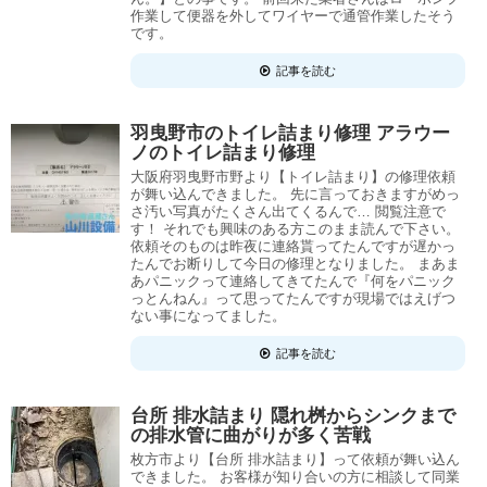
作業して便器を外してワイヤーで通管作業したそう
です。
記事を読む
羽曳野市のトイレ詰まり修理 アラウー
ノのトイレ詰まり修理
大阪府羽曳野市野より【トイレ詰まり】の修理依頼
が舞い込んできました。 先に言っておきますがめっ
さ汚い写真がたくさん出てくるんで… 閲覧注意で
す！ それでも興味のある方このまま読んで下さい。
依頼そのものは昨夜に連絡貰ってたんですが遅かっ
たんでお断りして今日の修理となりました。 まあま
あパニックって連絡してきてたんで『何をパニック
っとんねん』って思ってたんですが現場ではえげつ
ない事になってました。
記事を読む
台所 排水詰まり 隠れ桝からシンクまで
の排水管に曲がりが多く苦戦
枚方市より【台所 排水詰まり】って依頼が舞い込ん
できました。 お客様が知り合いの方に相談して同業