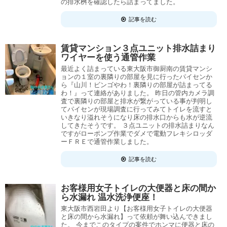
の排水桝を確認したら詰まってました。
記事を読む
賃貸マンション３点ユニット排水詰まり
ワイヤーを使う通管作業
最近よく詰まっている東大阪市御厨南の賃貸マンシ
ョンの１室の裏隣りの部屋を見に行ったパイセンか
ら『山川！ビンゴやわ！裏隣りの部屋が詰まってる
わ！』って連絡がありました。 昨日の管内カメラ調
査で裏隣りの部屋と排水が繋がっている事が判明し
てパイセンが現場調査に行ってみてトイレを流すと
いきなり溢れそうになり床の排水口からも水が逆流
してきたそうです。 ３点ユニットの排水詰まりなん
ですがローポンプ作業でダメで電動フレキシロッダ
ーＦＲＥで通管作業しました。
記事を読む
お客様用女子トイレの大便器と床の間か
ら水漏れ 温水洗浄便座！
東大阪市西岩田より【お客様用女子トイレの大便器
と床の間から水漏れ】って依頼が舞い込んできまし
た。 今までこのタイプの案件でホンマに便器と床の