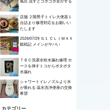
風呂 流すとゴボゴボ音がする
店舗 ２階男子トイレ大便器１
台詰まり修理対応をお願いい
たします
2026/07/29 Ｇ１ ＣＬＩＭＡＸ
観戦記 メインがヤバい
ＴＢＣ洗濯水栓水漏れ修理 ホ
ースを挿すトコからポタポタ
水漏れ
シャワートイレノズルより水
が垂れる 温水洗浄便座の交換
希望
カテゴリー