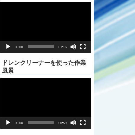
動
画
プ
レ
ー
ヤ
ー
00:00
01:16
ドレンクリーナーを使った作業
風景
動
画
プ
レ
ー
ヤ
ー
00:00
00:59