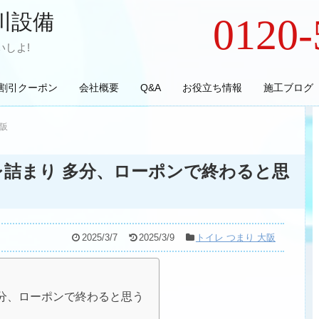
川設備
0120-
しよ!
割引クーポン
会社概要
Q&A
お役立ち情報
施工ブログ
大阪
レ詰まり 多分、ローポンで終わると思
2025/3/7
2025/3/9
トイレ つまり 大阪
多分、ローポンで終わると思う