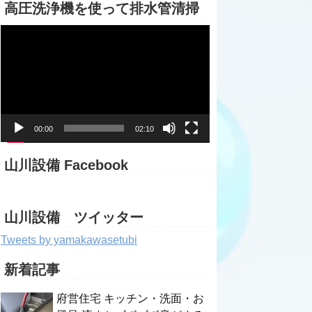
高圧洗浄機を使って排水管清掃
動
画
プ
レ
ー
ヤ
ー
00:00
02:10
山川設備 Facebook
山川設備 ツイッター
Tweets by yamakawasetubi
新着記事
府営住宅 キッチン・洗面・お